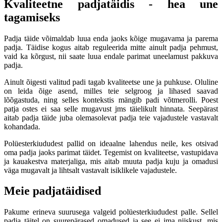
Kvaliteetne padjatäidis - hea une
tagamiseks
Padja täide võimaldab luua enda jaoks kõige mugavama ja parema
padja. Täidise kogus aitab reguleerida mitte ainult padja pehmust,
vaid ka kõrgust, nii saate luua endale parimat uneelamust pakkuva
padja.
Ainult õigesti valitud padi tagab kvaliteetse une ja puhkuse. Oluline
on leida õige asend, milles teie selgroog ja lihased saavad
lõõgastuda, ning selles kontekstis mängib padi võtmerolli. Poest
patja ostes ei saa selle mugavust jms täielikult hinnata. Seepärast
aitab padja täide juba olemasolevat padja teie vajadustele vastavalt
kohandada.
Polüesterkiududest pallid on ideaalne lahendus neile, kes otsivad
oma padja jaoks parimat täidet. Tegemist on kvaliteetse, vastupidava
ja kauakestva materjaliga, mis aitab muuta padja kuju ja omadusi
väga mugavalt ja lihtsalt vastavalt isiklikele vajadustele.
Meie padjatäidised
Pakume erineva suurusega valgeid polüesterkiududest palle. Sellel
padja täitel on suurepärased omadused ja see ei ima niiskust, mis