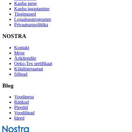
Kauba tarne
Kauba tagastamine
Tingimused
Lojaalsusprogramm
Privaatsuspoliitika
NOSTRA
Kontakt
Meist
Ärikliendile
Oeko-Tex sertifikaat
Külalisteraamat
Sõbrad
Blog
Voodipesu
Rätikud
Pleedid
Voodilinad
Ideed