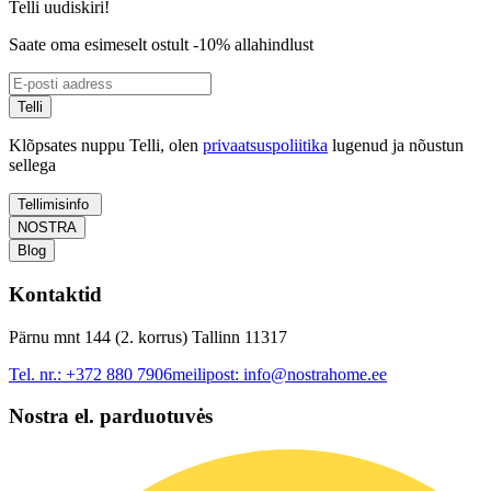
Telli uudiskiri!
Saate oma esimeselt ostult -10% allahindlust
Telli
Klõpsates nuppu Telli, olen
privaatsuspoliitika
lugenud ja nõustun
sellega
Tellimisinfo
NOSTRA
Blog
Kontaktid
Pärnu mnt 144 (2. korrus) Tallinn 11317
Tel. nr.:
+372 880 7906
meilipost:
info@nostrahome.ee
Nostra el. parduotuvės