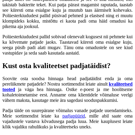
takistab bakterite teket. Kui patja pärast magamist raputada, taastab
see kiiresti oma esialgse kuju ja muutub taas äärmiselt kohevaks.
Polüesterkiududest pallid püsivad pehmed ja elastsed ning ei muutu
klompideks kokku, mistõttu ei kaota padi oma häid omadusi ka
pikema aja jooksul.
Polüesterkiududest pallid sobivad olenevalt kogusest nii pehmete kui
ka kõvemate patjade jaoks. Taastavad kiiresti oma esialgse kuju,
seega püsib padi alati mugav. Tänu oma omadustele on see kiud
vastupidav ja seda saab kasutada aastaid.
Kust osta kvaliteetset padjatäidist?
Soovite osta soodsa hinnaga head padjatäidist enda ja oma
pereliikmete patjadele? Nostra sortimendist leiate ainult
kvaliteetsed
tooted
ja väga hea hinnaga. Ostke e-poest ja me hoolitseme
kohaletoimetamise eest. Anname oma klientidele võimaluse veelgi
vähem maksta, kasutage meie ära sagedasi sooduspakkumisi.
Padja täide on suurepärane võimalus vanade patjade uuendamiseks.
Meie sortimendist leiate ka
padjapüürid
, mille abil saate oma
vajadustele vastava kõvadusega padja luua. Meie kauplusest leiate
kõik vajaliku rahulikuks ja kvaliteetseks uneks.