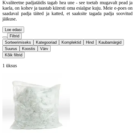
Kvaliteetne padjatäidis tagab hea une - see toetab mugavalt pead ja
kaela, on kohev ja taastab kiiresti oma esialgse kuju. Meie e-poes on
saadaval padja täited ja katted, et saaksite tagada padja soovitud
jäikuse.
Loe edasi
Filtrid
Sorteerimiseks
Kategooriad
Komplektid
Hind
Kaubamärgid
Suurus
Koostis
Värv
Kõik filtrid
1 üksus