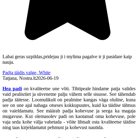
Labai geras uzpildas,pridejau ji i mylima pagalve ir ji pasidare kaip
S
nauja.
P
Padja täidis valge, White
A
Tatjana, Nostra.lt
2026-06-19
Hea padi
on kvaliteetse une võti. Tihtipeale hindame patja valides
vaid pealisriiet ja süveneme palju vähem selle sisusse. See tähendab
padja täitesse. Loomulikult on pealmine kangas väga oluline, kuna
see on une ajal nahaga otseses kokkupuutes, kuid ka täidise tähtsus
on vaieldamatu. See määrab padja kohevuse ja seega ka magaja
mugavuse. Kui olemasolev padi on kaotanud oma kohevuse, pole
vaja seda kohe välja vahetada - võite lihtsalt osta kvaliteetse täidise
ning taas kirjeldamatut pehmust ja kohevust nautida.