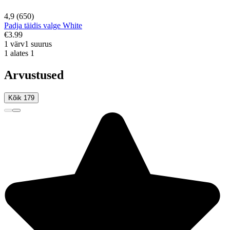
4,9 (650)
Padja täidis valge White
€3.99
1 värv
1 suurus
1 alates 1
Arvustused
Kõik 179