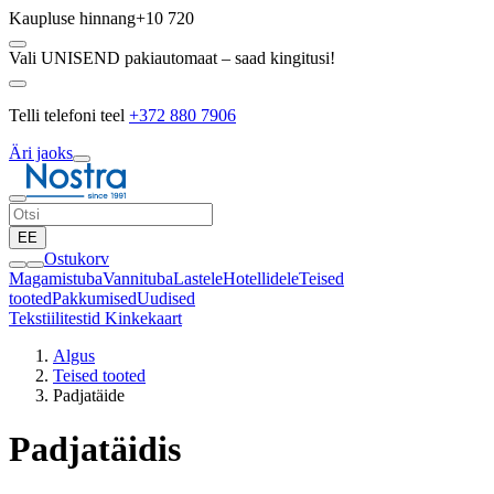
Kaupluse hinnang
+10 720
Vali UNISEND pakiautomaat – saad kingitusi!
Telli telefoni teel
+372 880 7906
Äri jaoks
EE
Ostukorv
Magamistuba
Vannituba
Lastele
Hotellidele
Teised
tooted
Pakkumised
Uudised
Tekstiilitestid
Kinkekaart
Algus
Teised tooted
Padjatäide
Padjatäidis