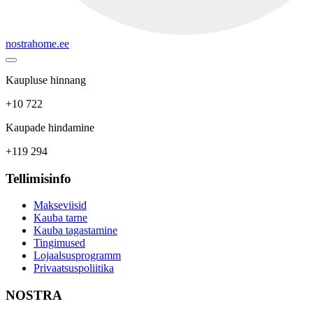
nostrahome.ee
Kaupluse hinnang
+10 722
Kaupade hindamine
+119 294
Tellimisinfo
Makseviisid
Kauba tarne
Kauba tagastamine
Tingimused
Lojaalsusprogramm
Privaatsuspoliitika
NOSTRA