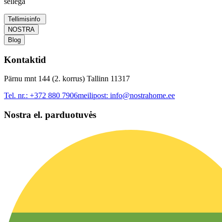
sellega
Tellimisinfo
NOSTRA
Blog
Kontaktid
Pärnu mnt 144 (2. korrus) Tallinn 11317
Tel. nr.:
+372 880 7906
meilipost:
info@nostrahome.ee
Nostra el. parduotuvės