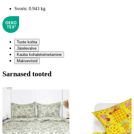
Svoris:
0.943 kg
Toote kohta
Järelevalve
Kauba kohaletoimetamine
Makseviisid
Sarnased tooted