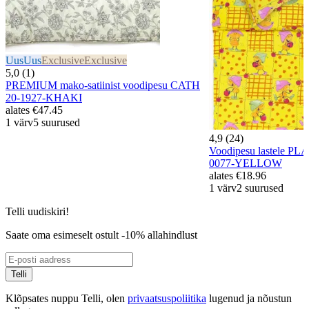
Uus
Uus
Exclusive
Exclusive
5,0 (1)
PREMIUM mako-satiinist voodipesu CATH
20-1927-KHAKI
alates
€47.45
1 värv
5 suurused
4,9 (24)
Voodipesu lastele 
0077-YELLOW
alates
€18.96
1 värv
2 suurused
Telli uudiskiri!
Saate oma esimeselt ostult -10% allahindlust
Telli
Klõpsates nuppu Telli, olen
privaatsuspoliitika
lugenud ja nõustun