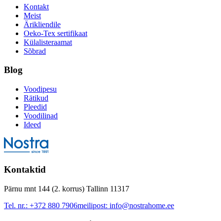
Kontakt
Meist
Ärikliendile
Oeko-Tex sertifikaat
Külalisteraamat
Sõbrad
Blog
Voodipesu
Rätikud
Pleedid
Voodilinad
Ideed
Kontaktid
Pärnu mnt 144 (2. korrus) Tallinn 11317
Tel. nr.:
+372 880 7906
meilipost:
info@nostrahome.ee