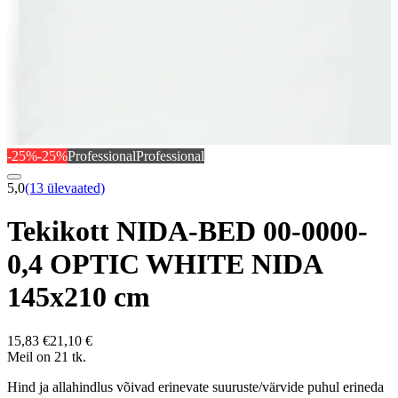
-25%
-25%
Professional
Professional
5,0
(13 ülevaated)
Tekikott NIDA-BED 00-0000-
0,4 OPTIC WHITE NIDA
145x210 cm
15,83 €
21,10 €
Meil on 21 tk.
Hind ja allahindlus võivad erinevate suuruste/värvide puhul erineda