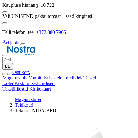
Kaupluse hinnang
+10 722
Vali UNISEND pakiautomaat – saad kingitusi!
Telli telefoni teel
+372 880 7906
Äri jaoks
EE
Ostukorv
Magamistuba
Vannituba
Lastele
Hotellidele
Teised
tooted
Pakkumised
Uudised
Tekstiilitestid
Kinkekaart
Magamistuba
Tekikotid
Tekikott NIDA-BED