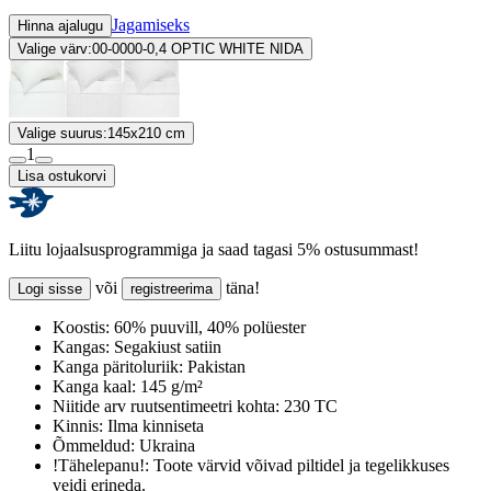
Jagamiseks
Hinna ajalugu
Valige värv:
00-0000-0,4 OPTIC WHITE NIDA
Valige suurus:
145x210 cm
1
Lisa ostukorvi
Liitu lojaalsusprogrammiga ja saad tagasi 5% ostusummast!
või
täna!
Logi sisse
registreerima
Koostis:
60% puuvill, 40% polüester
Kangas:
Segakiust satiin
Kanga päritoluriik:
Pakistan
Kanga kaal:
145 g/m²
Niitide arv ruutsentimeetri kohta:
230 TC
Kinnis:
Ilma kinniseta
Õmmeldud:
Ukraina
!Tähelepanu!:
Toote värvid võivad piltidel ja tegelikkuses
veidi erineda.