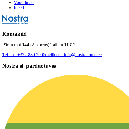
Voodilinad
Ideed
Kontaktid
Pärnu mnt 144 (2. korrus) Tallinn 11317
Tel. nr.:
+372 880 7906
meilipost:
info@nostrahome.ee
Nostra el. parduotuvės