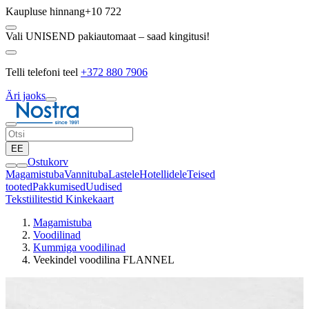
Kaupluse hinnang
+10 722
Vali UNISEND pakiautomaat – saad kingitusi!
Telli telefoni teel
+372 880 7906
Äri jaoks
EE
Ostukorv
Magamistuba
Vannituba
Lastele
Hotellidele
Teised
tooted
Pakkumised
Uudised
Tekstiilitestid
Kinkekaart
Magamistuba
Voodilinad
Kummiga voodilinad
Veekindel voodilina FLANNEL