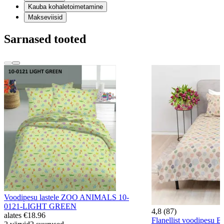
Kauba kohaletoimetamine
Makseviisid
Sarnased tooted
Voodipesu lastele ZOO ANIMALS 10-
0121-LIGHT GREEN
4,8 (87)
alates
€18.96
Flanellist voodipesu