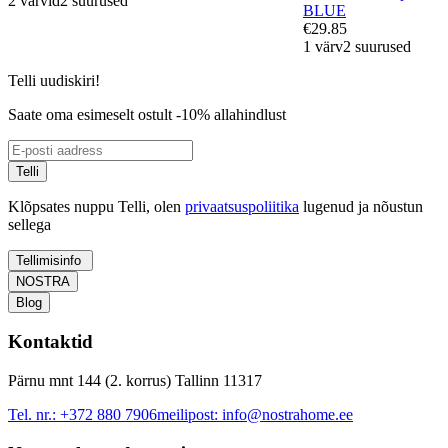
2 värvid
2 suurused
BLUE
€29.85
1 värv
2 suurused
Telli uudiskiri!
Saate oma esimeselt ostult -10% allahindlust
Telli
Klõpsates nuppu Telli, olen
privaatsuspoliitika
lugenud ja nõustun
sellega
Tellimisinfo
NOSTRA
Blog
Kontaktid
Pärnu mnt 144 (2. korrus) Tallinn 11317
Tel. nr.:
+372 880 7906
meilipost:
info@nostrahome.ee