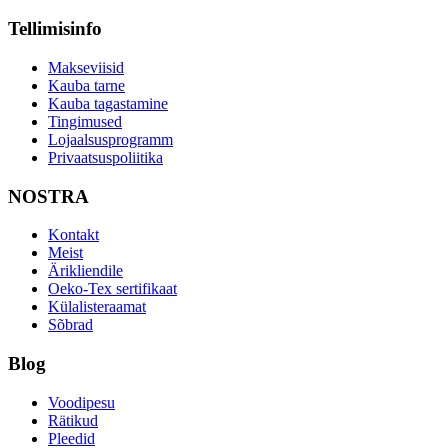
Tellimisinfo
Makseviisid
Kauba tarne
Kauba tagastamine
Tingimused
Lojaalsusprogramm
Privaatsuspoliitika
NOSTRA
Kontakt
Meist
Ärikliendile
Oeko-Tex sertifikaat
Külalisteraamat
Sõbrad
Blog
Voodipesu
Rätikud
Pleedid