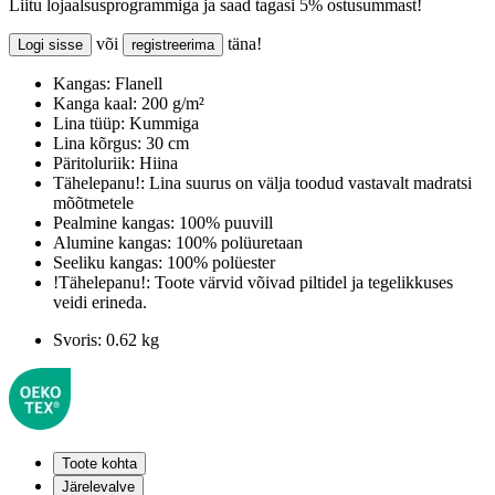
Liitu lojaalsusprogrammiga ja saad tagasi 5% ostusummast!
või
täna!
Logi sisse
registreerima
Kangas:
Flanell
Kanga kaal:
200 g/m²
Lina tüüp:
Kummiga
Lina kõrgus:
30 cm
Päritoluriik:
Hiina
Tähelepanu!:
Lina suurus on välja toodud vastavalt madratsi
mõõtmetele
Pealmine kangas:
100% puuvill
Alumine kangas:
100% polüuretaan
Seeliku kangas:
100% polüester
!Tähelepanu!:
Toote värvid võivad piltidel ja tegelikkuses
veidi erineda.
Svoris:
0.62 kg
Toote kohta
Järelevalve