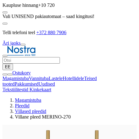
Kaupluse hinnang
+10 720
Vali UNISEND pakiautomaat – saad kingitusi!
Telli telefoni teel
+372 880 7906
Äri jaoks
EE
Ostukorv
Magamistuba
Vannituba
Lastele
Hotellidele
Teised
tooted
Pakkumised
Uudised
Tekstiilitestid
Kinkekaart
Magamistuba
Pleedid
Villased pleedid
Villane pleed MERINO-270