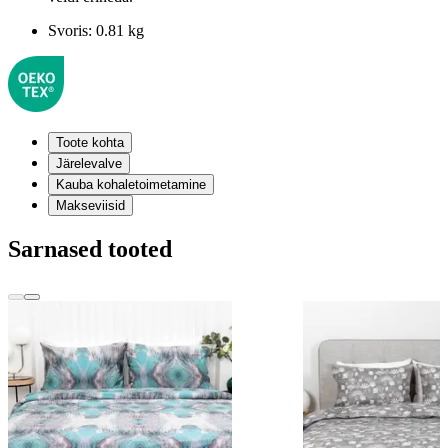
Svoris:
0.81 kg
Toote kohta
Järelevalve
Kauba kohaletoimetamine
Makseviisid
Sarnased tooted