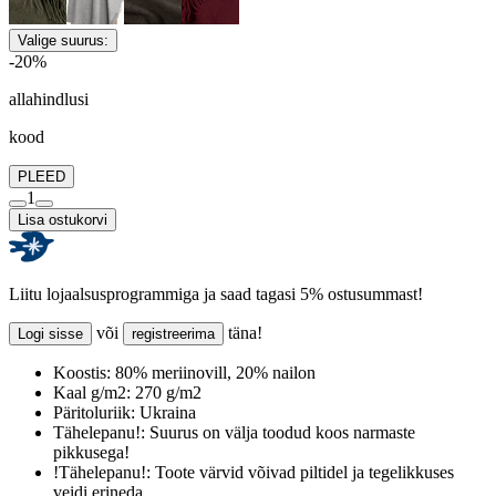
Valige suurus:
-20%
allahindlusi
kood
PLEED
1
Lisa ostukorvi
Liitu lojaalsusprogrammiga ja saad tagasi 5% ostusummast!
või
täna!
Logi sisse
registreerima
Koostis:
80% meriinovill, 20% nailon
Kaal g/m2:
270 g/m2
Päritoluriik:
Ukraina
Tähelepanu!:
Suurus on välja toodud koos narmaste
pikkusega!
!Tähelepanu!:
Toote värvid võivad piltidel ja tegelikkuses
veidi erineda.