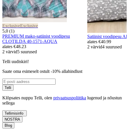
Exclusive
Exclusive
5,0 (1)
PREMIUM mako-satiinist voodipesu
Satiinist voodipesu
CLOTILDA 40-1571-AQUA
alates
€40.99
alates
€48.23
2 värvid
4 suurused
2 värvid
5 suurused
Telli uudiskiri!
Saate oma esimeselt ostult -10% allahindlust
Telli
Klõpsates nuppu Telli, olen
privaatsuspoliitika
lugenud ja nõustun
sellega
Tellimisinfo
NOSTRA
Blog