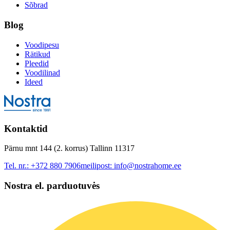
Sõbrad
Blog
Voodipesu
Rätikud
Pleedid
Voodilinad
Ideed
Kontaktid
Pärnu mnt 144 (2. korrus) Tallinn 11317
Tel. nr.:
+372 880 7906
meilipost:
info@nostrahome.ee
Nostra el. parduotuvės