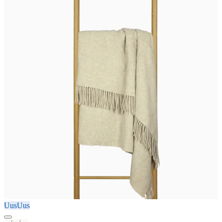
Uus
Uus