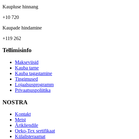
Kaupluse hinnang
+10 720
Kaupade hindamine
+119 262
Tellimisinfo
Makseviisid
Kauba tarne
Kauba tagastamine
Tingimused
Lojaalsusprogramm
Privaatsuspoliitika
NOSTRA
Kontakt
Meist
Ärikliendile
Oeko-Tex sertifikaat
Külalisteraamat