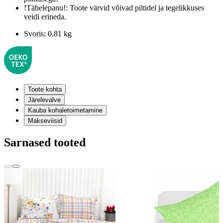
!Tähelepanu!:
Toote värvid võivad piltidel ja tegelikkuses
veidi erineda.
Svoris:
0.81 kg
Toote kohta
Järelevalve
Kauba kohaletoimetamine
Makseviisid
Sarnased tooted