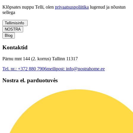
Klõpsates nuppu Telli, olen
privaatsuspoliitika
lugenud ja nõustun
sellega
Tellimisinfo
NOSTRA
Blog
Kontaktid
Pärnu mnt 144 (2. korrus) Tallinn 11317
Tel. nr.:
+372 880 7906
meilipost:
info@nostrahome.ee
Nostra el. parduotuvės