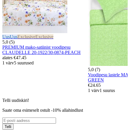
Uus
Uus
Exclusive
Exclusive
5,0 (5)
PREMIUM mako-satiinist voodipesu
CLAUDELLE 20-1922/30-0874-PEACH
alates
€47.45
1 värv
5 suurused
5,0 (7)
Voodipesu lastele MA
GREEN
€24.65
1 värv
1 suurus
Telli uudiskiri!
Saate oma esimeselt ostult -10% allahindlust
Telli