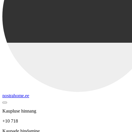
nostrahome.ee
Kaupluse hinnang
+10 718
Kaupade hindamine