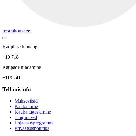
nostrahome.ee
Kaupluse hinnang
+10 718
Kaupade hindamine
+119 241
Tellimisinfo
Makseviisid
Kauba tarne
Kauba tagastamine
Tingimused
Lojaalsusprogramm
Privaatsuspoliitika