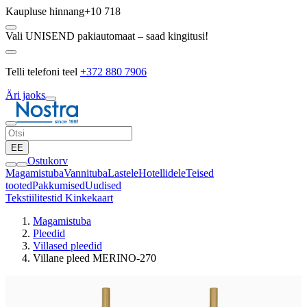
Kaupluse hinnang
+10 718
Vali UNISEND pakiautomaat – saad kingitusi!
Telli telefoni teel
+372 880 7906
Äri jaoks
EE
Ostukorv
Magamistuba
Vannituba
Lastele
Hotellidele
Teised
tooted
Pakkumised
Uudised
Tekstiilitestid
Kinkekaart
Magamistuba
Pleedid
Villased pleedid
Villane pleed MERINO-270