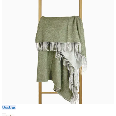
Uus
Uus