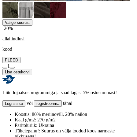
Valige suurus:
-20%
allahindlusi
kood
PLEED
1
Lisa ostukorvi
Liitu lojaalsusprogrammiga ja saad tagasi 5% ostusummast!
või
täna!
Logi sisse
registreerima
Koostis:
80% meriinovill, 20% nailon
Kaal g/m2:
270 g/m2
Päritoluriik:
Ukraina
Tähelepanu!:
Suurus on välja toodud koos narmaste
pikkusega!