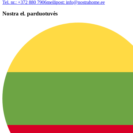
Tel. nr.:
+372 880 7906
meilipost:
info@nostrahome.ee
Nostra el. parduotuvės