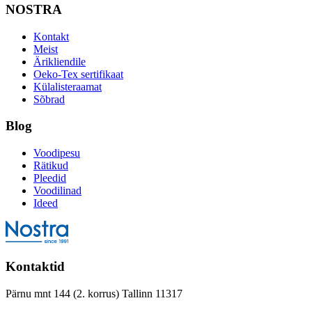
NOSTRA
Kontakt
Meist
Ärikliendile
Oeko-Tex sertifikaat
Külalisteraamat
Sõbrad
Blog
Voodipesu
Rätikud
Pleedid
Voodilinad
Ideed
Kontaktid
Pärnu mnt 144 (2. korrus) Tallinn 11317