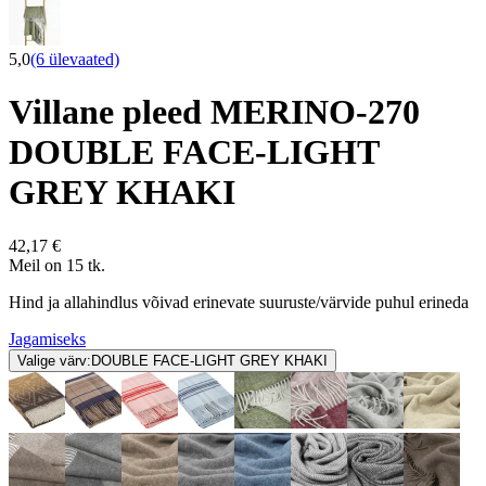
5,0
(6 ülevaated)
Villane pleed MERINO-270
DOUBLE FACE-LIGHT
GREY KHAKI
42,17 €
Meil on 15 tk.
Hind ja allahindlus võivad erinevate suuruste/värvide puhul erineda
Jagamiseks
Valige värv:
DOUBLE FACE-LIGHT GREY KHAKI