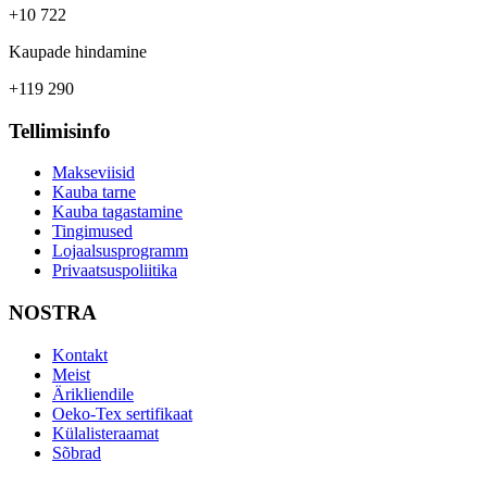
+10 722
Kaupade hindamine
+119 290
Tellimisinfo
Makseviisid
Kauba tarne
Kauba tagastamine
Tingimused
Lojaalsusprogramm
Privaatsuspoliitika
NOSTRA
Kontakt
Meist
Ärikliendile
Oeko-Tex sertifikaat
Külalisteraamat
Sõbrad