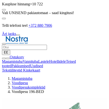
Kaupluse hinnang
+10 722
Vali UNISEND pakiautomaat – saad kingitusi!
Telli telefoni teel
+372 880 7906
Äri jaoks
EE
Ostukorv
Magamistuba
Vannituba
Lastele
Hotellidele
Teised
tooted
Pakkumised
Uudised
Tekstiilitestid
Kinkekaart
Magamistuba
Voodipesu
Voodipesukomplektid
Voodipesu 196-BED