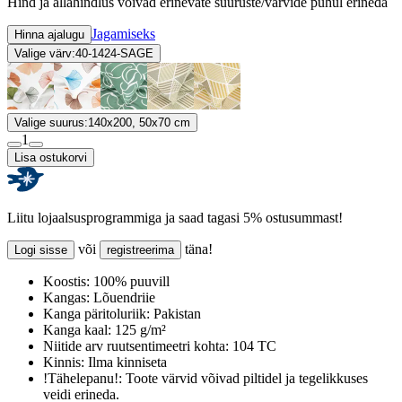
Hind ja allahindlus võivad erinevate suuruste/värvide puhul erineda
Jagamiseks
Hinna ajalugu
Valige värv:
40-1424-SAGE
Valige suurus:
140x200, 50x70 cm
1
Lisa ostukorvi
Liitu lojaalsusprogrammiga ja saad tagasi 5% ostusummast!
või
täna!
Logi sisse
registreerima
Koostis:
100% puuvill
Kangas:
Lõuendriie
Kanga päritoluriik:
Pakistan
Kanga kaal:
125 g/m²
Niitide arv ruutsentimeetri kohta:
104 TC
Kinnis:
Ilma kinniseta
!Tähelepanu!:
Toote värvid võivad piltidel ja tegelikkuses
veidi erineda.