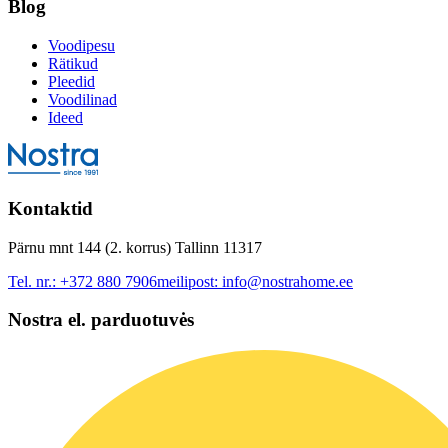
Blog
Voodipesu
Rätikud
Pleedid
Voodilinad
Ideed
Kontaktid
Pärnu mnt 144 (2. korrus) Tallinn 11317
Tel. nr.:
+372 880 7906
meilipost:
info@nostrahome.ee
Nostra el. parduotuvės