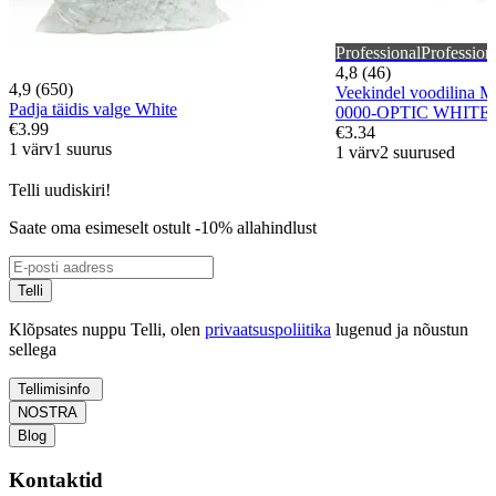
Professional
Profession
4,8 (46)
4,9 (650)
Veekindel voodilina
Padja täidis valge White
0000-OPTIC WHITE
€3.99
€3.34
1 värv
1 suurus
1 värv
2 suurused
Telli uudiskiri!
Saate oma esimeselt ostult -10% allahindlust
Telli
Klõpsates nuppu Telli, olen
privaatsuspoliitika
lugenud ja nõustun
sellega
Tellimisinfo
NOSTRA
Blog
Kontaktid