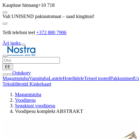
Kaupluse hinnang
+10 718
Vali UNISEND pakiautomaat – saad kingitusi!
Telli telefoni teel
+372 880 7906
Äri jaoks
EE
Ostukorv
Magamistuba
Vannituba
Lastele
Hotellidele
Teised tooted
Pakkumised
Uu
Tekstiilitestid
Kinkekaart
Magamistuba
Voodipesu
Segakiust voodipesu
Voodipesu komplekt ABSTRAKT