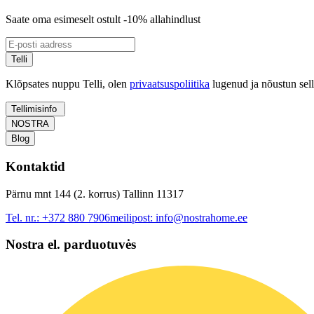
Saate oma esimeselt ostult -10% allahindlust
Telli
Klõpsates nuppu Telli, olen
privaatsuspoliitika
lugenud ja nõustun sel
Tellimisinfo
NOSTRA
Blog
Kontaktid
Pärnu mnt 144 (2. korrus) Tallinn 11317
Tel. nr.:
+372 880 7906
meilipost:
info@nostrahome.ee
Nostra el. parduotuvės