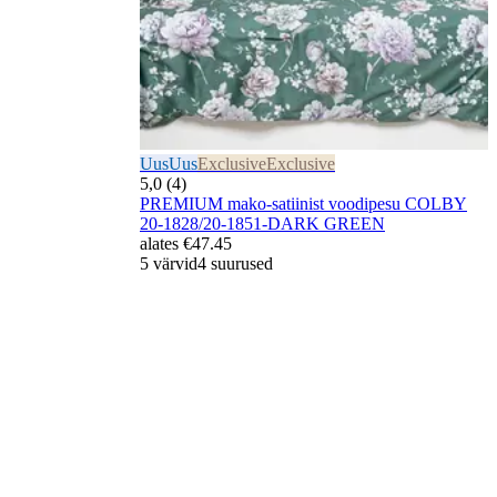
Uus
Uus
Exclusive
Exclusive
5,0 (4)
PREMIUM mako-satiinist voodipesu COLBY
20-1828/20-1851-DARK GREEN
alates
€47.45
5 värvid
4 suurused