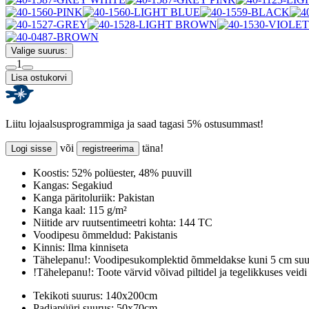
Valige suurus:
1
Lisa ostukorvi
Liitu lojaalsusprogrammiga ja saad tagasi 5% ostusummast!
või
täna!
Logi sisse
registreerima
Koostis:
52% polüester, 48% puuvill
Kangas:
Segakiud
Kanga päritoluriik:
Pakistan
Kanga kaal:
115 g/m²
Niitide arv ruutsentimeetri kohta:
144 TC
Voodipesu õmmeldud:
Pakistanis
Kinnis:
Ilma kinniseta
Tähelepanu!:
Voodipesukomplektid õmmeldakse kuni 5 cm suur
!Tähelepanu!:
Toote värvid võivad piltidel ja tegelikkuses veidi
Tekikoti suurus:
140x200cm
Padjapüüri suurus:
50x70cm