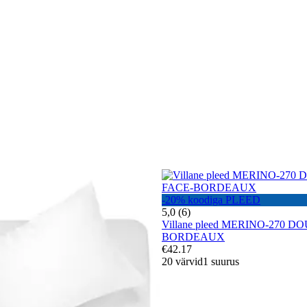
-20% koodiga PLEED
5,0 (6)
Villane pleed MERINO-270 D
BORDEAUX
€42.17
20 värvid
1 suurus