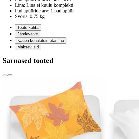
Lina:
Lina ei kuulu komplekti
Padjapüüride arv:
1 padjapüür
Svoris:
0.75 kg
Toote kohta
Järelevalve
Kauba kohaletoimetamine
Makseviisid
Sarnased tooted