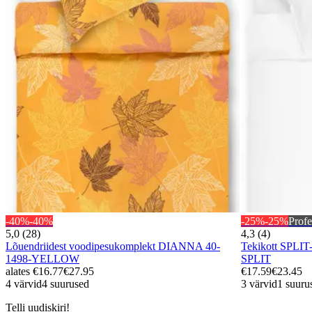
-40%
-40%
-25%
-25%
Profe
5,0 (28)
4,3 (4)
Lõuendriidest voodipesukomplekt DIANNA 40-
Tekikott SPLI
1498-YELLOW
SPLIT
alates
€16.77
€27.95
€17.59
€23.45
4 värvid
4 suurused
3 värvid
1 suuru
Telli uudiskiri!