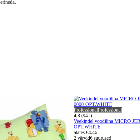
 erineda.
Professional
Professional
4,8 (941)
Veekindel voodilina MICRO JE
OPT.WHITE
alates
€4.46
2 värvid
6 suurused