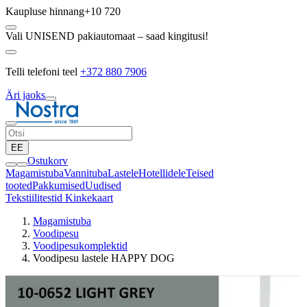
Kaupluse hinnang
+10 720
Vali UNISEND pakiautomaat – saad kingitusi!
Telli telefoni teel
+372 880 7906
Äri jaoks
EE
Ostukorv
Magamistuba
Vannituba
Lastele
Hotellidele
Teised
tooted
Pakkumised
Uudised
Tekstiilitestid
Kinkekaart
Magamistuba
Voodipesu
Voodipesukomplektid
Voodipesu lastele HAPPY DOG