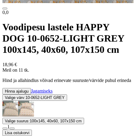
0,0
Voodipesu lastele HAPPY
DOG 10-0652-LIGHT GREY
100x145, 40x60, 107x150 cm
18,96 €
Meil on 11 tk.
Hind ja allahindlus võivad erinevate suuruste/värvide puhul erineda
Jagamiseks
Hinna ajalugu
Valige värv:
10-0652-LIGHT GREY
Valige suurus:
100x145, 40x60, 107x150 cm
1
Lisa ostukorvi