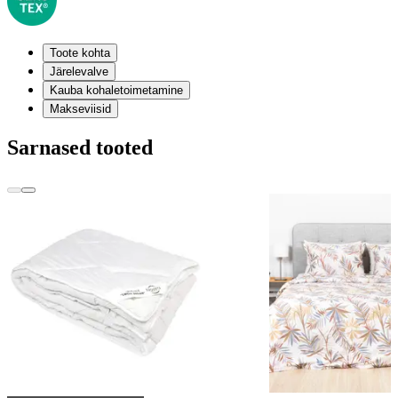
Toote kohta
Järelevalve
Kauba kohaletoimetamine
Makseviisid
Sarnased tooted