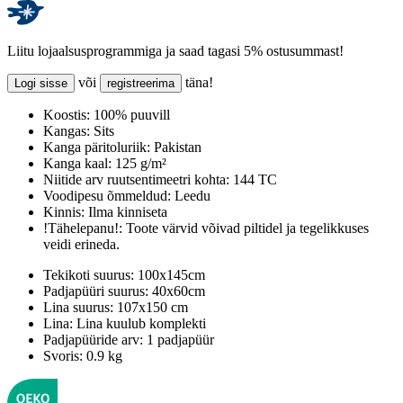
Liitu lojaalsusprogrammiga ja saad tagasi 5% ostusummast!
või
täna!
Logi sisse
registreerima
Koostis:
100% puuvill
Kangas:
Sits
Kanga päritoluriik:
Pakistan
Kanga kaal:
125 g/m²
Niitide arv ruutsentimeetri kohta:
144 TC
Voodipesu õmmeldud:
Leedu
Kinnis:
Ilma kinniseta
!Tähelepanu!:
Toote värvid võivad piltidel ja tegelikkuses
veidi erineda.
Tekikoti suurus:
100x145cm
Padjapüüri suurus:
40x60cm
Lina suurus:
107x150 cm
Lina:
Lina kuulub komplekti
Padjapüüride arv:
1 padjapüür
Svoris:
0.9 kg