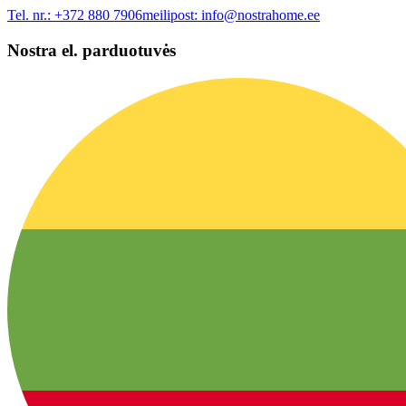
Tel. nr.:
+372 880 7906
meilipost:
info@nostrahome.ee
Nostra el. parduotuvės