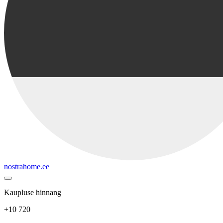
nostrahome.ee
Kaupluse hinnang
+10 720