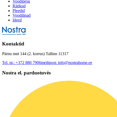
Voodipesu
Rätikud
Pleedid
Voodilinad
Ideed
Kontaktid
Pärnu mnt 144 (2. korrus) Tallinn 11317
Tel. nr.:
+372 880 7906
meilipost:
info@nostrahome.ee
Nostra el. parduotuvės