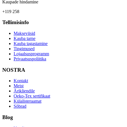
Kaupade hindamine
+119 258
Tellimisinfo
Makseviisid
Kauba tarne
Kauba tagastamine
Tingimused
Lojaalsusprogramm
Privaatsuspoliitika
NOSTRA
Kontakt
Meist
Ärikliendile
Oeko-Tex sertifikaat
Külalisteraamat
Sõbrad
Blog