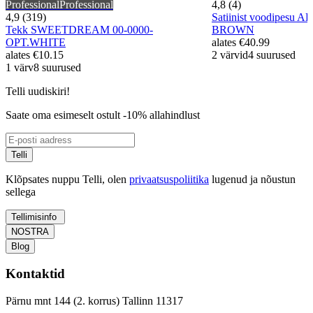
Professional
Professional
4,8 (4)
4,9 (319)
Satiinist voodipesu
Tekk SWEETDREAM 00-0000-
BROWN
OPT.WHITE
alates
€40.99
alates
€10.15
2 värvid
4 suurused
1 värv
8 suurused
Telli uudiskiri!
Saate oma esimeselt ostult -10% allahindlust
Telli
Klõpsates nuppu Telli, olen
privaatsuspoliitika
lugenud ja nõustun
sellega
Tellimisinfo
NOSTRA
Blog
Kontaktid
Pärnu mnt 144 (2. korrus) Tallinn 11317