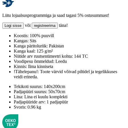
Liitu lojaalsusprogrammiga ja saad tagasi 5% ostusummast!
või
täna!
Logi sisse
registreerima
Koostis:
100% puuvill
Kangas:
Sits
Kanga päritoluriik:
Pakistan
Kanga kaal:
125 g/m²
Niitide arv ruutsentimeetri kohta:
144 TC
Voodipesu õmmeldud:
Leedu
Kinnis:
Ilma kinniseta
!Tähelepanu!:
Toote värvid võivad piltidel ja tegelikkuses
veidi erineda.
Tekikoti suurus:
140x200cm
Padjapüüri suurus:
50x70cm
Lina:
Lina ei kuulu komplekti
Padjapüüride arv:
1 padjapüür
Svoris:
0.96 kg