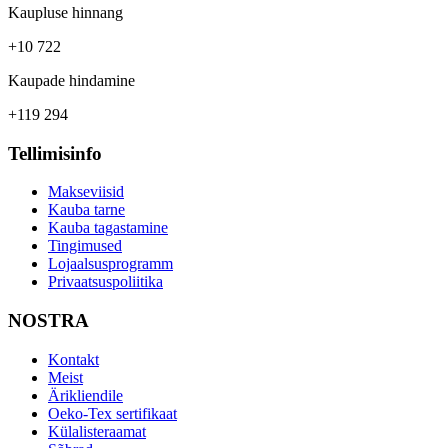
Kaupluse hinnang
+10 722
Kaupade hindamine
+119 294
Tellimisinfo
Makseviisid
Kauba tarne
Kauba tagastamine
Tingimused
Lojaalsusprogramm
Privaatsuspoliitika
NOSTRA
Kontakt
Meist
Ärikliendile
Oeko-Tex sertifikaat
Külalisteraamat