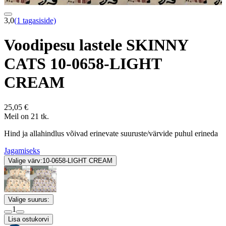
3,0
(1 tagasiside)
Voodipesu lastele SKINNY
CATS 10-0658-LIGHT
CREAM
25,05 €
Meil on 21 tk.
Hind ja allahindlus võivad erinevate suuruste/värvide puhul erineda
Jagamiseks
Valige värv:
10-0658-LIGHT CREAM
Valige suurus:
1
Lisa ostukorvi