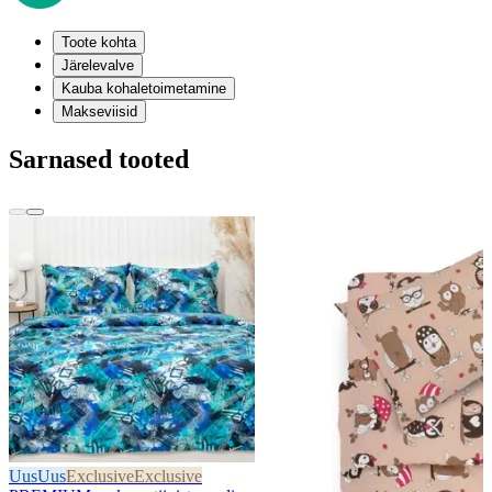
Toote kohta
Järelevalve
Kauba kohaletoimetamine
Makseviisid
Sarnased tooted
Uus
Uus
Exclusive
Exclusive