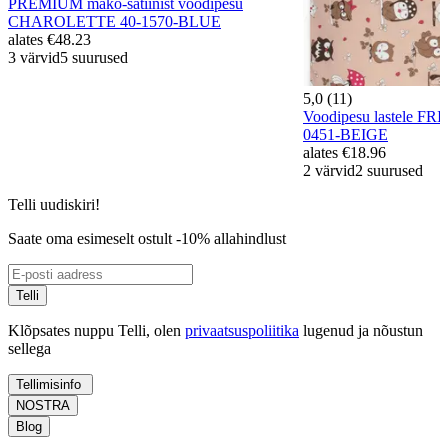
PREMIUM mako-satiinist voodipesu
CHAROLETTE 40-1570-BLUE
alates
€48.23
3 värvid
5 suurused
5,0 (11)
Voodipesu lastele F
0451-BEIGE
alates
€18.96
2 värvid
2 suurused
Telli uudiskiri!
Saate oma esimeselt ostult -10% allahindlust
Telli
Klõpsates nuppu Telli, olen
privaatsuspoliitika
lugenud ja nõustun
sellega
Tellimisinfo
NOSTRA
Blog