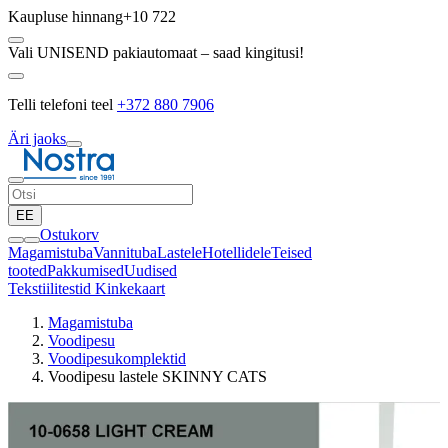
Kaupluse hinnang
+10 722
Vali UNISEND pakiautomaat – saad kingitusi!
Telli telefoni teel
+372 880 7906
Äri jaoks
EE
Ostukorv
Magamistuba
Vannituba
Lastele
Hotellidele
Teised
tooted
Pakkumised
Uudised
Tekstiilitestid
Kinkekaart
Magamistuba
Voodipesu
Voodipesukomplektid
Voodipesu lastele SKINNY CATS