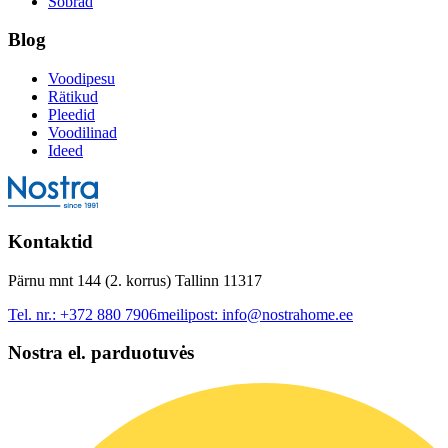
Sõbrad
Blog
Voodipesu
Rätikud
Pleedid
Voodilinad
Ideed
Kontaktid
Pärnu mnt 144 (2. korrus) Tallinn 11317
Tel. nr.:
+372 880 7906
meilipost:
info@nostrahome.ee
Nostra el. parduotuvės