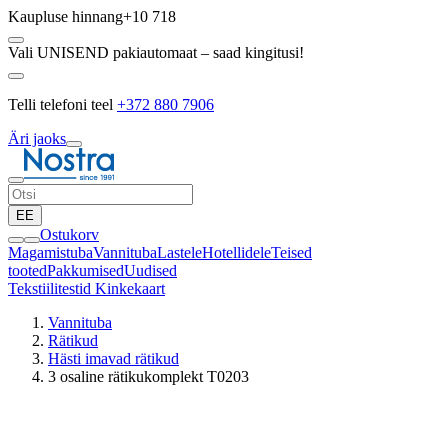
Kaupluse hinnang
+10 718
Vali UNISEND pakiautomaat – saad kingitusi!
Telli telefoni teel
+372 880 7906
Äri jaoks
EE
Ostukorv
Magamistuba
Vannituba
Lastele
Hotellidele
Teised
tooted
Pakkumised
Uudised
Tekstiilitestid
Kinkekaart
Vannituba
Rätikud
Hästi imavad rätikud
3 osaline rätikukomplekt T0203