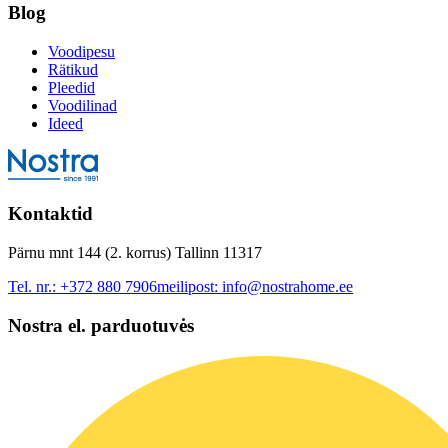
Blog
Voodipesu
Rätikud
Pleedid
Voodilinad
Ideed
Kontaktid
Pärnu mnt 144 (2. korrus) Tallinn 11317
Tel. nr.:
+372 880 7906
meilipost:
info@nostrahome.ee
Nostra el. parduotuvės