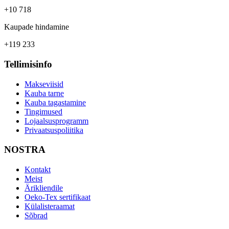
+10 718
Kaupade hindamine
+119 233
Tellimisinfo
Makseviisid
Kauba tarne
Kauba tagastamine
Tingimused
Lojaalsusprogramm
Privaatsuspoliitika
NOSTRA
Kontakt
Meist
Ärikliendile
Oeko-Tex sertifikaat
Külalisteraamat
Sõbrad