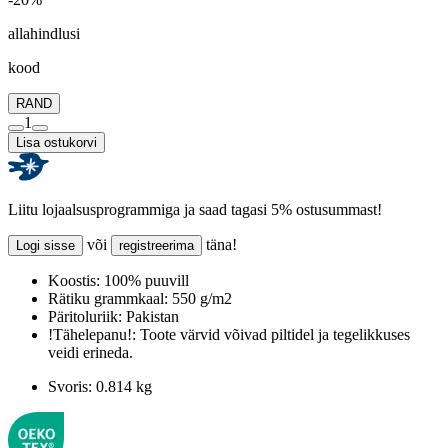
allahindlusi
kood
RAND
1
Lisa ostukorvi
Liitu lojaalsusprogrammiga ja saad tagasi 5% ostusummast!
või
täna!
Logi sisse
registreerima
Koostis:
100% puuvill
Rätiku grammkaal:
550 g/m2
Päritoluriik:
Pakistan
!Tähelepanu!:
Toote värvid võivad piltidel ja tegelikkuses
veidi erineda.
Svoris:
0.814 kg