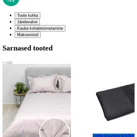
Toote kohta
Järelevalve
Kauba kohaletoimetamine
Makseviisid
Sarnased tooted
-20% koodiga RAND