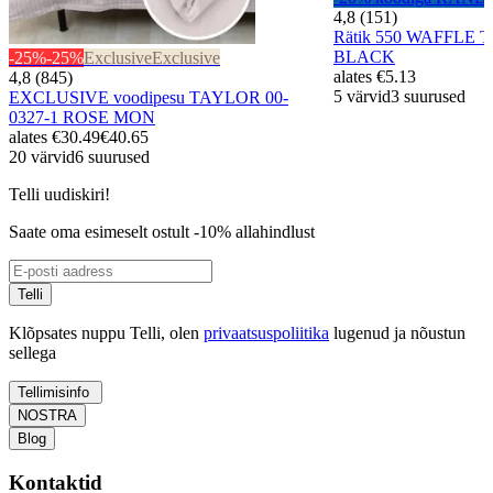
4,8 (151)
Rätik 550 WAFFLE T
BLACK
-25%
-25%
Exclusive
Exclusive
alates
€5.13
4,8 (845)
5 värvid
3 suurused
EXCLUSIVE voodipesu TAYLOR 00-
0327-1 ROSE MON
alates
€30.49
€40.65
20 värvid
6 suurused
Telli uudiskiri!
Saate oma esimeselt ostult -10% allahindlust
Telli
Klõpsates nuppu Telli, olen
privaatsuspoliitika
lugenud ja nõustun
sellega
Tellimisinfo
NOSTRA
Blog
Kontaktid