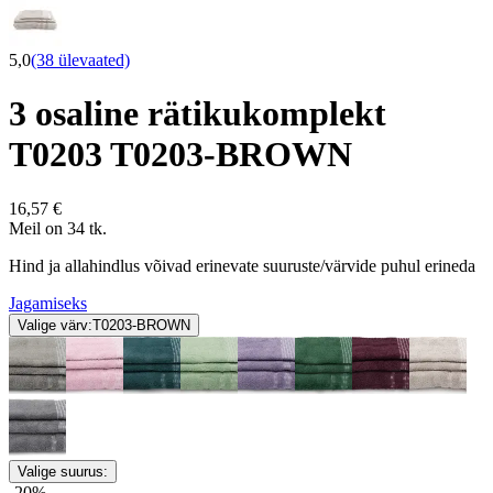
5,0
(38 ülevaated)
3 osaline rätikukomplekt
T0203 T0203-BROWN
16,57 €
Meil on 34 tk.
Hind ja allahindlus võivad erinevate suuruste/värvide puhul erineda
Jagamiseks
Valige värv:
T0203-BROWN
Valige suurus:
-20%