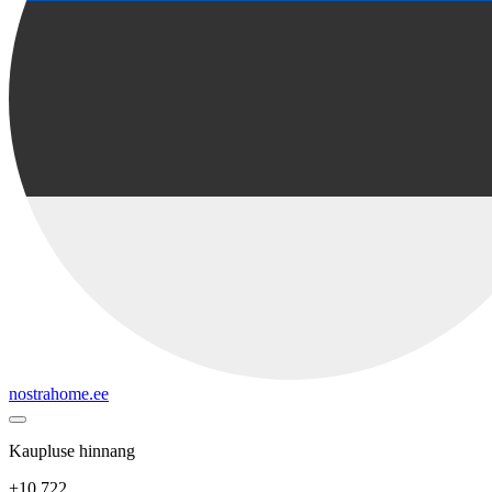
nostrahome.ee
Kaupluse hinnang
+10 722