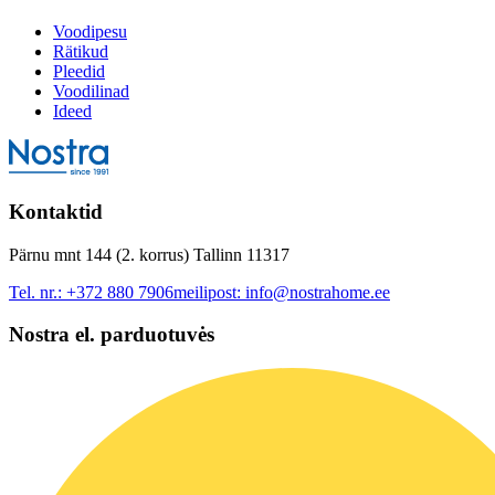
Voodipesu
Rätikud
Pleedid
Voodilinad
Ideed
Kontaktid
Pärnu mnt 144 (2. korrus) Tallinn 11317
Tel. nr.:
+372 880 7906
meilipost:
info@nostrahome.ee
Nostra el. parduotuvės