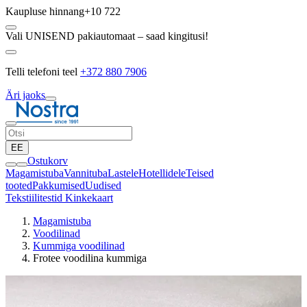
Kaupluse hinnang
+10 722
Vali UNISEND pakiautomaat – saad kingitusi!
Telli telefoni teel
+372 880 7906
Äri jaoks
EE
Ostukorv
Magamistuba
Vannituba
Lastele
Hotellidele
Teised
tooted
Pakkumised
Uudised
Tekstiilitestid
Kinkekaart
Magamistuba
Voodilinad
Kummiga voodilinad
Frotee voodilina kummiga