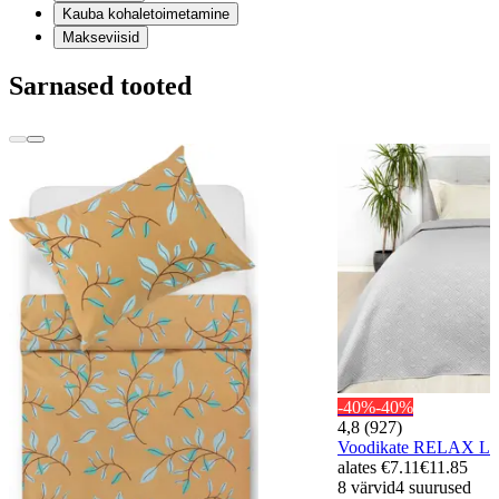
Kauba kohaletoimetamine
Makseviisid
Sarnased tooted
-40%
-40%
4,8 (927)
Voodikate RELAX L
alates
€7.11
€11.85
8 värvid
4 suurused