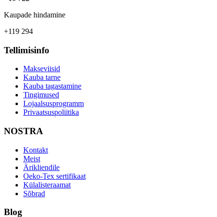
Kaupade hindamine
+119 294
Tellimisinfo
Makseviisid
Kauba tarne
Kauba tagastamine
Tingimused
Lojaalsusprogramm
Privaatsuspoliitika
NOSTRA
Kontakt
Meist
Ärikliendile
Oeko-Tex sertifikaat
Külalisteraamat
Sõbrad
Blog