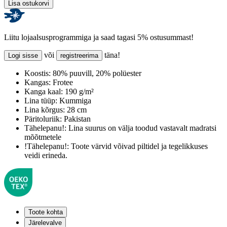
Lisa ostukorvi
Liitu lojaalsusprogrammiga ja saad tagasi 5% ostusummast!
või
täna!
Logi sisse
registreerima
Koostis:
80% puuvill, 20% polüester
Kangas:
Frotee
Kanga kaal:
190 g/m²
Lina tüüp:
Kummiga
Lina kõrgus:
28 cm
Päritoluriik:
Pakistan
Tähelepanu!:
Lina suurus on välja toodud vastavalt madratsi
mõõtmetele
!Tähelepanu!:
Toote värvid võivad piltidel ja tegelikkuses
veidi erineda.
Toote kohta
Järelevalve