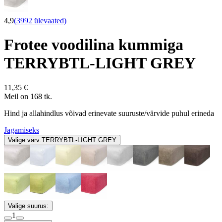
4,9
(3992 ülevaated)
Frotee voodilina kummiga
TERRYBTL-LIGHT GREY
11,35 €
Meil on 168 tk.
Hind ja allahindlus võivad erinevate suuruste/värvide puhul erineda
Jagamiseks
Valige värv:
TERRYBTL-LIGHT GREY
Valige suurus:
1