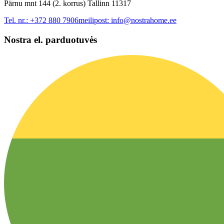
Pärnu mnt 144 (2. korrus) Tallinn 11317
Tel. nr.:
+372 880 7906
meilipost:
info@nostrahome.ee
Nostra el. parduotuvės