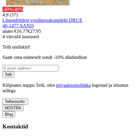
-40%
-40%
4,9 (37)
Lõuendriidest voodipesukomplekt DRUE
40-1477-SAND
alates
€16.77
€27.95
4 värvid
4 suurused
Telli uudiskiri!
Saate oma esimeselt ostult -10% allahindlust
Telli
Klõpsates nuppu Telli, olen
privaatsuspoliitika
lugenud ja nõustun
sellega
Tellimisinfo
NOSTRA
Blog
Kontaktid