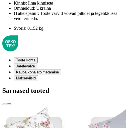
Kinnis:
Ilma kinniseta
Õmmeldud:
Ukraina
!Tähelepanu!:
Toote värvid võivad piltidel ja tegelikkuses
veidi erineda.
Svoris:
0.152 kg
Toote kohta
Järelevalve
Kauba kohaletoimetamine
Makseviisid
Sarnased tooted