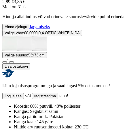
2,89 €
3,85 €
Meil on 31 tk.
Hind ja allahindlus võivad erinevate suuruste/värvide puhul erineda
Jagamiseks
Hinna ajalugu
Valige värv:
00-0000-0,4 OPTIC WHITE NIDA
Valige suurus:
53x73 cm
1
Lisa ostukorvi
Liitu lojaalsusprogrammiga ja saad tagasi 5% ostusummast!
või
täna!
Logi sisse
registreerima
Koostis:
60% puuvill, 40% polüester
Kangas:
Segakiust satiin
Kanga päritoluriik:
Pakistan
Kanga kaal:
145 g/m²
Niitide arv ruutsentimeetri kohta:
230 TC