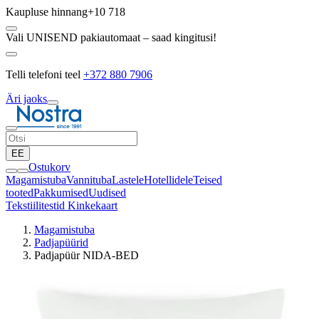
Kaupluse hinnang
+10 718
Vali UNISEND pakiautomaat – saad kingitusi!
Telli telefoni teel
+372 880 7906
Äri jaoks
EE
Ostukorv
Magamistuba
Vannituba
Lastele
Hotellidele
Teised
tooted
Pakkumised
Uudised
Tekstiilitestid
Kinkekaart
Magamistuba
Padjapüürid
Padjapüür NIDA-BED