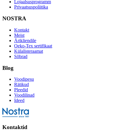
Lojaalsusprogramm
Privaatsuspoliitika
NOSTRA
Kontakt
Meist
Ärikliendile
Oeko-Tex sertifikaat
Külalisteraamat
Sõbrad
Blog
Voodipesu
Rätikud
Pleedid
Voodilinad
Ideed
Kontaktid