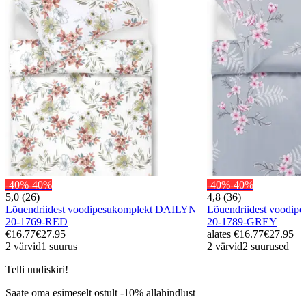
-40%
-40%
-40%
-40%
5,0 (26)
4,8 (36)
Lõuendriidest voodipesukomplekt DAILYN
Lõuendriidest voodi
20-1769-RED
20-1789-GREY
€16.77
€27.95
alates
€16.77
€27.95
2 värvid
1 suurus
2 värvid
2 suurused
Telli uudiskiri!
Saate oma esimeselt ostult -10% allahindlust