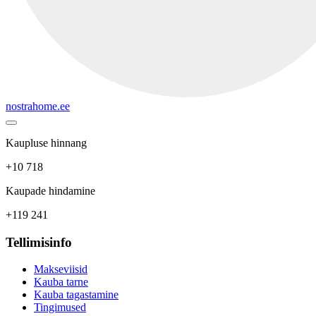
nostrahome.ee
Kaupluse hinnang
+10 718
Kaupade hindamine
+119 241
Tellimisinfo
Makseviisid
Kauba tarne
Kauba tagastamine
Tingimused