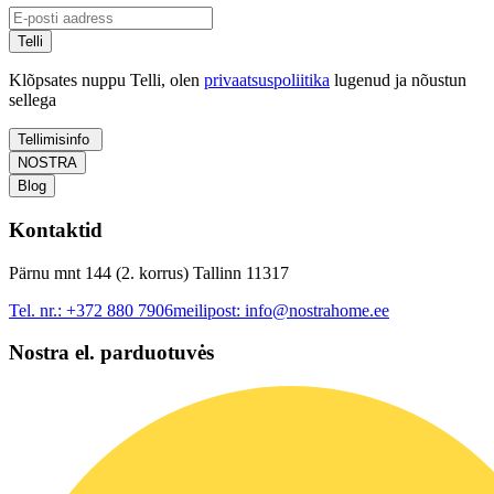
Telli
Klõpsates nuppu Telli, olen
privaatsuspoliitika
lugenud ja nõustun
sellega
Tellimisinfo
NOSTRA
Blog
Kontaktid
Pärnu mnt 144 (2. korrus) Tallinn 11317
Tel. nr.:
+372 880 7906
meilipost:
info@nostrahome.ee
Nostra el. parduotuvės