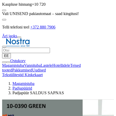
Kaupluse hinnang
+10 720
Vali UNISEND pakiautomaat – saad kingitusi!
Telli telefoni teel
+372 880 7906
Äri jaoks
EE
Ostukorv
Magamistuba
Vannituba
Lastele
Hotellidele
Teised
tooted
Pakkumised
Uudised
Tekstiilitestid
Kinkekaart
Magamistuba
Padjapüürid
Padjapüür SALDUS SAPNAS