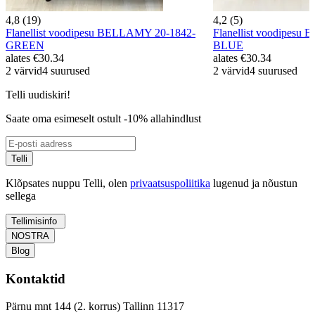
4,8 (19)
4,2 (5)
Flanellist voodipesu BELLAMY 20-1842-
Flanellist voodipesu
GREEN
BLUE
alates
€30.34
alates
€30.34
2 värvid
4 suurused
2 värvid
4 suurused
Telli uudiskiri!
Saate oma esimeselt ostult -10% allahindlust
Telli
Klõpsates nuppu Telli, olen
privaatsuspoliitika
lugenud ja nõustun
sellega
Tellimisinfo
NOSTRA
Blog
Kontaktid
Pärnu mnt 144 (2. korrus) Tallinn 11317