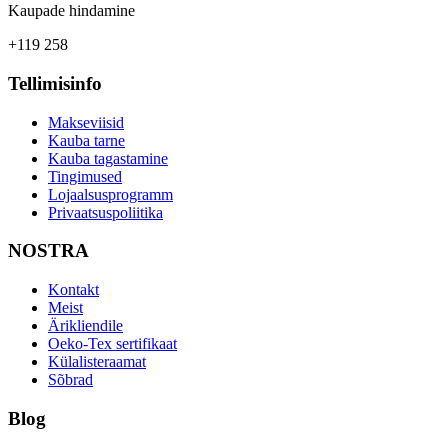
Kaupade hindamine
+119 258
Tellimisinfo
Makseviisid
Kauba tarne
Kauba tagastamine
Tingimused
Lojaalsusprogramm
Privaatsuspoliitika
NOSTRA
Kontakt
Meist
Ärikliendile
Oeko-Tex sertifikaat
Külalisteraamat
Sõbrad
Blog