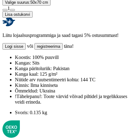
Valige suurus:
50x70 cm
1
Lisa ostukorvi
Liitu lojaalsusprogrammiga ja saad tagasi 5% ostusummast!
või
täna!
Logi sisse
registreerima
Koostis:
100% puuvill
Kangas:
Sits
Kanga päritoluriik:
Pakistan
Kanga kaal:
125 g/m²
Niitide arv ruutsentimeetri kohta:
144 TC
Kinnis:
Ilma kinniseta
Õmmeldud:
Ukraina
!Tähelepanu!:
Toote värvid võivad piltidel ja tegelikkuses
veidi erineda.
Svoris:
0.135 kg