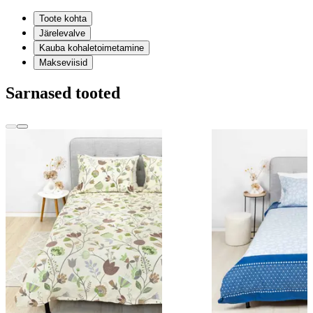
Toote kohta
Järelevalve
Kauba kohaletoimetamine
Makseviisid
Sarnased tooted