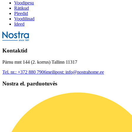
Voodipesu
Rätikud
Pleedid
Voodilinad
Ideed
Kontaktid
Pärnu mnt 144 (2. korrus) Tallinn 11317
Tel. nr.:
+372 880 7906
meilipost:
info@nostrahome.ee
Nostra el. parduotuvės