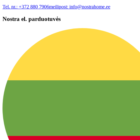
Tel. nr.:
+372 880 7906
meilipost:
info@nostrahome.ee
Nostra el. parduotuvės