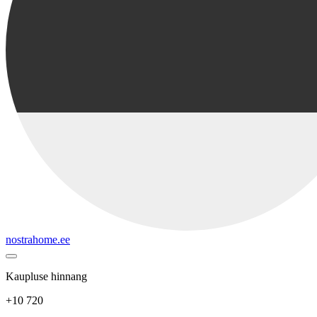
nostrahome.ee
Kaupluse hinnang
+10 720