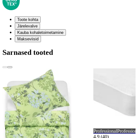
Toote kohta
Järelevalve
Kauba kohaletoimetamine
Makseviisid
Sarnased tooted
Professional
Profession
4,9 (40)