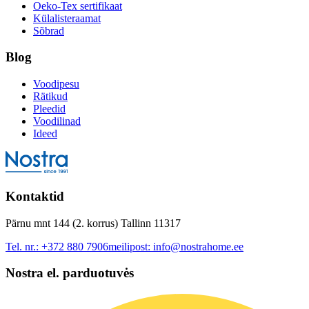
Oeko-Tex sertifikaat
Külalisteraamat
Sõbrad
Blog
Voodipesu
Rätikud
Pleedid
Voodilinad
Ideed
Kontaktid
Pärnu mnt 144 (2. korrus) Tallinn 11317
Tel. nr.:
+372 880 7906
meilipost:
info@nostrahome.ee
Nostra el. parduotuvės