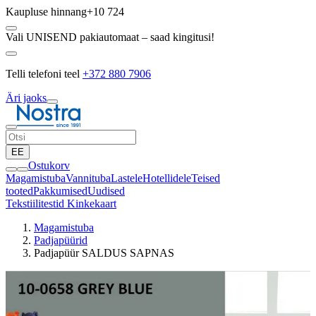
Kaupluse hinnang
+10 724
Vali UNISEND pakiautomaat – saad kingitusi!
Telli telefoni teel
+372 880 7906
Äri jaoks
EE
Ostukorv
Magamistuba
Vannituba
Lastele
Hotellidele
Teised
tooted
Pakkumised
Uudised
Tekstiilitestid
Kinkekaart
Magamistuba
Padjapüürid
Padjapüür SALDUS SAPNAS