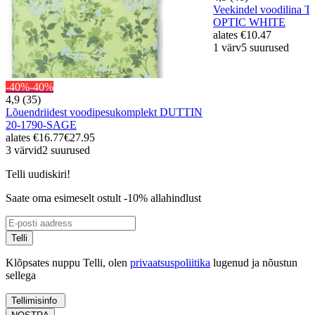
Veekindel voodilina 
OPTIC WHITE
alates
€10.47
1 värv
5 suurused
-40%
-40%
4,9 (35)
Lõuendriidest voodipesukomplekt DUTTIN
20-1790-SAGE
alates
€16.77
€27.95
3 värvid
2 suurused
Telli uudiskiri!
Saate oma esimeselt ostult -10% allahindlust
Telli
Klõpsates nuppu Telli, olen
privaatsuspoliitika
lugenud ja nõustun
sellega
Tellimisinfo