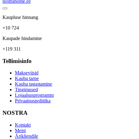
nostrahome.ee
Kaupluse hinnang
+10 724
Kaupade hindamine
+119 311
Tellimisinfo
Makseviisid
Kauba tarne
Kauba tagastamine
Tingimused
Lojaalsusprogramm
Privaatsuspoliitika
NOSTRA
Kontakt
Meist
Ärikliendile