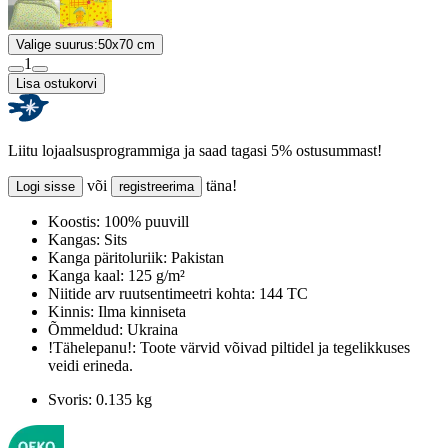
Valige suurus:
50x70 cm
1
Lisa ostukorvi
Liitu lojaalsusprogrammiga ja saad tagasi 5% ostusummast!
või
täna!
Logi sisse
registreerima
Koostis:
100% puuvill
Kangas:
Sits
Kanga päritoluriik:
Pakistan
Kanga kaal:
125 g/m²
Niitide arv ruutsentimeetri kohta:
144 TC
Kinnis:
Ilma kinniseta
Õmmeldud:
Ukraina
!Tähelepanu!:
Toote värvid võivad piltidel ja tegelikkuses
veidi erineda.
Svoris:
0.135 kg