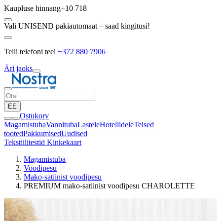
Kaupluse hinnang
+10 718
Vali UNISEND pakiautomaat – saad kingitusi!
Telli telefoni teel
+372 880 7906
Äri jaoks
EE
Ostukorv
Magamistuba
Vannituba
Lastele
Hotellidele
Teised
tooted
Pakkumised
Uudised
Tekstiilitestid
Kinkekaart
Magamistuba
Voodipesu
Mako-satiinist voodipesu
PREMIUM mako-satiinist voodipesu CHAROLETTE