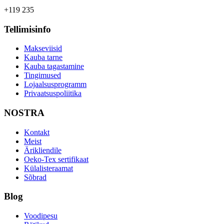
+119 235
Tellimisinfo
Makseviisid
Kauba tarne
Kauba tagastamine
Tingimused
Lojaalsusprogramm
Privaatsuspoliitika
NOSTRA
Kontakt
Meist
Ärikliendile
Oeko-Tex sertifikaat
Külalisteraamat
Sõbrad
Blog
Voodipesu