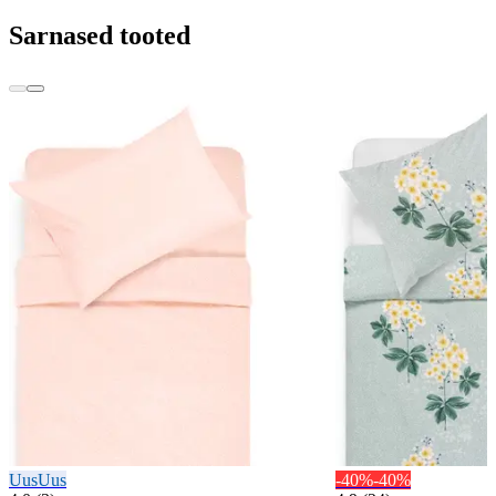
Sarnased tooted
Uus
Uus
-40%
-40%