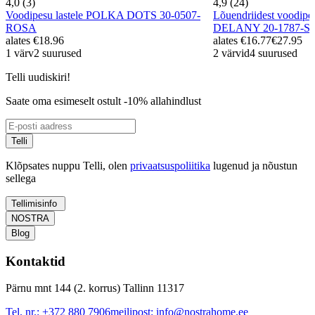
4,0 (3)
4,9 (24)
Voodipesu lastele POLKA DOTS 30-0507-
Lõuendriidest voodip
ROSA
DELANY 20-1787-S
alates
€18.96
alates
€16.77
€27.95
1 värv
2 suurused
2 värvid
4 suurused
Telli uudiskiri!
Saate oma esimeselt ostult -10% allahindlust
Telli
Klõpsates nuppu Telli, olen
privaatsuspoliitika
lugenud ja nõustun
sellega
Tellimisinfo
NOSTRA
Blog
Kontaktid
Pärnu mnt 144 (2. korrus) Tallinn 11317
Tel. nr.:
+372 880 7906
meilipost:
info@nostrahome.ee