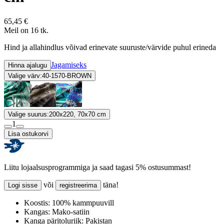
65,45 €
Meil on 16 tk.
Hind ja allahindlus võivad erinevate suuruste/värvide puhul erineda
Jagamiseks
Hinna ajalugu
Valige värv:
40-1570-BROWN
Valige suurus:
200x220, 70x70 cm
1
Lisa ostukorvi
Liitu lojaalsusprogrammiga ja saad tagasi 5% ostusummast!
või
täna!
Logi sisse
registreerima
Koostis:
100% kammpuuvill
Kangas:
Mako-satiin
Kanga päritoluriik:
Pakistan