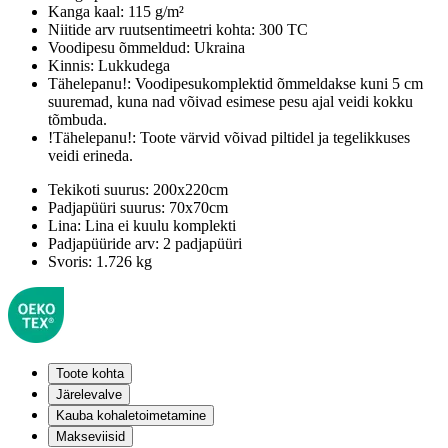
Kanga kaal:
115 g/m²
Niitide arv ruutsentimeetri kohta:
300 TC
Voodipesu õmmeldud:
Ukraina
Kinnis:
Lukkudega
Tähelepanu!:
Voodipesukomplektid õmmeldakse kuni 5 cm
suuremad, kuna nad võivad esimese pesu ajal veidi kokku
tõmbuda.
!Tähelepanu!:
Toote värvid võivad piltidel ja tegelikkuses
veidi erineda.
Tekikoti suurus:
200x220cm
Padjapüüri suurus:
70x70cm
Lina:
Lina ei kuulu komplekti
Padjapüüride arv:
2 padjapüüri
Svoris:
1.726 kg
Toote kohta
Järelevalve
Kauba kohaletoimetamine
Makseviisid