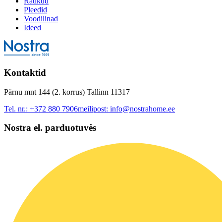
Rätikud
Pleedid
Voodilinad
Ideed
Kontaktid
Pärnu mnt 144 (2. korrus) Tallinn 11317
Tel. nr.:
+372 880 7906
meilipost:
info@nostrahome.ee
Nostra el. parduotuvės