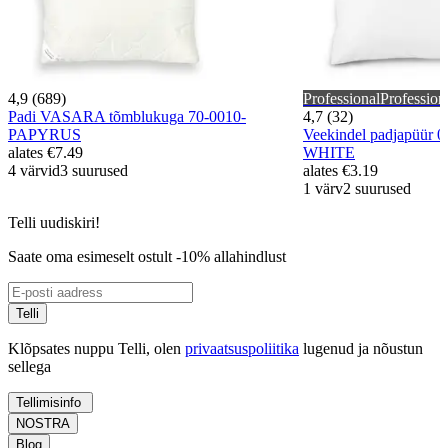
4,9 (689)
Professional
Profession
Padi VASARA tõmblukuga 70-0010-
4,7 (32)
PAPYRUS
Veekindel padjapüür 
alates
€7.49
WHITE
4 värvid
3 suurused
alates
€3.19
1 värv
2 suurused
Telli uudiskiri!
Saate oma esimeselt ostult -10% allahindlust
Telli
Klõpsates nuppu Telli, olen
privaatsuspoliitika
lugenud ja nõustun
sellega
Tellimisinfo
NOSTRA
Blog