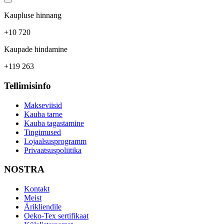
Kaupluse hinnang
+10 720
Kaupade hindamine
+119 263
Tellimisinfo
Makseviisid
Kauba tarne
Kauba tagastamine
Tingimused
Lojaalsusprogramm
Privaatsuspoliitika
NOSTRA
Kontakt
Meist
Ärikliendile
Oeko-Tex sertifikaat