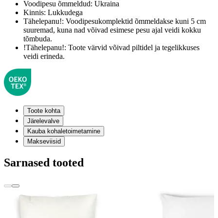
Voodipesu õmmeldud:
Ukraina
Kinnis:
Lukkudega
Tähelepanu!:
Voodipesukomplektid õmmeldakse kuni 5 cm
suuremad, kuna nad võivad esimese pesu ajal veidi kokku
tõmbuda.
!Tähelepanu!:
Toote värvid võivad piltidel ja tegelikkuses
veidi erineda.
Toote kohta
Järelevalve
Kauba kohaletoimetamine
Makseviisid
Sarnased tooted