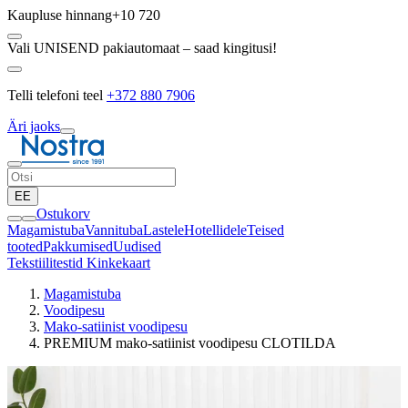
Kaupluse hinnang
+10 720
Vali UNISEND pakiautomaat – saad kingitusi!
Telli telefoni teel
+372 880 7906
Äri jaoks
EE
Ostukorv
Magamistuba
Vannituba
Lastele
Hotellidele
Teised
tooted
Pakkumised
Uudised
Tekstiilitestid
Kinkekaart
Magamistuba
Voodipesu
Mako-satiinist voodipesu
PREMIUM mako-satiinist voodipesu CLOTILDA