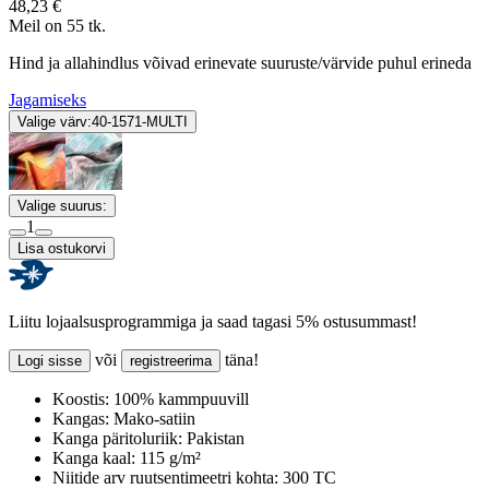
48,23 €
Meil on 55 tk.
Hind ja allahindlus võivad erinevate suuruste/värvide puhul erineda
Jagamiseks
Valige värv:
40-1571-MULTI
Valige suurus:
1
Lisa ostukorvi
Liitu lojaalsusprogrammiga ja saad tagasi 5% ostusummast!
või
täna!
Logi sisse
registreerima
Koostis:
100% kammpuuvill
Kangas:
Mako-satiin
Kanga päritoluriik:
Pakistan
Kanga kaal:
115 g/m²
Niitide arv ruutsentimeetri kohta:
300 TC