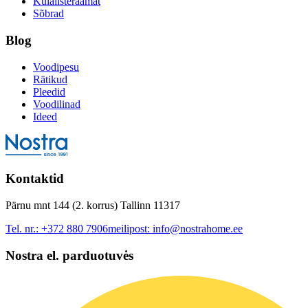
Külalisteraamat
Sõbrad
Blog
Voodipesu
Rätikud
Pleedid
Voodilinad
Ideed
Kontaktid
Pärnu mnt 144 (2. korrus) Tallinn 11317
Tel. nr.:
+372 880 7906
meilipost:
info@nostrahome.ee
Nostra el. parduotuvės