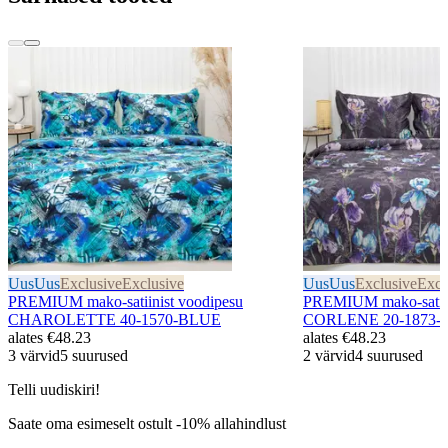
Uus
Uus
Exclusive
Exclusive
Uus
Uus
Exclusive
Excl
PREMIUM mako-satiinist voodipesu
PREMIUM mako-satiin
CHAROLETTE 40-1570-BLUE
CORLENE 20-1873
alates
€48.23
alates
€48.23
3 värvid
5 suurused
2 värvid
4 suurused
Telli uudiskiri!
Saate oma esimeselt ostult -10% allahindlust