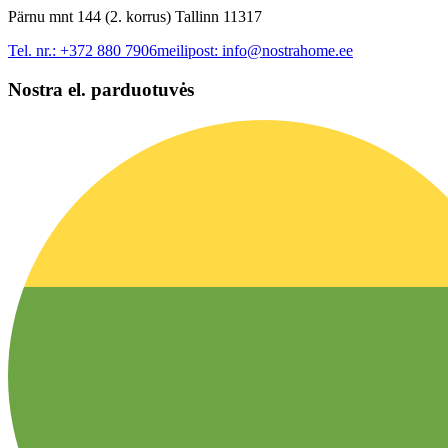
Pärnu mnt 144 (2. korrus) Tallinn 11317
Tel. nr.:
+372 880 7906
meilipost:
info@nostrahome.ee
Nostra el. parduotuvės