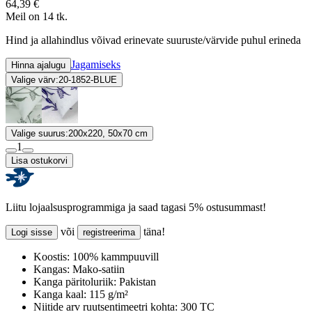
64,39 €
Meil on 14 tk.
Hind ja allahindlus võivad erinevate suuruste/värvide puhul erineda
Jagamiseks
Hinna ajalugu
Valige värv:
20-1852-BLUE
Valige suurus:
200x220, 50x70 cm
1
Lisa ostukorvi
Liitu lojaalsusprogrammiga ja saad tagasi 5% ostusummast!
või
täna!
Logi sisse
registreerima
Koostis:
100% kammpuuvill
Kangas:
Mako-satiin
Kanga päritoluriik:
Pakistan
Kanga kaal:
115 g/m²
Niitide arv ruutsentimeetri kohta:
300 TC