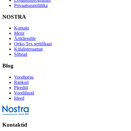
Lojaalsusprogramm
Privaatsuspoliitika
NOSTRA
Kontakt
Meist
Ärikliendile
Oeko-Tex sertifikaat
Külalisteraamat
Sõbrad
Blog
Voodipesu
Rätikud
Pleedid
Voodilinad
Ideed
Kontaktid