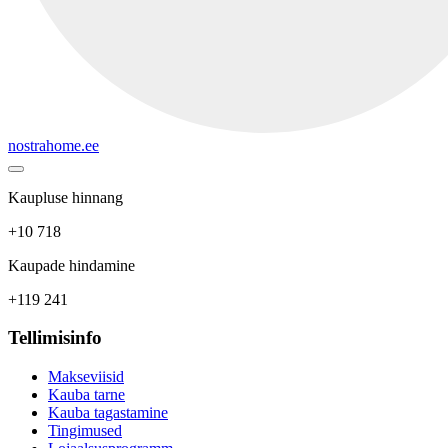
nostrahome.ee
Kaupluse hinnang
+10 718
Kaupade hindamine
+119 241
Tellimisinfo
Makseviisid
Kauba tarne
Kauba tagastamine
Tingimused