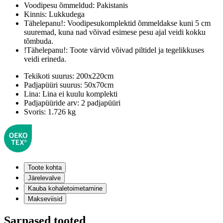
Voodipesu õmmeldud:
Pakistanis
Kinnis:
Lukkudega
Tähelepanu!:
Voodipesukomplektid õmmeldakse kuni 5 cm
suuremad, kuna nad võivad esimese pesu ajal veidi kokku
tõmbuda.
!Tähelepanu!:
Toote värvid võivad piltidel ja tegelikkuses
veidi erineda.
Tekikoti suurus:
200x220cm
Padjapüüri suurus:
50x70cm
Lina:
Lina ei kuulu komplekti
Padjapüüride arv:
2 padjapüüri
Svoris:
1.726 kg
Toote kohta
Järelevalve
Kauba kohaletoimetamine
Makseviisid
Sarnased tooted