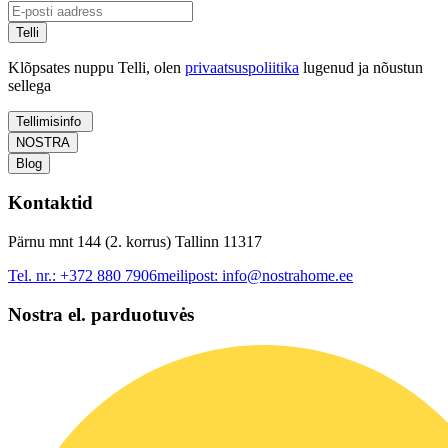
Telli
Klõpsates nuppu Telli, olen
privaatsuspoliitika
lugenud ja nõustun
sellega
Tellimisinfo
NOSTRA
Blog
Kontaktid
Pärnu mnt 144 (2. korrus) Tallinn 11317
Tel. nr.:
+372 880 7906
meilipost:
info@nostrahome.ee
Nostra el. parduotuvės