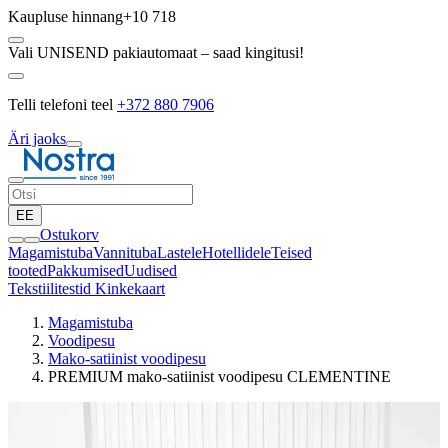
Kaupluse hinnang
+10 718
Vali UNISEND pakiautomaat – saad kingitusi!
Telli telefoni teel
+372 880 7906
Äri jaoks
EE
Ostukorv
Magamistuba
Vannituba
Lastele
Hotellidele
Teised
tooted
Pakkumised
Uudised
Tekstiilitestid
Kinkekaart
Magamistuba
Voodipesu
Mako-satiinist voodipesu
PREMIUM mako-satiinist voodipesu CLEMENTINE