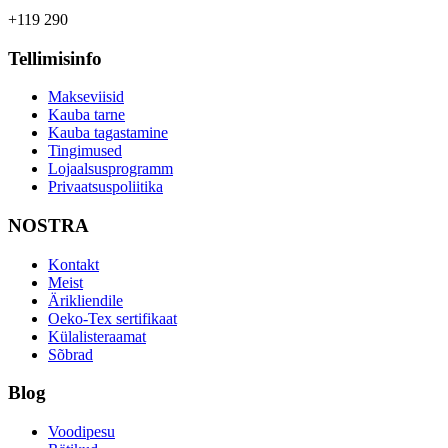
+119 290
Tellimisinfo
Makseviisid
Kauba tarne
Kauba tagastamine
Tingimused
Lojaalsusprogramm
Privaatsuspoliitika
NOSTRA
Kontakt
Meist
Ärikliendile
Oeko-Tex sertifikaat
Külalisteraamat
Sõbrad
Blog
Voodipesu