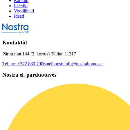
Rätikud
Pleedid
Voodilinad
Ideed
Kontaktid
Pärnu mnt 144 (2. korrus) Tallinn 11317
Tel. nr.:
+372 880 7906
meilipost:
info@nostrahome.ee
Nostra el. parduotuvės