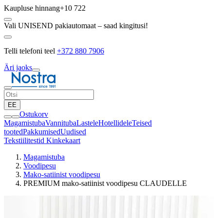
Kaupluse hinnang
+10 722
Vali UNISEND pakiautomaat – saad kingitusi!
Telli telefoni teel
+372 880 7906
Äri jaoks
EE
Ostukorv
Magamistuba
Vannituba
Lastele
Hotellidele
Teised
tooted
Pakkumised
Uudised
Tekstiilitestid
Kinkekaart
Magamistuba
Voodipesu
Mako-satiinist voodipesu
PREMIUM mako-satiinist voodipesu CLAUDELLE