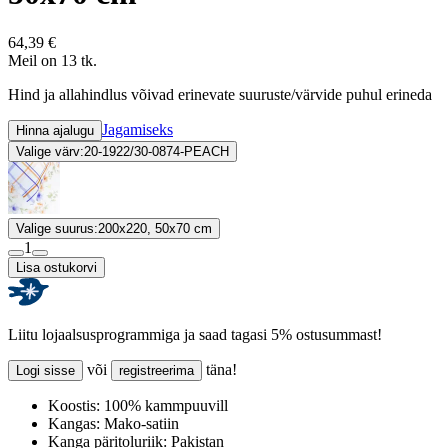
64,39 €
Meil on 13 tk.
Hind ja allahindlus võivad erinevate suuruste/värvide puhul erineda
Jagamiseks
Hinna ajalugu
Valige värv:
20-1922/30-0874-PEACH
Valige suurus:
200x220, 50x70 cm
1
Lisa ostukorvi
Liitu lojaalsusprogrammiga ja saad tagasi 5% ostusummast!
või
täna!
Logi sisse
registreerima
Koostis:
100% kammpuuvill
Kangas:
Mako-satiin
Kanga päritoluriik:
Pakistan