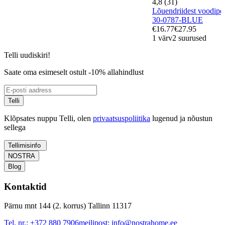
4,8 (31)
Lõuendriidest voodi
30-0787-BLUE
€16.77
€27.95
1 värv
2 suurused
Telli uudiskiri!
Saate oma esimeselt ostult -10% allahindlust
Telli
Klõpsates nuppu Telli, olen
privaatsuspoliitika
lugenud ja nõustun
sellega
Tellimisinfo
NOSTRA
Blog
Kontaktid
Pärnu mnt 144 (2. korrus) Tallinn 11317
Tel. nr.:
+372 880 7906
meilipost:
info@nostrahome.ee