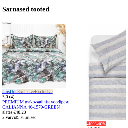
Sarnased tooted
Uus
Uus
Exclusive
Exclusive
5,0 (4)
PREMIUM mako-satiinist voodipesu
CALIANNA 40-1579-GREEN
alates
€48.23
2 värvid
5 suurused
-40%
-40%