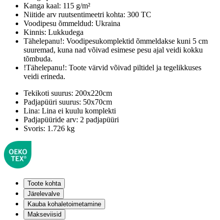
Kanga kaal:
115 g/m²
Niitide arv ruutsentimeetri kohta:
300 TC
Voodipesu õmmeldud:
Ukraina
Kinnis:
Lukkudega
Tähelepanu!:
Voodipesukomplektid õmmeldakse kuni 5 cm
suuremad, kuna nad võivad esimese pesu ajal veidi kokku
tõmbuda.
!Tähelepanu!:
Toote värvid võivad piltidel ja tegelikkuses
veidi erineda.
Tekikoti suurus:
200x220cm
Padjapüüri suurus:
50x70cm
Lina:
Lina ei kuulu komplekti
Padjapüüride arv:
2 padjapüüri
Svoris:
1.726 kg
Toote kohta
Järelevalve
Kauba kohaletoimetamine
Makseviisid