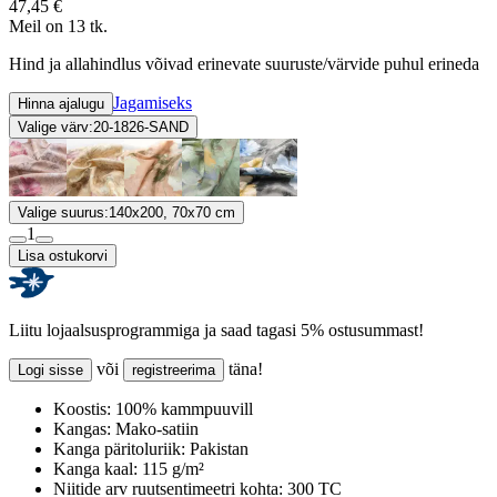
47,45 €
Meil on 13 tk.
Hind ja allahindlus võivad erinevate suuruste/värvide puhul erineda
Jagamiseks
Hinna ajalugu
Valige värv:
20-1826-SAND
Valige suurus:
140x200, 70x70 cm
1
Lisa ostukorvi
Liitu lojaalsusprogrammiga ja saad tagasi 5% ostusummast!
või
täna!
Logi sisse
registreerima
Koostis:
100% kammpuuvill
Kangas:
Mako-satiin
Kanga päritoluriik:
Pakistan
Kanga kaal:
115 g/m²
Niitide arv ruutsentimeetri kohta:
300 TC