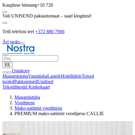
Kaupluse hinnang
+10 720
Vali UNISEND pakiautomaat – saad kingitusi!
Telli telefoni teel
+372 880 7906
Äri jaoks
EE
Ostukorv
Magamistuba
Vannituba
Lastele
Hotellidele
Teised
tooted
Pakkumised
Uudised
Tekstiilitestid
Kinkekaart
Magamistuba
Voodipesu
Mako-satiinist voodipesu
PREMIUM mako-satiinist voodipesu CALLIE