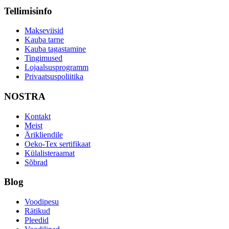
Tellimisinfo
Makseviisid
Kauba tarne
Kauba tagastamine
Tingimused
Lojaalsusprogramm
Privaatsuspoliitika
NOSTRA
Kontakt
Meist
Ärikliendile
Oeko-Tex sertifikaat
Külalisteraamat
Sõbrad
Blog
Voodipesu
Rätikud
Pleedid