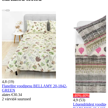
4,8 (19)
Flanellist voodipesu BELLAMY 20-1842-
GREEN
alates
€30.34
-40%
-40%
2 värvid
4 suurused
4,9 (53)
Lõuendriidest voodip