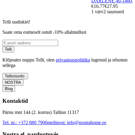
DARLENE 40-1460
€16.77
€27.95
1 värv
2 suurused
Telli uudiskiri!
Saate oma esimeselt ostult -10% allahindlust
Telli
Klõpsates nuppu Telli, olen
privaatsuspoliitika
lugenud ja nõustun
sellega
Tellimisinfo
NOSTRA
Blog
Kontaktid
Pärnu mnt 144 (2. korrus) Tallinn 11317
Tel. nr.:
+372 880 7906
meilipost:
info@nostrahome.ee
Nostra el. parduotuvės