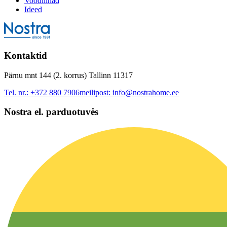
Voodilinad
Ideed
Kontaktid
Pärnu mnt 144 (2. korrus) Tallinn 11317
Tel. nr.:
+372 880 7906
meilipost:
info@nostrahome.ee
Nostra el. parduotuvės