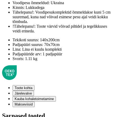
Voodipesu õmmeldud:
Ukraina
Kinnis:
Lukkudega
Tähelepanu!:
Voodipesukomplektid õmmeldakse kuni 5 cm
suuremad, kuna nad võivad esimese pesu ajal veidi kokku
tõmbuda.
!Tähelepanu!:
Toote värvid võivad piltidel ja tegelikkuses
veidi erineda.
Tekikoti suurus:
140x200cm
Padjapüüri suurus:
70x70cm
Lina:
Lina ei kuulu komplekti
Padjapüüride arv:
1 padjapüür
Svoris:
1.11 kg
Toote kohta
Järelevalve
Kauba kohaletoimetamine
Makseviisid
Sarnased tooted