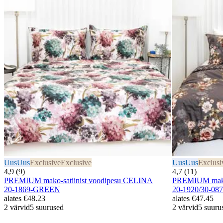
Uus
Uus
Exclusive
Exclusive
Uus
Uus
Exclusi
4,9 (9)
4,7 (11)
PREMIUM mako-satiinist voodipesu CELINA
PREMIUM mako-
20-1869-GREEN
20-1920/30-0
alates
€48.23
alates
€47.45
2 värvid
5 suurused
2 värvid
5 suuru