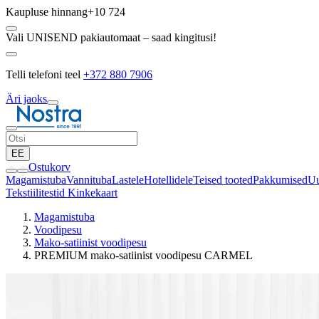
Kaupluse hinnang
+10 724
Vali UNISEND pakiautomaat – saad kingitusi!
Telli telefoni teel
+372 880 7906
Äri jaoks
EE
Ostukorv
Magamistuba
Vannituba
Lastele
Hotellidele
Teised tooted
Pakkumised
Uu
Tekstiilitestid
Kinkekaart
Magamistuba
Voodipesu
Mako-satiinist voodipesu
PREMIUM mako-satiinist voodipesu CARMEL