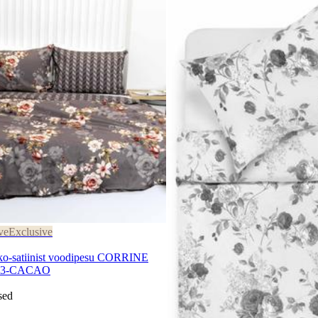
ve
Exclusive
satiinist voodipesu CORRINE
873-CACAO
sed