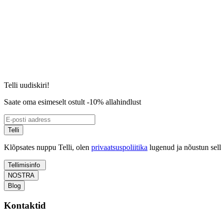
Telli uudiskiri!
Saate oma esimeselt ostult -10% allahindlust
Telli
Klõpsates nuppu Telli, olen
privaatsuspoliitika
lugenud ja nõustun sel
Tellimisinfo
NOSTRA
Blog
Kontaktid