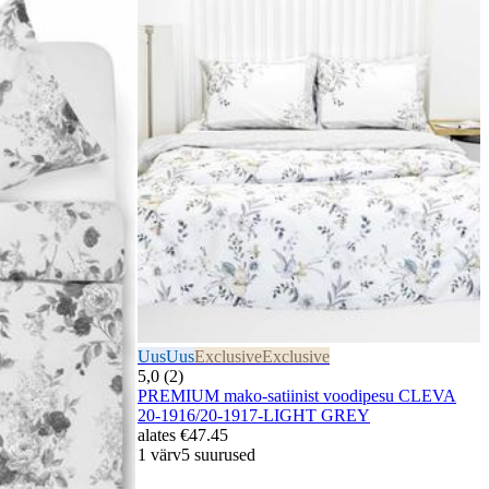
Uus
Uus
Exclusive
Exclusive
5,0 (2)
PREMIUM mako-satiinist voodipesu CLEVA
20-1916/20-1917-LIGHT GREY
alates
€47.45
1 värv
5 suurused