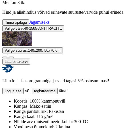
Meil on 8 tk.
Hind ja allahindlus võivad erinevate suuruste/värvide puhul erineda
Jagamiseks
Hinna ajalugu
Valige värv:
40-1585-ANTHRACITE
Valige suurus:
140x200, 50x70 cm
1
Lisa ostukorvi
Liitu lojaalsusprogrammiga ja saad tagasi 5% ostusummast!
või
täna!
Logi sisse
registreerima
Koostis:
100% kammpuuvill
Kangas:
Mako-satiin
Kanga päritoluriik:
Pakistan
Kanga kaal:
115 g/m²
Niitide arv ruutsentimeetri kohta:
300 TC
Voodipesu õmmeldud:
Ukraina