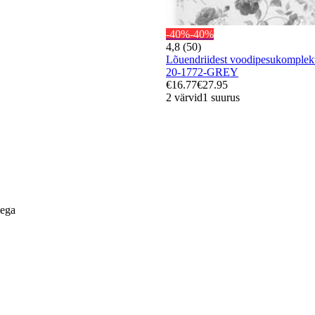
-40%
-40%
4,8 (50)
Lõuendriidest voodipesukompl
20-1772-GREY
€16.77
€27.95
2 värvid
1 suurus
lega