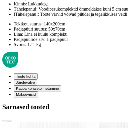
Kinnis:
Lukkudega
Tähelepanu!:
Voodipesukomplektid õmmeldakse kuni 5 cm suur
!Tähelepanu!:
Toote värvid võivad piltidel ja tegelikkuses veidi
Tekikoti suurus:
140x200cm
Padjapüüri suurus:
50x70cm
Lina:
Lina ei kuulu komplekti
Padjapüüride arv:
1 padjapüür
Svoris:
1.11 kg
Toote kohta
Järelevalve
Kauba kohaletoimetamine
Makseviisid
Sarnased tooted