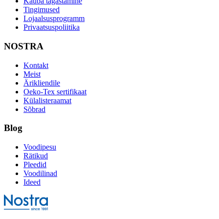
Kauba tagastamine
Tingimused
Lojaalsusprogramm
Privaatsuspoliitika
NOSTRA
Kontakt
Meist
Ärikliendile
Oeko-Tex sertifikaat
Külalisteraamat
Sõbrad
Blog
Voodipesu
Rätikud
Pleedid
Voodilinad
Ideed