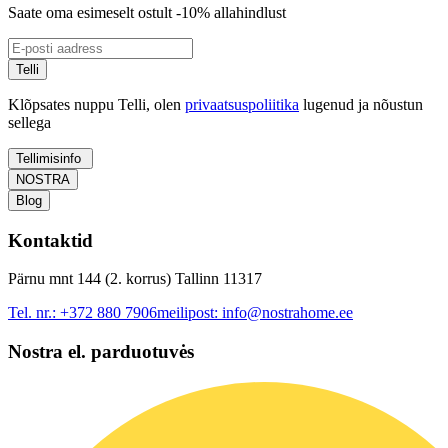
Saate oma esimeselt ostult -10% allahindlust
Telli
Klõpsates nuppu Telli, olen
privaatsuspoliitika
lugenud ja nõustun
sellega
Tellimisinfo
NOSTRA
Blog
Kontaktid
Pärnu mnt 144 (2. korrus) Tallinn 11317
Tel. nr.:
+372 880 7906
meilipost:
info@nostrahome.ee
Nostra el. parduotuvės