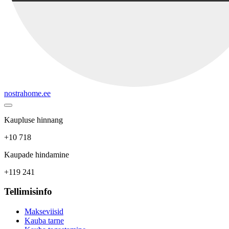
nostrahome.ee
Kaupluse hinnang
+10 718
Kaupade hindamine
+119 241
Tellimisinfo
Makseviisid
Kauba tarne