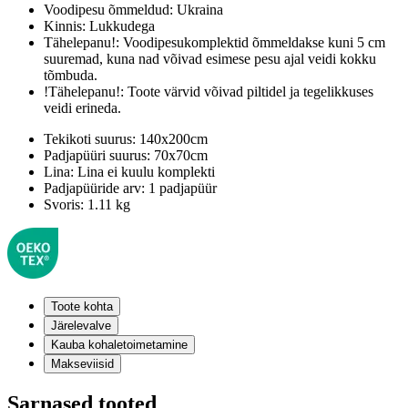
Voodipesu õmmeldud:
Ukraina
Kinnis:
Lukkudega
Tähelepanu!:
Voodipesukomplektid õmmeldakse kuni 5 cm
suuremad, kuna nad võivad esimese pesu ajal veidi kokku
tõmbuda.
!Tähelepanu!:
Toote värvid võivad piltidel ja tegelikkuses
veidi erineda.
Tekikoti suurus:
140x200cm
Padjapüüri suurus:
70x70cm
Lina:
Lina ei kuulu komplekti
Padjapüüride arv:
1 padjapüür
Svoris:
1.11 kg
Toote kohta
Järelevalve
Kauba kohaletoimetamine
Makseviisid
Sarnased tooted