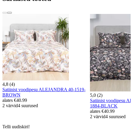
4,8 (4)
Satiinist voodipesu ALEJANDRA 40-1519-
BROWN
5,0 (2)
alates
€40.99
Satiinist voodipes
2 värvid
4 suurused
1884-BLACK
alates
€40.99
2 värvid
4 suurused
Telli uudiskiri!