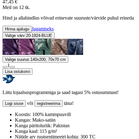
47,45 €
Meil on 12 tk.
Hind ja allahindlus võivad erinevate suuruste/värvide puhul erineda
Jagamiseks
Hinna ajalugu
Valige värv:
20-1924-BLUE
Valige suurus:
140x200, 70x70 cm
1
Lisa ostukorvi
Liitu lojaalsusprogrammiga ja saad tagasi 5% ostusummast!
või
täna!
Logi sisse
registreerima
Koostis:
100% kammpuuvill
Kangas:
Mako-satiin
Kanga päritoluriik:
Pakistan
Kanga kaal:
115 g/m²
Niitide arv ruutsentimeetri kohta:
300 TC