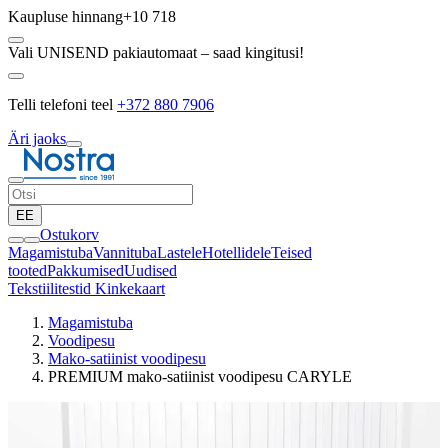
Kaupluse hinnang
+10 718
Vali UNISEND pakiautomaat – saad kingitusi!
Telli telefoni teel
+372 880 7906
Äri jaoks
EE
Ostukorv
Magamistuba
Vannituba
Lastele
Hotellidele
Teised
tooted
Pakkumised
Uudised
Tekstiilitestid
Kinkekaart
Magamistuba
Voodipesu
Mako-satiinist voodipesu
PREMIUM mako-satiinist voodipesu CARYLE