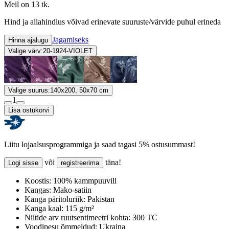
Meil on 13 tk.
Hind ja allahindlus võivad erinevate suuruste/värvide puhul erineda
Jagamiseks
Hinna ajalugu
Valige värv:
20-1924-VIOLET
Valige suurus:
140x200, 50x70 cm
1
Lisa ostukorvi
Liitu lojaalsusprogrammiga ja saad tagasi 5% ostusummast!
või
täna!
Logi sisse
registreerima
Koostis:
100% kammpuuvill
Kangas:
Mako-satiin
Kanga päritoluriik:
Pakistan
Kanga kaal:
115 g/m²
Niitide arv ruutsentimeetri kohta:
300 TC
Voodipesu õmmeldud:
Ukraina