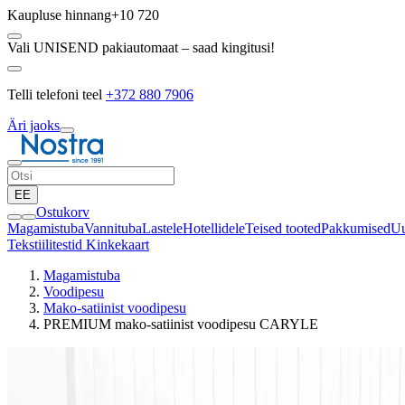
Kaupluse hinnang
+10 720
Vali UNISEND pakiautomaat – saad kingitusi!
Telli telefoni teel
+372 880 7906
Äri jaoks
EE
Ostukorv
Magamistuba
Vannituba
Lastele
Hotellidele
Teised tooted
Pakkumised
Uu
Tekstiilitestid
Kinkekaart
Magamistuba
Voodipesu
Mako-satiinist voodipesu
PREMIUM mako-satiinist voodipesu CARYLE