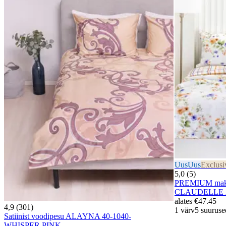
Uus
Uus
Exclusi
5,0 (5)
PREMIUM mako-
CLAUDELLE 2
alates
€47.45
4,9 (301)
1 värv
5 suuruse
Satiinist voodipesu ALAYNA 40-1040-
WHISPER PINK