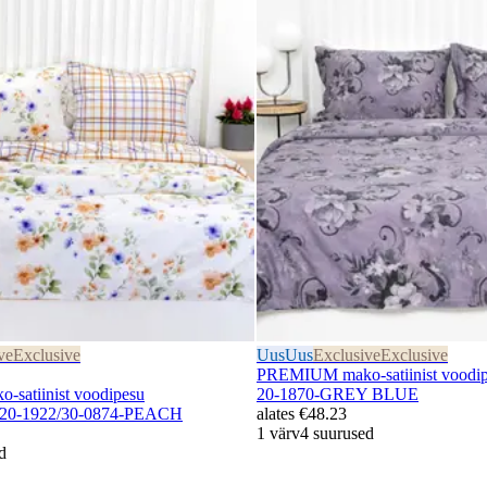
ve
Exclusive
Uus
Uus
Exclusive
Exclusive
PREMIUM mako-satiinist vood
satiinist voodipesu
20-1870-GREY BLUE
0-1922/30-0874-PEACH
alates
€48.23
1 värv
4 suurused
d