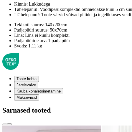
Kinnis:
Lukkudega
Tähelepanu!:
Voodipesukomplektid õmmeldakse kuni 5 cm suur
!Tähelepanu!:
Toote värvid võivad piltidel ja tegelikkuses veidi
Tekikoti suurus:
140x200cm
Padjapüüri suurus:
50x70cm
Lina:
Lina ei kuulu komplekti
Padjapüüride arv:
1 padjapüür
Svoris:
1.11 kg
Toote kohta
Järelevalve
Kauba kohaletoimetamine
Makseviisid
Sarnased tooted