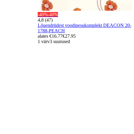
-40%
-40%
4,8 (47)
Lõuendriidest voodipesukomplekt DEACON 20-
1788-PEACH
alates
€16.77
€27.95
1 värv
3 suurused