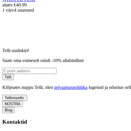
alates
€40.99
1 värv
4 suurused
Telli uudiskiri!
Saate oma esimeselt ostult -10% allahindlust
Telli
Klõpsates nuppu Telli, olen
privaatsuspoliitika
lugenud ja nõustun sel
Tellimisinfo
NOSTRA
Blog
Kontaktid