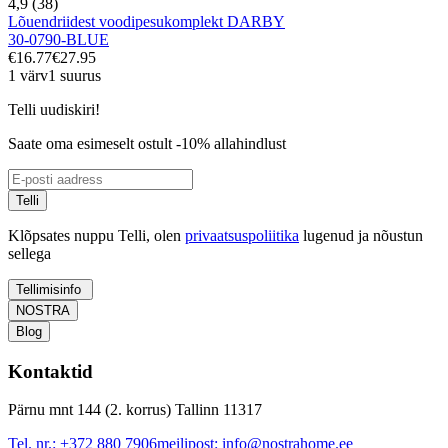
4,9 (38)
Lõuendriidest voodipesukomplekt DARBY
30-0790-BLUE
€16.77
€27.95
1 värv
1 suurus
Telli uudiskiri!
Saate oma esimeselt ostult -10% allahindlust
Telli
Klõpsates nuppu Telli, olen
privaatsuspoliitika
lugenud ja nõustun
sellega
Tellimisinfo
NOSTRA
Blog
Kontaktid
Pärnu mnt 144 (2. korrus) Tallinn 11317
Tel. nr.:
+372 880 7906
meilipost:
info@nostrahome.ee