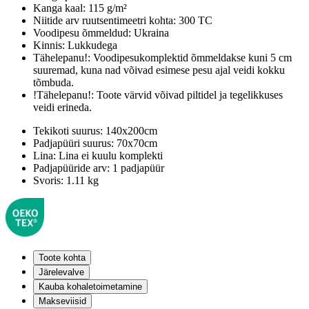
Kanga kaal:
115 g/m²
Niitide arv ruutsentimeetri kohta:
300 TC
Voodipesu õmmeldud:
Ukraina
Kinnis:
Lukkudega
Tähelepanu!:
Voodipesukomplektid õmmeldakse kuni 5 cm
suuremad, kuna nad võivad esimese pesu ajal veidi kokku
tõmbuda.
!Tähelepanu!:
Toote värvid võivad piltidel ja tegelikkuses
veidi erineda.
Tekikoti suurus:
140x200cm
Padjapüüri suurus:
70x70cm
Lina:
Lina ei kuulu komplekti
Padjapüüride arv:
1 padjapüür
Svoris:
1.11 kg
Toote kohta
Järelevalve
Kauba kohaletoimetamine
Makseviisid