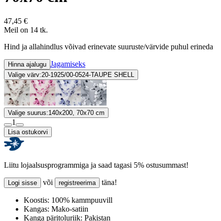
47,45 €
Meil on 14 tk.
Hind ja allahindlus võivad erinevate suuruste/värvide puhul erineda
Jagamiseks
Hinna ajalugu
Valige värv:
20-1925/00-0524-TAUPE SHELL
Valige suurus:
140x200, 70x70 cm
1
Lisa ostukorvi
Liitu lojaalsusprogrammiga ja saad tagasi 5% ostusummast!
või
täna!
Logi sisse
registreerima
Koostis:
100% kammpuuvill
Kangas:
Mako-satiin
Kanga päritoluriik:
Pakistan