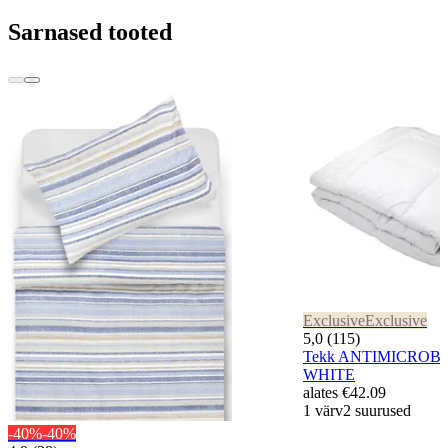
Sarnased tooted
Exclusive
Exclusive
5,0 (115)
Tekk ANTIMICROBI
WHITE
alates
€42.09
1 värv
2 suurused
-40%
-40%