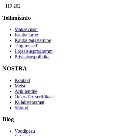
+119 262
Tellimisinfo
Makseviisid
Kauba tarne
Kauba tagastamine
Tingimused
Lojaalsusprogramm
Privaatsuspoliitika
NOSTRA
Kontakt
Meist
Ärikliendile
Oeko-Tex sertifikaat
Külalisteraamat
Sõbrad
Blog
Voodipesu