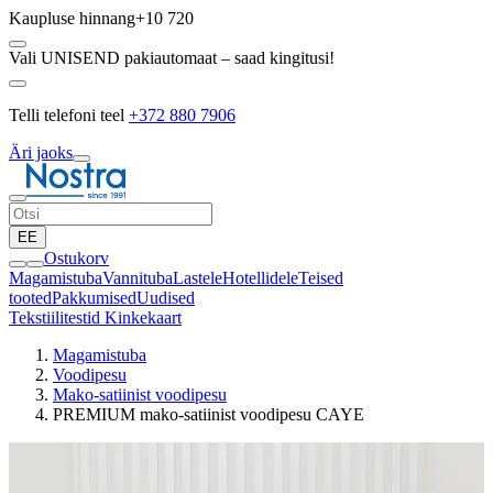
Kaupluse hinnang
+10 720
Vali UNISEND pakiautomaat – saad kingitusi!
Telli telefoni teel
+372 880 7906
Äri jaoks
EE
Ostukorv
Magamistuba
Vannituba
Lastele
Hotellidele
Teised
tooted
Pakkumised
Uudised
Tekstiilitestid
Kinkekaart
Magamistuba
Voodipesu
Mako-satiinist voodipesu
PREMIUM mako-satiinist voodipesu CAYE