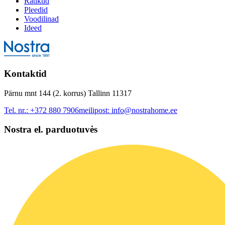
Rätikud
Pleedid
Voodilinad
Ideed
Kontaktid
Pärnu mnt 144 (2. korrus) Tallinn 11317
Tel. nr.:
+372 880 7906
meilipost:
info@nostrahome.ee
Nostra el. parduotuvės