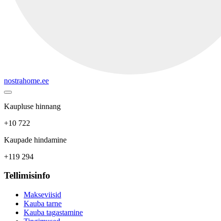
nostrahome.ee
Kaupluse hinnang
+10 722
Kaupade hindamine
+119 294
Tellimisinfo
Makseviisid
Kauba tarne
Kauba tagastamine