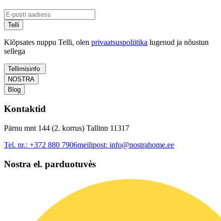
Telli
Klõpsates nuppu Telli, olen
privaatsuspoliitika
lugenud ja nõustun
sellega
Tellimisinfo
NOSTRA
Blog
Kontaktid
Pärnu mnt 144 (2. korrus) Tallinn 11317
Tel. nr.:
+372 880 7906
meilipost:
info@nostrahome.ee
Nostra el. parduotuvės