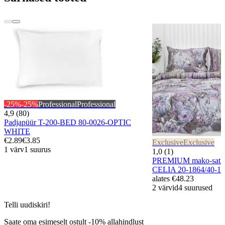
-25%
-25%
Professional
Professional
4,9 (80)
Padjapüür T-200-BED 80-0026-OPTIC
WHITE
€2.89
€3.85
Exclusive
Exclusive
1 värv
1 suurus
1,0 (1)
PREMIUM mako-satiin
CELIA 20-1864/40-1
alates
€48.23
2 värvid
4 suurused
Telli uudiskiri!
Saate oma esimeselt ostult -10% allahindlust