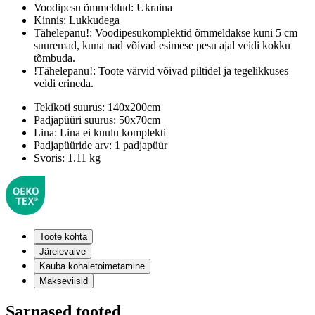
Voodipesu õmmeldud:
Ukraina
Kinnis:
Lukkudega
Tähelepanu!:
Voodipesukomplektid õmmeldakse kuni 5 cm
suuremad, kuna nad võivad esimese pesu ajal veidi kokku
tõmbuda.
!Tähelepanu!:
Toote värvid võivad piltidel ja tegelikkuses
veidi erineda.
Tekikoti suurus:
140x200cm
Padjapüüri suurus:
50x70cm
Lina:
Lina ei kuulu komplekti
Padjapüüride arv:
1 padjapüür
Svoris:
1.11 kg
Toote kohta
Järelevalve
Kauba kohaletoimetamine
Makseviisid
Sarnased tooted