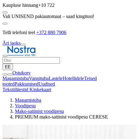
Kaupluse hinnang
+10 722
Vali UNISEND pakiautomaat – saad kingitusi!
Telli telefoni teel
+372 880 7906
Äri jaoks
EE
Ostukorv
Magamistuba
Vannituba
Lastele
Hotellidele
Teised
tooted
Pakkumised
Uudised
Tekstiilitestid
Kinkekaart
Magamistuba
Voodipesu
Mako-satiinist voodipesu
PREMIUM mako-satiinist voodipesu CERESE