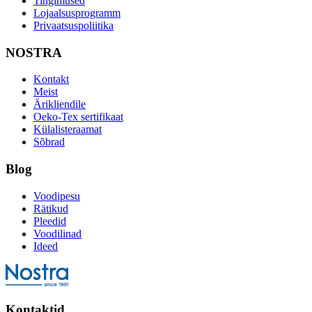
Tingimused
Lojaalsusprogramm
Privaatsuspoliitika
NOSTRA
Kontakt
Meist
Ärikliendile
Oeko-Tex sertifikaat
Külalisteraamat
Sõbrad
Blog
Voodipesu
Rätikud
Pleedid
Voodilinad
Ideed
Kontaktid