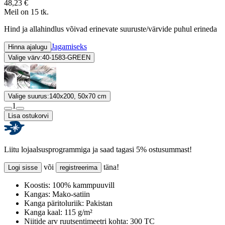
48,23 €
Meil on 15 tk.
Hind ja allahindlus võivad erinevate suuruste/värvide puhul erineda
Jagamiseks
Hinna ajalugu
Valige värv:
40-1583-GREEN
Valige suurus:
140x200, 50x70 cm
1
Lisa ostukorvi
Liitu lojaalsusprogrammiga ja saad tagasi 5% ostusummast!
või
täna!
Logi sisse
registreerima
Koostis:
100% kammpuuvill
Kangas:
Mako-satiin
Kanga päritoluriik:
Pakistan
Kanga kaal:
115 g/m²
Niitide arv ruutsentimeetri kohta:
300 TC