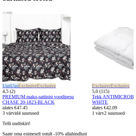
Uus
Uus
Exclusive
Exclusive
Exclusive
Exclusive
4,5 (2)
5,0 (115)
PREMIUM mako-satiinist voodipesu
Tekk ANTIMICROBI
CHASE 20-1823-BLACK
WHITE
alates
€47.45
alates
€42.09
3 värvid
4 suurused
1 värv
2 suurused
Telli uudiskiri!
Saate oma esimeselt ostult -10% allahindlust