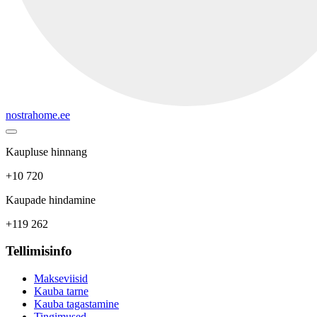
nostrahome.ee
Kaupluse hinnang
+10 720
Kaupade hindamine
+119 262
Tellimisinfo
Makseviisid
Kauba tarne
Kauba tagastamine
Tingimused