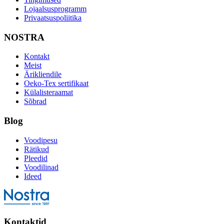
Lojaalsusprogramm
Privaatsuspoliitika
NOSTRA
Kontakt
Meist
Ärikliendile
Oeko-Tex sertifikaat
Külalisteraamat
Sõbrad
Blog
Voodipesu
Rätikud
Pleedid
Voodilinad
Ideed
Kontaktid