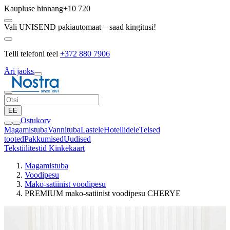
Kaupluse hinnang
+10 720
Vali UNISEND pakiautomaat – saad kingitusi!
Telli telefoni teel
+372 880 7906
Äri jaoks
EE
Ostukorv
Magamistuba
Vannituba
Lastele
Hotellidele
Teised
tooted
Pakkumised
Uudised
Tekstiilitestid
Kinkekaart
Magamistuba
Voodipesu
Mako-satiinist voodipesu
PREMIUM mako-satiinist voodipesu CHERYE