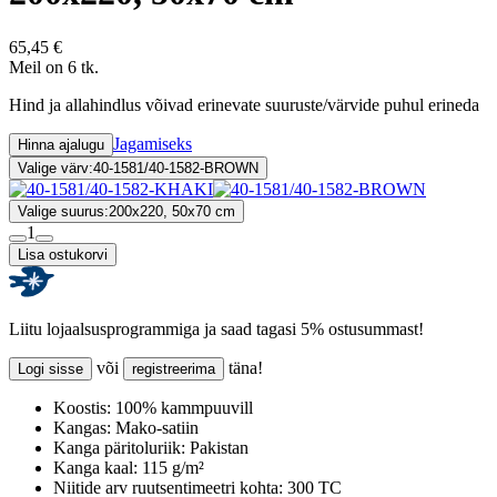
65,45 €
Meil on 6 tk.
Hind ja allahindlus võivad erinevate suuruste/värvide puhul erineda
Jagamiseks
Hinna ajalugu
Valige värv:
40-1581/40-1582-BROWN
Valige suurus:
200x220, 50x70 cm
1
Lisa ostukorvi
Liitu lojaalsusprogrammiga ja saad tagasi 5% ostusummast!
või
täna!
Logi sisse
registreerima
Koostis:
100% kammpuuvill
Kangas:
Mako-satiin
Kanga päritoluriik:
Pakistan
Kanga kaal:
115 g/m²
Niitide arv ruutsentimeetri kohta:
300 TC