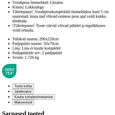
Voodipesu õmmeldud:
Ukraina
Kinnis:
Lukkudega
Tähelepanu!:
Voodipesukomplektid õmmeldakse kuni 5 cm
suuremad, kuna nad võivad esimese pesu ajal veidi kokku
tõmbuda.
!Tähelepanu!:
Toote värvid võivad piltidel ja tegelikkuses
veidi erineda.
Tekikoti suurus:
200x220cm
Padjapüüri suurus:
50x70cm
Lina:
Lina ei kuulu komplekti
Padjapüüride arv:
2 padjapüüri
Svoris:
1.726 kg
Toote kohta
Järelevalve
Kauba kohaletoimetamine
Makseviisid
Sarnased tooted