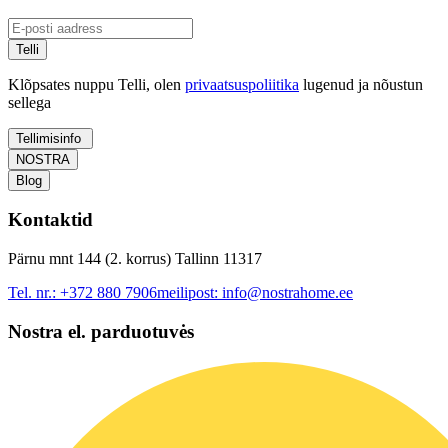
Telli
Klõpsates nuppu Telli, olen
privaatsuspoliitika
lugenud ja nõustun
sellega
Tellimisinfo
NOSTRA
Blog
Kontaktid
Pärnu mnt 144 (2. korrus) Tallinn 11317
Tel. nr.:
+372 880 7906
meilipost:
info@nostrahome.ee
Nostra el. parduotuvės