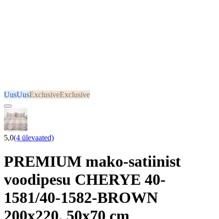
Uus
Uus
Exclusive
Exclusive
5,0
(4 ülevaated)
PREMIUM mako-satiinist
voodipesu CHERYE 40-
1581/40-1582-BROWN
200x220, 50x70 cm