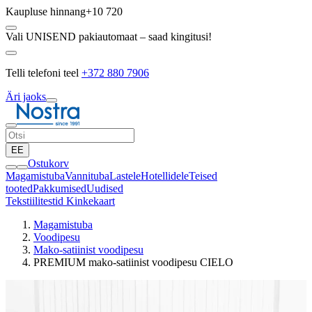
Kaupluse hinnang
+10 720
Vali UNISEND pakiautomaat – saad kingitusi!
Telli telefoni teel
+372 880 7906
Äri jaoks
EE
Ostukorv
Magamistuba
Vannituba
Lastele
Hotellidele
Teised
tooted
Pakkumised
Uudised
Tekstiilitestid
Kinkekaart
Magamistuba
Voodipesu
Mako-satiinist voodipesu
PREMIUM mako-satiinist voodipesu CIELO