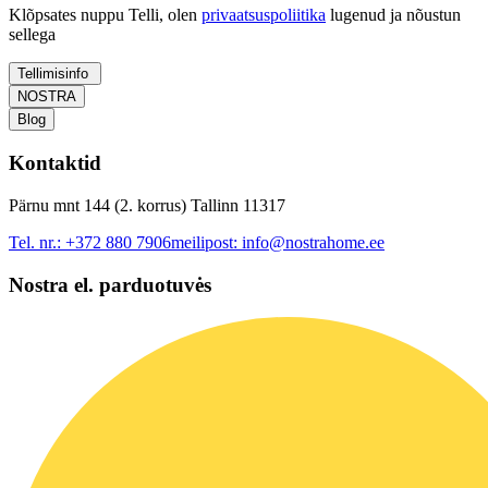
Klõpsates nuppu Telli, olen
privaatsuspoliitika
lugenud ja nõustun
sellega
Tellimisinfo
NOSTRA
Blog
Kontaktid
Pärnu mnt 144 (2. korrus) Tallinn 11317
Tel. nr.:
+372 880 7906
meilipost:
info@nostrahome.ee
Nostra el. parduotuvės