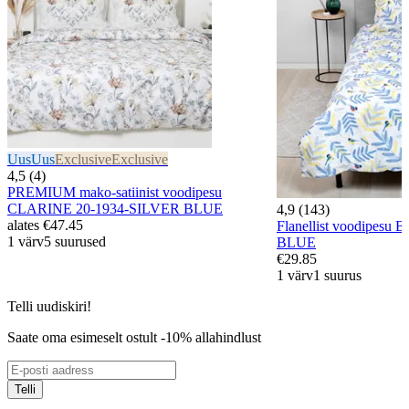
Uus
Uus
Exclusive
Exclusive
4,5 (4)
PREMIUM mako-satiinist voodipesu
CLARINE 20-1934-SILVER BLUE
4,9 (143)
alates
€47.45
Flanellist voodipesu
1 värv
5 suurused
BLUE
€29.85
1 värv
1 suurus
Telli uudiskiri!
Saate oma esimeselt ostult -10% allahindlust
Telli