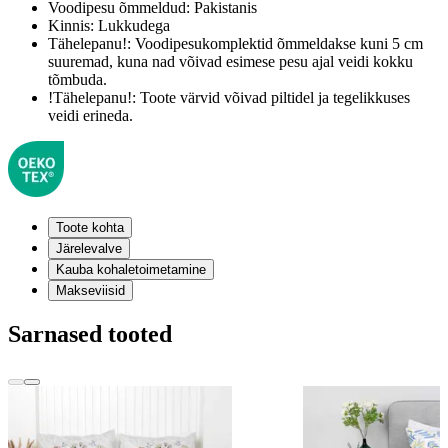
Voodipesu õmmeldud:
Pakistanis
Kinnis:
Lukkudega
Tähelepanu!:
Voodipesukomplektid õmmeldakse kuni 5 cm
suuremad, kuna nad võivad esimese pesu ajal veidi kokku
tõmbuda.
!Tähelepanu!:
Toote värvid võivad piltidel ja tegelikkuses
veidi erineda.
Toote kohta
Järelevalve
Kauba kohaletoimetamine
Makseviisid
Sarnased tooted