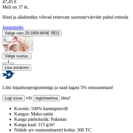
47,45 €
Meil on 37 tk.
Hind ja allahindlus võivad erinevate suuruste/värvide puhul erineda
Jagamiseks
Valige värv:
20-1858-WINE RED
Valige suurus:
1
Lisa ostukorvi
Liitu lojaalsusprogrammiga ja saad tagasi 5% ostusummast!
või
täna!
Logi sisse
registreerima
Koostis:
100% kammpuuvill
Kangas:
Mako-satiin
Kanga päritoluriik:
Pakistan
Kanga kaal:
115 g/m²
Niitide arv ruutsentimeetri kohta:
300 TC