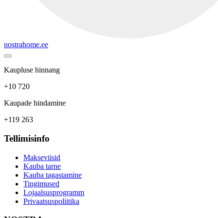
nostrahome.ee
Kaupluse hinnang
+10 720
Kaupade hindamine
+119 263
Tellimisinfo
Makseviisid
Kauba tarne
Kauba tagastamine
Tingimused
Lojaalsusprogramm
Privaatsuspoliitika