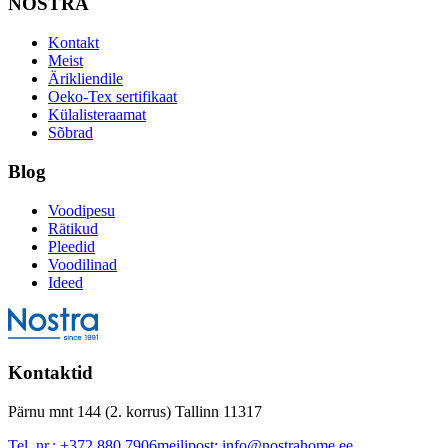
NOSTRA
Kontakt
Meist
Ärikliendile
Oeko-Tex sertifikaat
Külalisteraamat
Sõbrad
Blog
Voodipesu
Rätikud
Pleedid
Voodilinad
Ideed
Kontaktid
Pärnu mnt 144 (2. korrus) Tallinn 11317
Tel. nr.:
+372 880 7906
meilipost:
info@nostrahome.ee