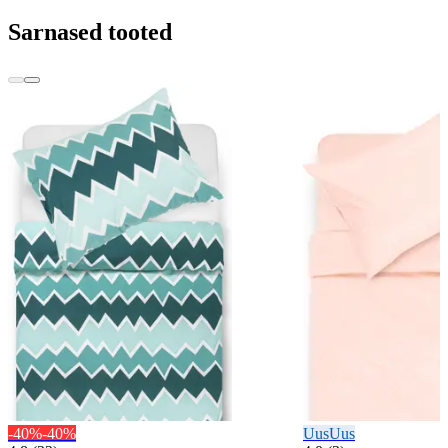
Sarnased tooted
-40%
-40%
Uus
Uus