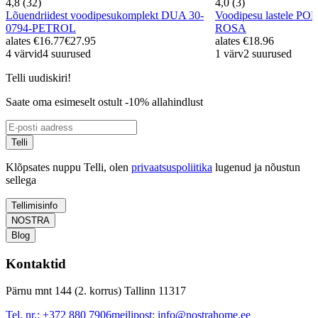
4,8 (32)
4,0 (3)
Lõuendriidest voodipesukomplekt DUA 30-
Voodipesu lastele P
0794-PETROL
ROSA
alates
€16.77
€27.95
alates
€18.96
4 värvid
4 suurused
1 värv
2 suurused
Telli uudiskiri!
Saate oma esimeselt ostult -10% allahindlust
Telli
Klõpsates nuppu Telli, olen
privaatsuspoliitika
lugenud ja nõustun
sellega
Tellimisinfo
NOSTRA
Blog
Kontaktid
Pärnu mnt 144 (2. korrus) Tallinn 11317
Tel. nr.:
+372 880 7906
meilipost:
info@nostrahome.ee