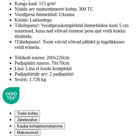
Kanga kaal:
115 g/m²
Niitide arv ruutsentimeetri kohta:
300 TC
Voodipesu õmmeldud:
Ukraina
Kinnis:
Lukkudega
Tähelepanu!:
Voodipesukomplektid õmmeldakse kuni 5 cm
suuremad, kuna nad võivad esimese pesu ajal veidi kokku
tõmbuda.
!Tähelepanu!:
Toote värvid võivad piltidel ja tegelikkuses
veidi erineda.
Tekikoti suurus:
200x220cm
Padjapüüri suurus:
70x70cm
Lina:
Lina ei kuulu komplekti
Padjapüüride arv:
2 padjapüüri
Svoris:
1.726 kg
Toote kohta
Järelevalve
Kauba kohaletoimetamine
Makseviisid