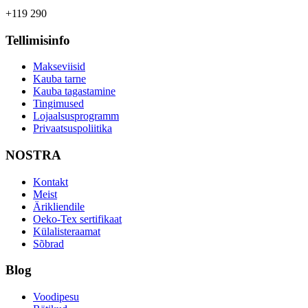
+119 290
Tellimisinfo
Makseviisid
Kauba tarne
Kauba tagastamine
Tingimused
Lojaalsusprogramm
Privaatsuspoliitika
NOSTRA
Kontakt
Meist
Ärikliendile
Oeko-Tex sertifikaat
Külalisteraamat
Sõbrad
Blog
Voodipesu