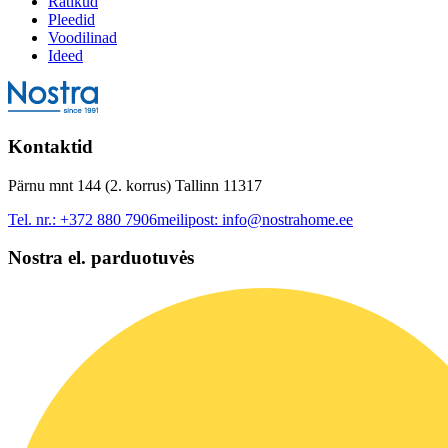
Rätikud
Pleedid
Voodilinad
Ideed
Kontaktid
Pärnu mnt 144 (2. korrus) Tallinn 11317
Tel. nr.:
+372 880 7906
meilipost:
info@nostrahome.ee
Nostra el. parduotuvės