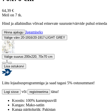
64,39 €
Meil on 7 tk.
Hind ja allahindlus võivad erinevate suuruste/värvide puhul erineda
Jagamiseks
Hinna ajalugu
Valige värv:
20-1916/20-1917-LIGHT GREY
Valige suurus:
200x220, 70x70 cm
1
Lisa ostukorvi
Liitu lojaalsusprogrammiga ja saad tagasi 5% ostusummast!
või
täna!
Logi sisse
registreerima
Koostis:
100% kammpuuvill
Kangas:
Mako-satiin
Kanga päritoluriik:
Pakistan