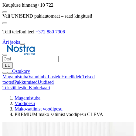
Kaupluse hinnang
+10 722
Vali UNISEND pakiautomaat – saad kingitusi!
Telli telefoni teel
+372 880 7906
Äri jaoks
EE
Ostukorv
Magamistuba
Vannituba
Lastele
Hotellidele
Teised
tooted
Pakkumised
Uudised
Tekstiilitestid
Kinkekaart
Magamistuba
Voodipesu
Mako-satiinist voodipesu
PREMIUM mako-satiinist voodipesu CLEVA