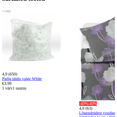
4,9 (650)
Padja täidis valge White
€3.99
1 värv
1 suurus
-40%
-40%
4,9 (63)
Lõuendriidest voodip