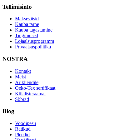
Tellimisinfo
Makseviisid
Kauba tarne
Kauba tagastamine
Tingimused
Lojaalsusprogramm
Privaatsuspoliitika
NOSTRA
Kontakt
Meist
Ärikliendile
Oeko-Tex sertifikaat
Külalisteraamat
Sõbrad
Blog
Voodipesu
Rätikud
Pleedid