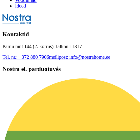
Voodilinad
Ideed
Kontaktid
Pärnu mnt 144 (2. korrus) Tallinn 11317
Tel. nr.:
+372 880 7906
meilipost:
info@nostrahome.ee
Nostra el. parduotuvės