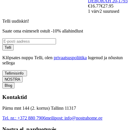
DEBORAH 20-1793
€16.77
€27.95
1 värv
2 suurused
Telli uudiskiri!
Saate oma esimeselt ostult -10% allahindlust
Telli
Klõpsates nuppu Telli, olen
privaatsuspoliitika
lugenud ja nõustun
sellega
Tellimisinfo
NOSTRA
Blog
Kontaktid
Pärnu mnt 144 (2. korrus) Tallinn 11317
Tel. nr.:
+372 880 7906
meilipost:
info@nostrahome.ee
Nostra el. parduotuvės