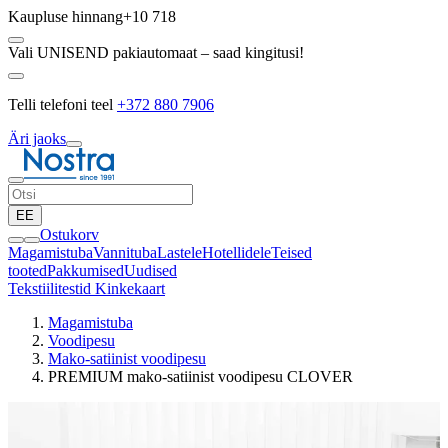
Kaupluse hinnang
+10 718
Vali UNISEND pakiautomaat – saad kingitusi!
Telli telefoni teel
+372 880 7906
Äri jaoks
EE
Ostukorv
Magamistuba
Vannituba
Lastele
Hotellidele
Teised
tooted
Pakkumised
Uudised
Tekstiilitestid
Kinkekaart
Magamistuba
Voodipesu
Mako-satiinist voodipesu
PREMIUM mako-satiinist voodipesu CLOVER