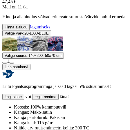
47,45 €
Meil on 11 tk.
Hind ja allahindlus võivad erinevate suuruste/värvide puhul erineda
Jagamiseks
Hinna ajalugu
Valige värv:
20-1830-BLUE
Valige suurus:
140x200, 50x70 cm
1
Lisa ostukorvi
Liitu lojaalsusprogrammiga ja saad tagasi 5% ostusummast!
või
täna!
Logi sisse
registreerima
Koostis:
100% kammpuuvill
Kangas:
Mako-satiin
Kanga päritoluriik:
Pakistan
Kanga kaal:
115 g/m²
Niitide arv ruutsentimeetri kohta:
300 TC