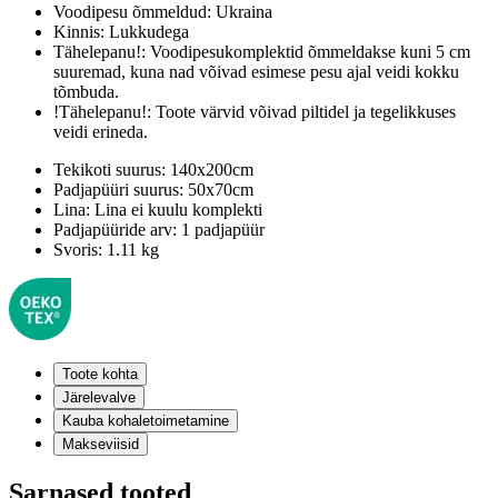
Voodipesu õmmeldud:
Ukraina
Kinnis:
Lukkudega
Tähelepanu!:
Voodipesukomplektid õmmeldakse kuni 5 cm
suuremad, kuna nad võivad esimese pesu ajal veidi kokku
tõmbuda.
!Tähelepanu!:
Toote värvid võivad piltidel ja tegelikkuses
veidi erineda.
Tekikoti suurus:
140x200cm
Padjapüüri suurus:
50x70cm
Lina:
Lina ei kuulu komplekti
Padjapüüride arv:
1 padjapüür
Svoris:
1.11 kg
Toote kohta
Järelevalve
Kauba kohaletoimetamine
Makseviisid
Sarnased tooted