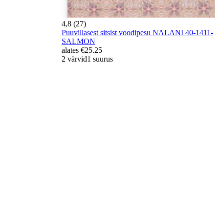
4,8 (27)
Puuvillasest sitsist voodipesu NALANI 40-1411-
SALMON
alates
€25.25
2 värvid
1 suurus