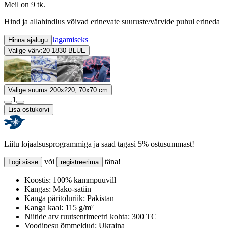
Meil on 9 tk.
Hind ja allahindlus võivad erinevate suuruste/värvide puhul erineda
Jagamiseks
Hinna ajalugu
Valige värv:
20-1830-BLUE
Valige suurus:
200x220, 70x70 cm
1
Lisa ostukorvi
Liitu lojaalsusprogrammiga ja saad tagasi 5% ostusummast!
või
täna!
Logi sisse
registreerima
Koostis:
100% kammpuuvill
Kangas:
Mako-satiin
Kanga päritoluriik:
Pakistan
Kanga kaal:
115 g/m²
Niitide arv ruutsentimeetri kohta:
300 TC
Voodipesu õmmeldud:
Ukraina