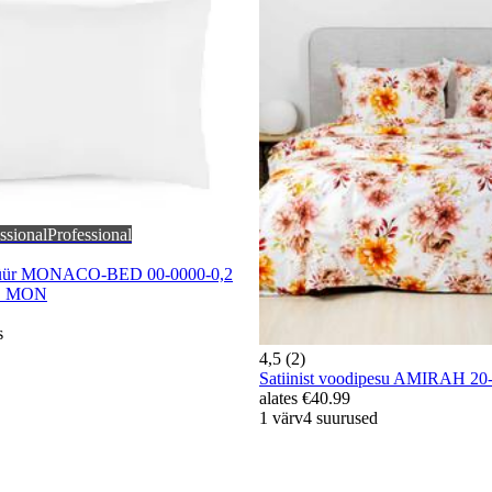
ssional
Professional
japüür MONACO-BED 00-0000-0,2
E MON
s
4,5 (2)
Satiinist voodipesu AMIRAH 
alates
€40.99
1 värv
4 suurused