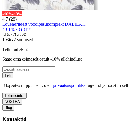
-40%
-40%
4,7 (28)
Lõuendriidest voodipesukomplekt DALILAH
40-1467-GREY
€16.77
€27.95
1 värv
2 suurused
Telli uudiskiri!
Saate oma esimeselt ostult -10% allahindlust
Telli
Klõpsates nuppu Telli, olen
privaatsuspoliitika
lugenud ja nõustun sel
Tellimisinfo
NOSTRA
Blog
Kontaktid