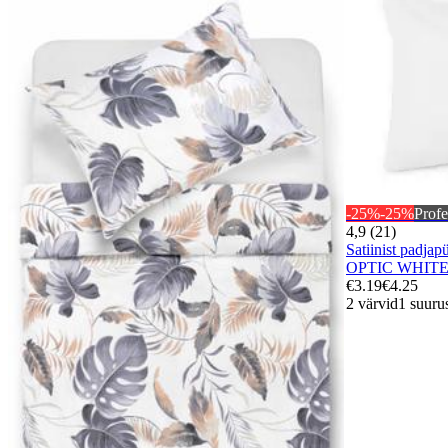
-25%
-25%
Profe
4,9 (21)
Satiinist pad
OPTIC WHIT
€3.19
€4.25
2 värvid
1 suuru