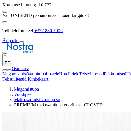
Kaupluse hinnang
+10 722
Vali UNISEND pakiautomaat – saad kingitusi!
Telli telefoni teel
+372 880 7906
Äri jaoks
EE
Ostukorv
Magamistuba
Vannituba
Lastele
Hotellidele
Teised tooted
Pakkumised
Uu
Tekstiilitestid
Kinkekaart
Magamistuba
Voodipesu
Mako-satiinist voodipesu
PREMIUM mako-satiinist voodipesu CLOVER