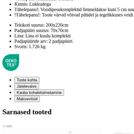
Kinnis:
Lukkudega
Tähelepanu!:
Voodipesukomplektid õmmeldakse kuni 5 cm suur
!Tähelepanu!:
Toote värvid võivad piltidel ja tegelikkuses veidi
Tekikoti suurus:
200x220cm
Padjapüüri suurus:
70x70cm
Lina:
Lina ei kuulu komplekti
Padjapüüride arv:
2 padjapüüri
Svoris:
1.726 kg
Toote kohta
Järelevalve
Kauba kohaletoimetamine
Makseviisid
Sarnased tooted