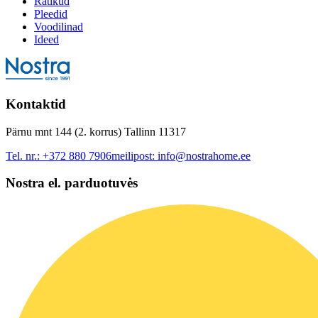
Rätikud
Pleedid
Voodilinad
Ideed
Kontaktid
Pärnu mnt 144 (2. korrus) Tallinn 11317
Tel. nr.:
+372 880 7906
meilipost:
info@nostrahome.ee
Nostra el. parduotuvės