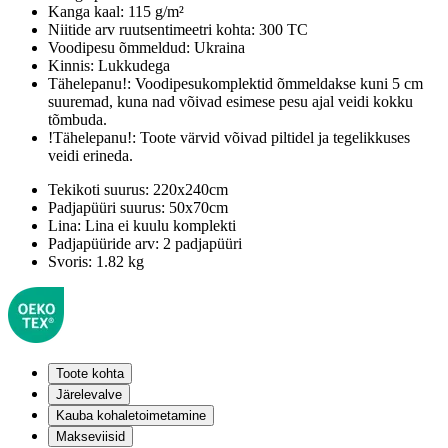
Kanga kaal:
115 g/m²
Niitide arv ruutsentimeetri kohta:
300 TC
Voodipesu õmmeldud:
Ukraina
Kinnis:
Lukkudega
Tähelepanu!:
Voodipesukomplektid õmmeldakse kuni 5 cm
suuremad, kuna nad võivad esimese pesu ajal veidi kokku
tõmbuda.
!Tähelepanu!:
Toote värvid võivad piltidel ja tegelikkuses
veidi erineda.
Tekikoti suurus:
220x240cm
Padjapüüri suurus:
50x70cm
Lina:
Lina ei kuulu komplekti
Padjapüüride arv:
2 padjapüüri
Svoris:
1.82 kg
Toote kohta
Järelevalve
Kauba kohaletoimetamine
Makseviisid