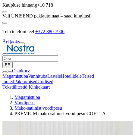
Kaupluse hinnang
+10 718
Vali UNISEND pakiautomaat – saad kingitusi!
Telli telefoni teel
+372 880 7906
Äri jaoks
EE
Ostukorv
Magamistuba
Vannituba
Lastele
Hotellidele
Teised
tooted
Pakkumised
Uudised
Tekstiilitestid
Kinkekaart
Magamistuba
Voodipesu
Mako-satiinist voodipesu
PREMIUM mako-satiinist voodipesu COETTA