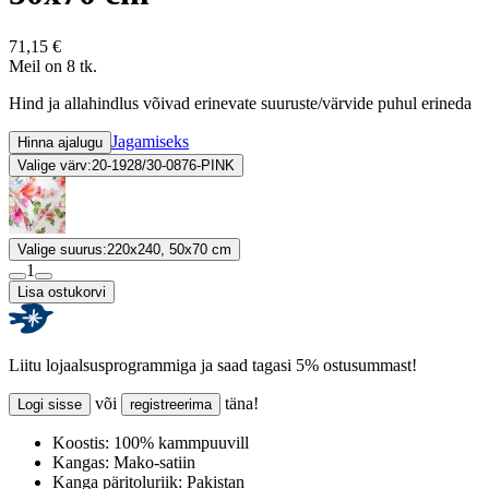
71,15 €
Meil on 8 tk.
Hind ja allahindlus võivad erinevate suuruste/värvide puhul erineda
Jagamiseks
Hinna ajalugu
Valige värv:
20-1928/30-0876-PINK
Valige suurus:
220x240, 50x70 cm
1
Lisa ostukorvi
Liitu lojaalsusprogrammiga ja saad tagasi 5% ostusummast!
või
täna!
Logi sisse
registreerima
Koostis:
100% kammpuuvill
Kangas:
Mako-satiin
Kanga päritoluriik:
Pakistan