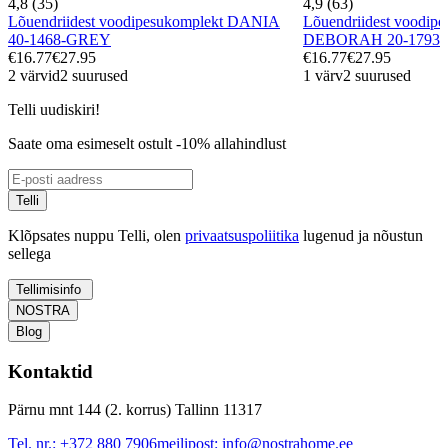
4,8 (35)
4,9 (63)
Lõuendriidest voodipesukomplekt DANIA
Lõuendriidest voodip
40-1468-GREY
DEBORAH 20-1793
€16.77
€27.95
€16.77
€27.95
2 värvid
2 suurused
1 värv
2 suurused
Telli uudiskiri!
Saate oma esimeselt ostult -10% allahindlust
Telli
Klõpsates nuppu Telli, olen
privaatsuspoliitika
lugenud ja nõustun
sellega
Tellimisinfo
NOSTRA
Blog
Kontaktid
Pärnu mnt 144 (2. korrus) Tallinn 11317
Tel. nr.:
+372 880 7906
meilipost:
info@nostrahome.ee