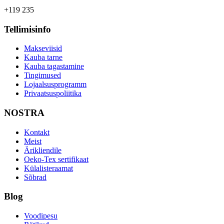
+119 235
Tellimisinfo
Makseviisid
Kauba tarne
Kauba tagastamine
Tingimused
Lojaalsusprogramm
Privaatsuspoliitika
NOSTRA
Kontakt
Meist
Ärikliendile
Oeko-Tex sertifikaat
Külalisteraamat
Sõbrad
Blog
Voodipesu