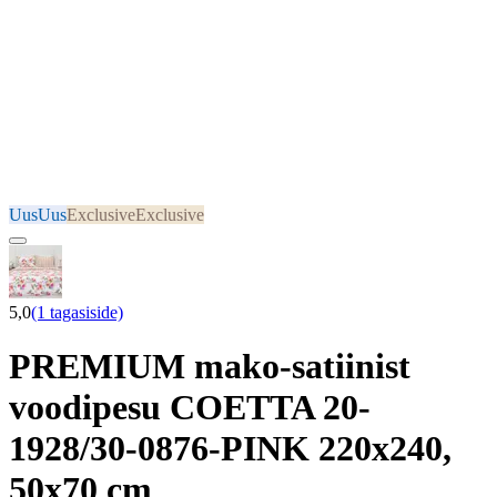
Uus
Uus
Exclusive
Exclusive
5,0
(1 tagasiside)
PREMIUM mako-satiinist
voodipesu COETTA 20-
1928/30-0876-PINK 220x240,
50x70 cm