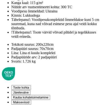
Kanga kaal:
115 g/m²
Niitide arv ruutsentimeetri kohta:
300 TC
Voodipesu õmmeldud:
Ukraina
Kinnis:
Lukkudega
Tähelepanu!:
Voodipesukomplektid õmmeldakse kuni 5 cm
suuremad, kuna nad võivad esimese pesu ajal veidi kokku
tõmbuda.
!Tähelepanu!:
Toote värvid võivad piltidel ja tegelikkuses
veidi erineda.
Tekikoti suurus:
200x220cm
Padjapüüri suurus:
70x70cm
Lina:
Lina ei kuulu komplekti
Padjapüüride arv:
2 padjapüüri
Svoris:
1.726 kg
Toote kohta
Järelevalve
Kauba kohaletoimetamine
Makseviisid