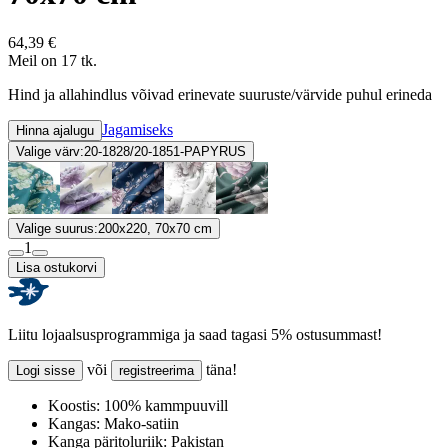
64,39 €
Meil on 17 tk.
Hind ja allahindlus võivad erinevate suuruste/värvide puhul erineda
Jagamiseks
Hinna ajalugu
Valige värv:
20-1828/20-1851-PAPYRUS
Valige suurus:
200x220, 70x70 cm
1
Lisa ostukorvi
Liitu lojaalsusprogrammiga ja saad tagasi 5% ostusummast!
või
täna!
Logi sisse
registreerima
Koostis:
100% kammpuuvill
Kangas:
Mako-satiin
Kanga päritoluriik:
Pakistan