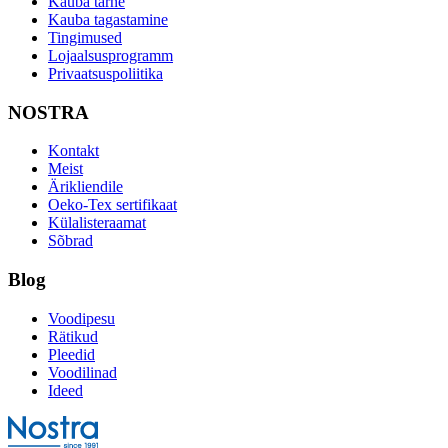
Kauba tarne
Kauba tagastamine
Tingimused
Lojaalsusprogramm
Privaatsuspoliitika
NOSTRA
Kontakt
Meist
Ärikliendile
Oeko-Tex sertifikaat
Külalisteraamat
Sõbrad
Blog
Voodipesu
Rätikud
Pleedid
Voodilinad
Ideed