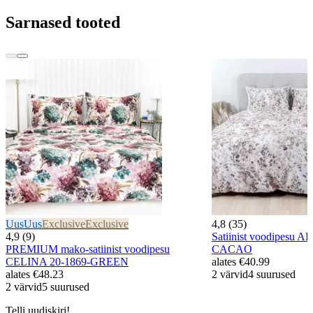
Sarnased tooted
Uus
Uus
Exclusive
Exclusive
4,8 (35)
4,9 (9)
Satiinist voodipesu
PREMIUM mako-satiinist voodipesu
CACAO
CELINA 20-1869-GREEN
alates
€40.99
alates
€48.23
2 värvid
4 suurused
2 värvid
5 suurused
Telli uudiskiri!