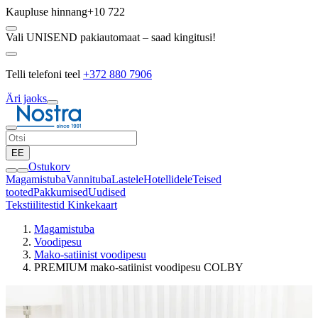
Kaupluse hinnang
+10 722
Vali UNISEND pakiautomaat – saad kingitusi!
Telli telefoni teel
+372 880 7906
Äri jaoks
EE
Ostukorv
Magamistuba
Vannituba
Lastele
Hotellidele
Teised
tooted
Pakkumised
Uudised
Tekstiilitestid
Kinkekaart
Magamistuba
Voodipesu
Mako-satiinist voodipesu
PREMIUM mako-satiinist voodipesu COLBY