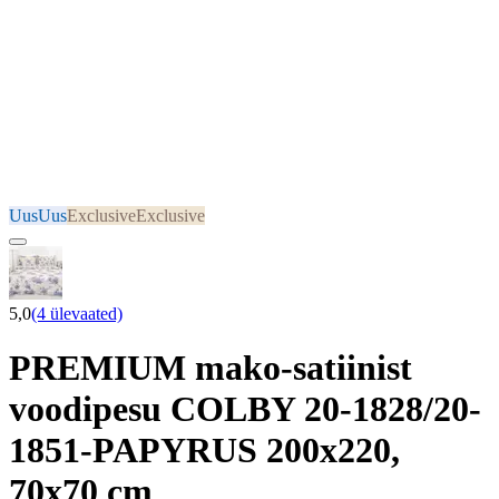
Uus
Uus
Exclusive
Exclusive
5,0
(4 ülevaated)
PREMIUM mako-satiinist
voodipesu COLBY 20-1828/20-
1851-PAPYRUS 200x220,
70x70 cm