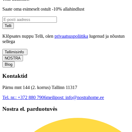
Saate oma esimeselt ostult -10% allahindlust
Telli
Klõpsates nuppu Telli, olen
privaatsuspoliitika
lugenud ja nõustun
sellega
Tellimisinfo
NOSTRA
Blog
Kontaktid
Pärnu mnt 144 (2. korrus) Tallinn 11317
Tel. nr.:
+372 880 7906
meilipost:
info@nostrahome.ee
Nostra el. parduotuvės