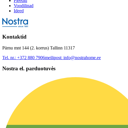
Pleedid
Voodilinad
Ideed
Kontaktid
Pärnu mnt 144 (2. korrus) Tallinn 11317
Tel. nr.:
+372 880 7906
meilipost:
info@nostrahome.ee
Nostra el. parduotuvės