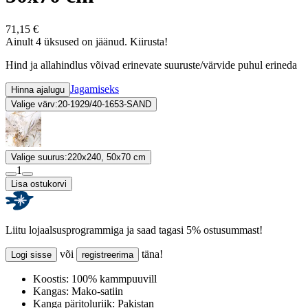
71,15 €
Ainult 4 üksused on jäänud. Kiirusta!
Hind ja allahindlus võivad erinevate suuruste/värvide puhul erineda
Jagamiseks
Hinna ajalugu
Valige värv:
20-1929/40-1653-SAND
Valige suurus:
220x240, 50x70 cm
1
Lisa ostukorvi
Liitu lojaalsusprogrammiga ja saad tagasi 5% ostusummast!
või
täna!
Logi sisse
registreerima
Koostis:
100% kammpuuvill
Kangas:
Mako-satiin
Kanga päritoluriik:
Pakistan