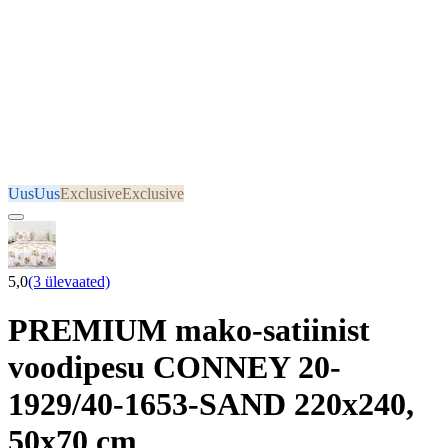
Uus
Uus
Exclusive
Exclusive
5,0
(3 ülevaated)
PREMIUM mako-satiinist
voodipesu CONNEY 20-
1929/40-1653-SAND 220x240,
50x70 cm