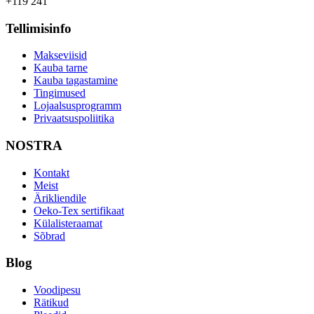
+119 241
Tellimisinfo
Makseviisid
Kauba tarne
Kauba tagastamine
Tingimused
Lojaalsusprogramm
Privaatsuspoliitika
NOSTRA
Kontakt
Meist
Ärikliendile
Oeko-Tex sertifikaat
Külalisteraamat
Sõbrad
Blog
Voodipesu
Rätikud