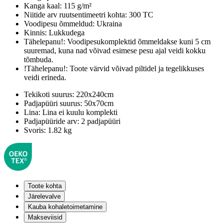
Kanga kaal:
115 g/m²
Niitide arv ruutsentimeetri kohta:
300 TC
Voodipesu õmmeldud:
Ukraina
Kinnis:
Lukkudega
Tähelepanu!:
Voodipesukomplektid õmmeldakse kuni 5 cm
suuremad, kuna nad võivad esimese pesu ajal veidi kokku
tõmbuda.
!Tähelepanu!:
Toote värvid võivad piltidel ja tegelikkuses
veidi erineda.
Tekikoti suurus:
220x240cm
Padjapüüri suurus:
50x70cm
Lina:
Lina ei kuulu komplekti
Padjapüüride arv:
2 padjapüüri
Svoris:
1.82 kg
Toote kohta
Järelevalve
Kauba kohaletoimetamine
Makseviisid