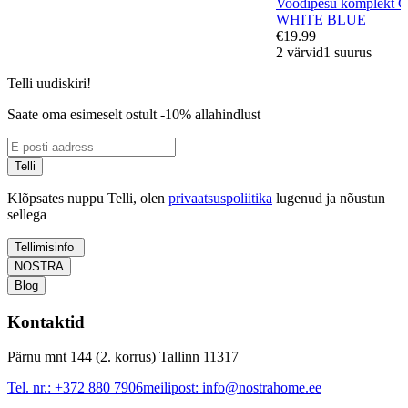
Voodipesu komplekt
WHITE BLUE
€19.99
2 värvid
1 suurus
Telli uudiskiri!
Saate oma esimeselt ostult -10% allahindlust
Telli
Klõpsates nuppu Telli, olen
privaatsuspoliitika
lugenud ja nõustun
sellega
Tellimisinfo
NOSTRA
Blog
Kontaktid
Pärnu mnt 144 (2. korrus) Tallinn 11317
Tel. nr.:
+372 880 7906
meilipost:
info@nostrahome.ee