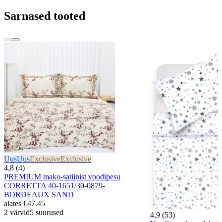
Sarnased tooted
Uus
Uus
Exclusive
Exclusive
4,8 (4)
PREMIUM mako-satiinist voodipesu
CORRETTA 40-1651/30-0879-
BORDEAUX SAND
alates
€47.45
2 värvid
5 suurused
4,9 (53)