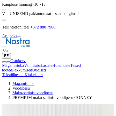
Kaupluse hinnang
+10 718
Vali UNISEND pakiautomaat – saad kingitusi!
Telli telefoni teel
+372 880 7906
Äri jaoks
EE
Ostukorv
Magamistuba
Vannituba
Lastele
Hotellidele
Teised
tooted
Pakkumised
Uudised
Tekstiilitestid
Kinkekaart
Magamistuba
Voodipesu
Mako-satiinist voodipesu
PREMIUM mako-satiinist voodipesu CONNEY