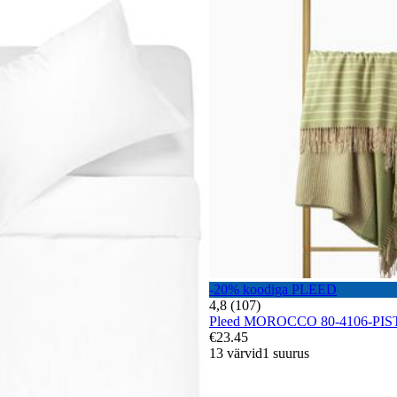
-20% koodiga PLEED
4,8 (107)
Pleed MOROCCO 80-4106-PI
€23.45
13 värvid
1 suurus