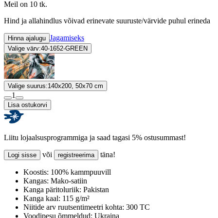
Meil on 10 tk.
Hind ja allahindlus võivad erinevate suuruste/värvide puhul erineda
Jagamiseks
Hinna ajalugu
Valige värv:
40-1652-GREEN
Valige suurus:
140x200, 50x70 cm
1
Lisa ostukorvi
Liitu lojaalsusprogrammiga ja saad tagasi 5% ostusummast!
või
täna!
Logi sisse
registreerima
Koostis:
100% kammpuuvill
Kangas:
Mako-satiin
Kanga päritoluriik:
Pakistan
Kanga kaal:
115 g/m²
Niitide arv ruutsentimeetri kohta:
300 TC
Voodipesu õmmeldud:
Ukraina