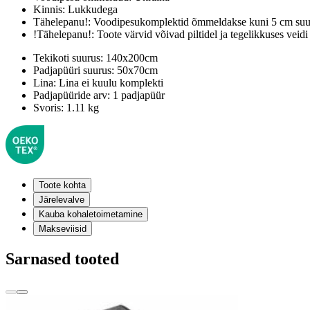
Kinnis:
Lukkudega
Tähelepanu!:
Voodipesukomplektid õmmeldakse kuni 5 cm suur
!Tähelepanu!:
Toote värvid võivad piltidel ja tegelikkuses veidi
Tekikoti suurus:
140x200cm
Padjapüüri suurus:
50x70cm
Lina:
Lina ei kuulu komplekti
Padjapüüride arv:
1 padjapüür
Svoris:
1.11 kg
Toote kohta
Järelevalve
Kauba kohaletoimetamine
Makseviisid
Sarnased tooted