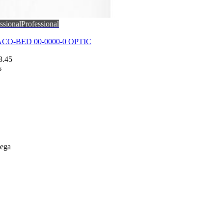
ssional
Professional
ACO-BED 00-0000-0 OPTIC
3.45
s
lega