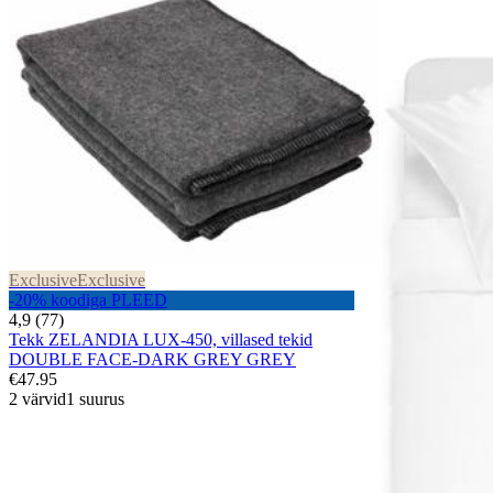
Exclusive
Exclusive
-20% koodiga PLEED
4,9 (77)
Tekk ZELANDIA LUX-450, villased tekid
DOUBLE FACE-DARK GREY GREY
€47.95
2 värvid
1 suurus