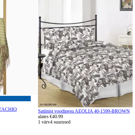
STACHIO
Satiinist voodipesu AEOLIA 40-1599-BROWN
alates
€40.99
1 värv
4 suurused