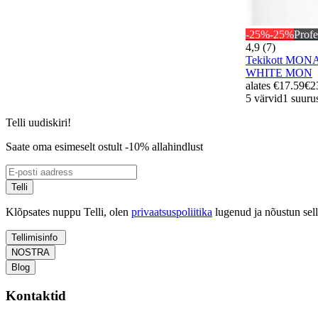
-25%
-25%
Profe
4,9 (7)
Tekikott MON
WHITE MON
alates
€17.59
€2
5 värvid
1 suuru
Telli uudiskiri!
Saate oma esimeselt ostult -10% allahindlust
Telli
Klõpsates nuppu Telli, olen
privaatsuspoliitika
lugenud ja nõustun sel
Tellimisinfo
NOSTRA
Blog
Kontaktid