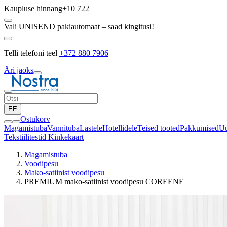
Kaupluse hinnang
+10 722
Vali UNISEND pakiautomaat – saad kingitusi!
Telli telefoni teel
+372 880 7906
Äri jaoks
EE
Ostukorv
Magamistuba
Vannituba
Lastele
Hotellidele
Teised tooted
Pakkumised
Uu
Tekstiilitestid
Kinkekaart
Magamistuba
Voodipesu
Mako-satiinist voodipesu
PREMIUM mako-satiinist voodipesu COREENE