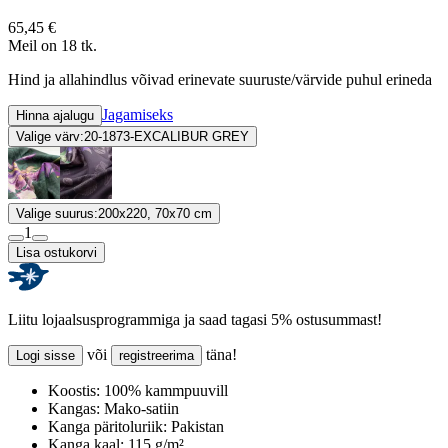
65,45 €
Meil on 18 tk.
Hind ja allahindlus võivad erinevate suuruste/värvide puhul erineda
Jagamiseks
Hinna ajalugu
Valige värv:
20-1873-EXCALIBUR GREY
Valige suurus:
200x220, 70x70 cm
1
Lisa ostukorvi
Liitu lojaalsusprogrammiga ja saad tagasi 5% ostusummast!
või
täna!
Logi sisse
registreerima
Koostis:
100% kammpuuvill
Kangas:
Mako-satiin
Kanga päritoluriik:
Pakistan
Kanga kaal:
115 g/m²