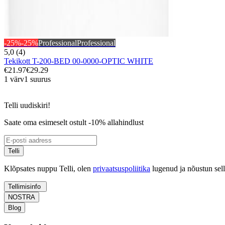
-25%
-25%
Professional
Professional
5,0 (4)
Tekikott T-200-BED 00-0000-OPTIC WHITE
€21.97
€29.29
1 värv
1 suurus
Telli uudiskiri!
Saate oma esimeselt ostult -10% allahindlust
Telli
Klõpsates nuppu Telli, olen
privaatsuspoliitika
lugenud ja nõustun sel
Tellimisinfo
NOSTRA
Blog