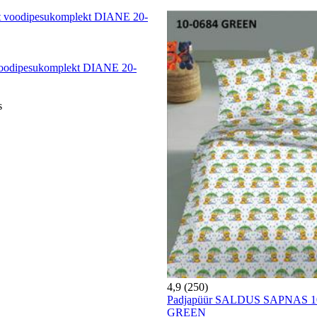
voodipesukomplekt DIANE 20-
s
4,9 (250)
Padjapüür SALDUS SAPNAS 1
GREEN