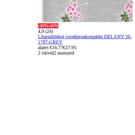
-40%
-40%
4,9 (24)
Lõuendriidest voodipesukomplekt DELANY 20-
1787-GREY
alates
€16.77
€27.95
2 värvid
2 suurused