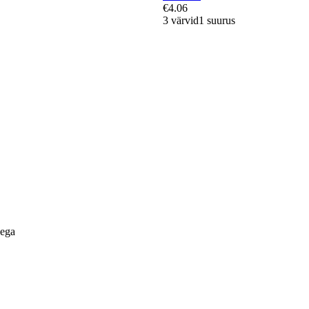
€4.06
3 värvid
1 suurus
lega