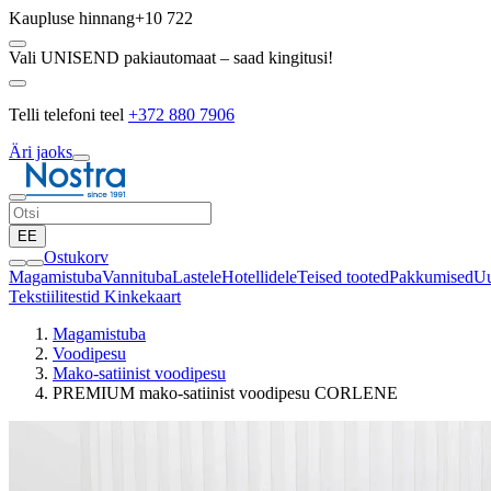
Kaupluse hinnang
+10 722
Vali UNISEND pakiautomaat – saad kingitusi!
Telli telefoni teel
+372 880 7906
Äri jaoks
EE
Ostukorv
Magamistuba
Vannituba
Lastele
Hotellidele
Teised tooted
Pakkumised
Uu
Tekstiilitestid
Kinkekaart
Magamistuba
Voodipesu
Mako-satiinist voodipesu
PREMIUM mako-satiinist voodipesu CORLENE