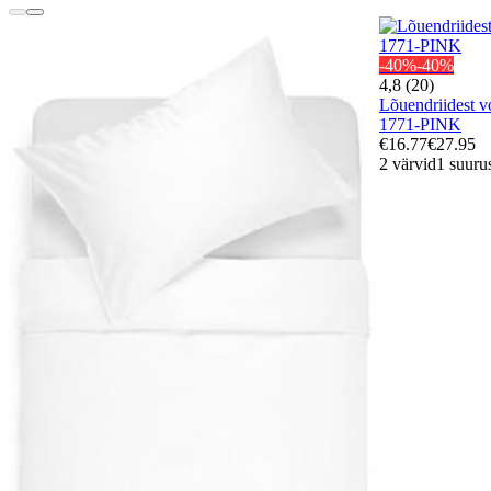
-40%
-40%
4,8 (20)
Lõuendriidest 
1771-PINK
€16.77
€27.95
2 värvid
1 suuru