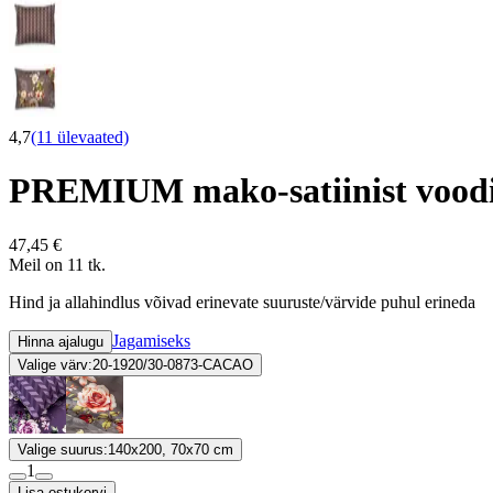
4,7
(11 ülevaated)
PREMIUM mako-satiinist vood
47,45 €
Meil on 11 tk.
Hind ja allahindlus võivad erinevate suuruste/värvide puhul erineda
Jagamiseks
Hinna ajalugu
Valige värv:
20-1920/30-0873-CACAO
Valige suurus:
140x200, 70x70 cm
1
Lisa ostukorvi