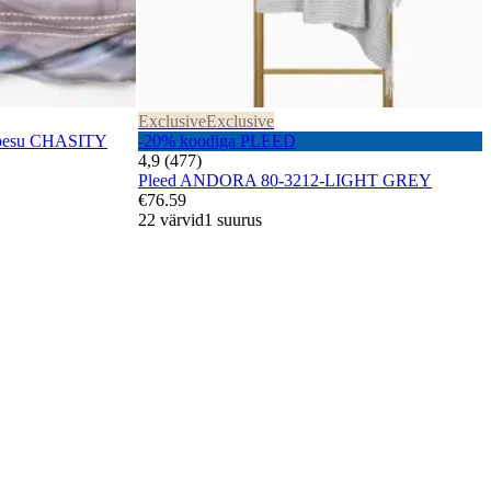
Exclusive
Exclusive
ipesu CHASITY
-20% koodiga PLEED
4,9 (477)
Pleed ANDORA 80-3212-LIGHT GREY
€76.59
22 värvid
1 suurus