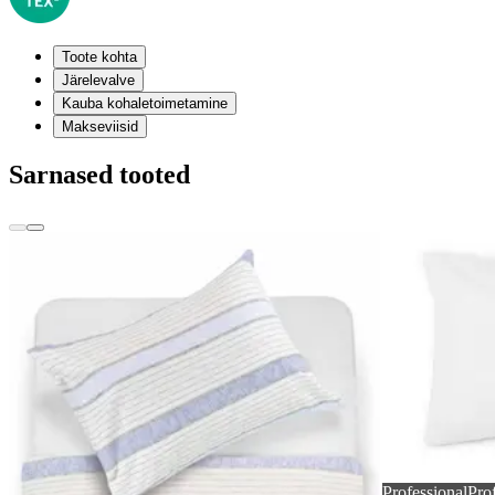
Toote kohta
Järelevalve
Kauba kohaletoimetamine
Makseviisid
Sarnased tooted
Professional
Pro