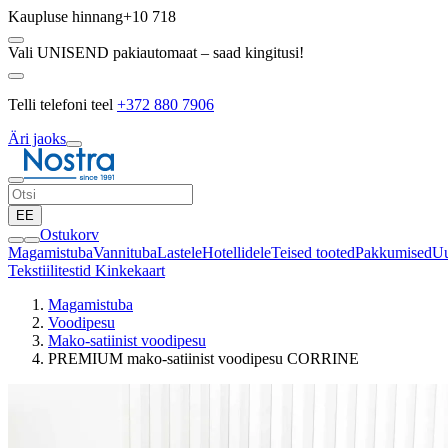
Kaupluse hinnang
+10 718
Vali UNISEND pakiautomaat – saad kingitusi!
Telli telefoni teel
+372 880 7906
Äri jaoks
EE
Ostukorv
Magamistuba
Vannituba
Lastele
Hotellidele
Teised tooted
Pakkumised
Uu
Tekstiilitestid
Kinkekaart
Magamistuba
Voodipesu
Mako-satiinist voodipesu
PREMIUM mako-satiinist voodipesu CORRINE