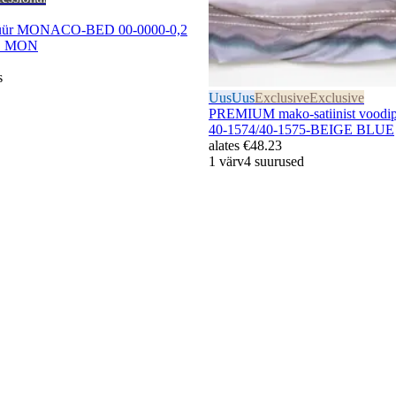
japüür MONACO-BED 00-0000-0,2
E MON
s
Uus
Uus
Exclusive
Exclusive
PREMIUM mako-satiinist vood
40-1574/40-1575-BEIGE BLUE
alates
€48.23
1 värv
4 suurused