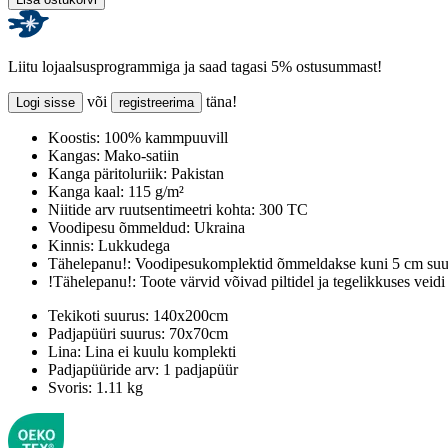
Liitu lojaalsusprogrammiga ja saad tagasi 5% ostusummast!
või
täna!
Logi sisse
registreerima
Koostis:
100% kammpuuvill
Kangas:
Mako-satiin
Kanga päritoluriik:
Pakistan
Kanga kaal:
115 g/m²
Niitide arv ruutsentimeetri kohta:
300 TC
Voodipesu õmmeldud:
Ukraina
Kinnis:
Lukkudega
Tähelepanu!:
Voodipesukomplektid õmmeldakse kuni 5 cm suur
!Tähelepanu!:
Toote värvid võivad piltidel ja tegelikkuses veidi
Tekikoti suurus:
140x200cm
Padjapüüri suurus:
70x70cm
Lina:
Lina ei kuulu komplekti
Padjapüüride arv:
1 padjapüür
Svoris:
1.11 kg