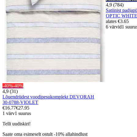
4,9 (784)
Satiinist pad
OPTIC WHIT
alates
€3.65
6 värvid
1 suuru
-40%
-40%
4,9 (31)
Lõuendriidest voodipesukomplekt DEVORAH
30-0788-VIOLET
€16.77
€27.95
1 värv
1 suurus
Telli uudiskiri!
Saate oma esimeselt ostult -10% allahindlust