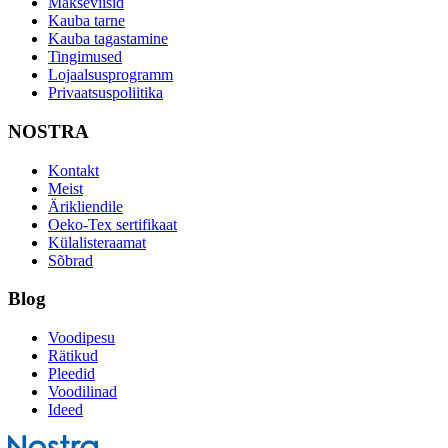
Makseviisid
Kauba tarne
Kauba tagastamine
Tingimused
Lojaalsusprogramm
Privaatsuspoliitika
NOSTRA
Kontakt
Meist
Ärikliendile
Oeko-Tex sertifikaat
Külalisteraamat
Sõbrad
Blog
Voodipesu
Rätikud
Pleedid
Voodilinad
Ideed