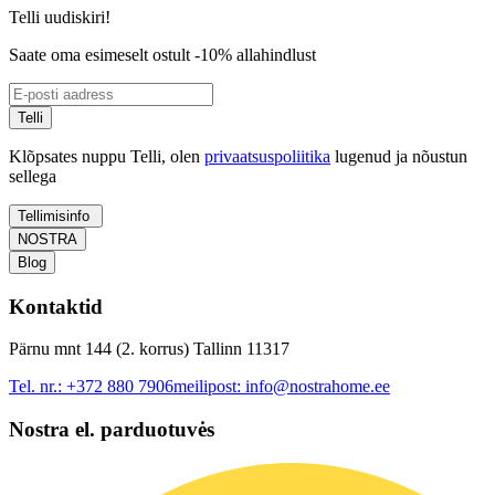
Telli uudiskiri!
Saate oma esimeselt ostult -10% allahindlust
Telli
Klõpsates nuppu Telli, olen
privaatsuspoliitika
lugenud ja nõustun
sellega
Tellimisinfo
NOSTRA
Blog
Kontaktid
Pärnu mnt 144 (2. korrus) Tallinn 11317
Tel. nr.:
+372 880 7906
meilipost:
info@nostrahome.ee
Nostra el. parduotuvės