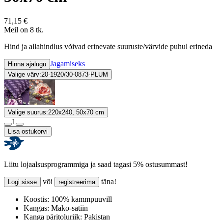
71,15 €
Meil on 8 tk.
Hind ja allahindlus võivad erinevate suuruste/värvide puhul erineda
Jagamiseks
Hinna ajalugu
Valige värv:
20-1920/30-0873-PLUM
Valige suurus:
220x240, 50x70 cm
1
Lisa ostukorvi
Liitu lojaalsusprogrammiga ja saad tagasi 5% ostusummast!
või
täna!
Logi sisse
registreerima
Koostis:
100% kammpuuvill
Kangas:
Mako-satiin
Kanga päritoluriik:
Pakistan