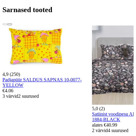
Sarnased tooted
4,9 (250)
Padjapüür SALDUS SAPNAS 10-0077-
YELLOW
€4.06
3 värvid
2 suurused
5,0 (2)
Satiinist voodipes
1884-BLACK
alates
€40.99
2 värvid
4 suurused