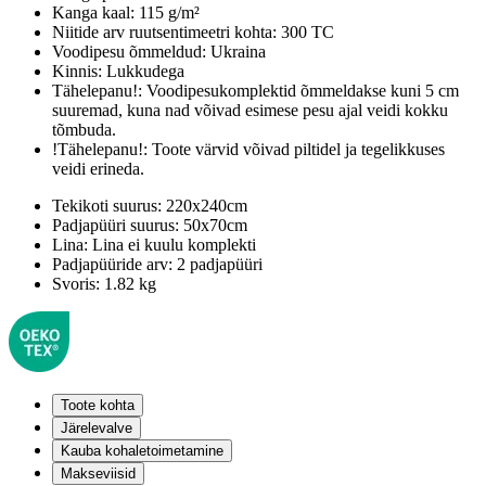
Kanga kaal:
115 g/m²
Niitide arv ruutsentimeetri kohta:
300 TC
Voodipesu õmmeldud:
Ukraina
Kinnis:
Lukkudega
Tähelepanu!:
Voodipesukomplektid õmmeldakse kuni 5 cm
suuremad, kuna nad võivad esimese pesu ajal veidi kokku
tõmbuda.
!Tähelepanu!:
Toote värvid võivad piltidel ja tegelikkuses
veidi erineda.
Tekikoti suurus:
220x240cm
Padjapüüri suurus:
50x70cm
Lina:
Lina ei kuulu komplekti
Padjapüüride arv:
2 padjapüüri
Svoris:
1.82 kg
Toote kohta
Järelevalve
Kauba kohaletoimetamine
Makseviisid