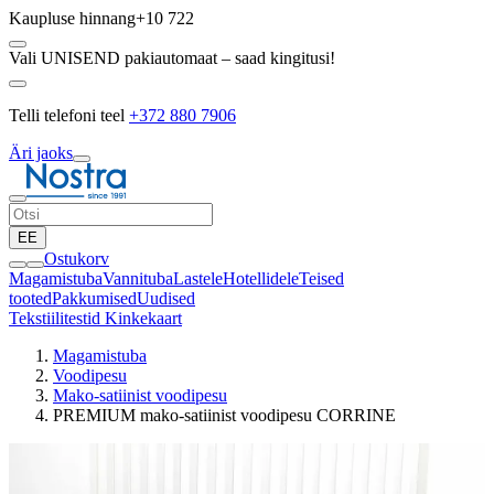
Kaupluse hinnang
+10 722
Vali UNISEND pakiautomaat – saad kingitusi!
Telli telefoni teel
+372 880 7906
Äri jaoks
EE
Ostukorv
Magamistuba
Vannituba
Lastele
Hotellidele
Teised
tooted
Pakkumised
Uudised
Tekstiilitestid
Kinkekaart
Magamistuba
Voodipesu
Mako-satiinist voodipesu
PREMIUM mako-satiinist voodipesu CORRINE