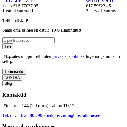
20-1774-PEACH
WHITE SPLIT
alates
€16.77
€27.95
€17.59
€23.45
1 värv
4 suurused
3 värvid
1 suurus
Telli uudiskiri!
Saate oma esimeselt ostult -10% allahindlust
Telli
Klõpsates nuppu Telli, olen
privaatsuspoliitika
lugenud ja nõustun
sellega
Tellimisinfo
NOSTRA
Blog
Kontaktid
Pärnu mnt 144 (2. korrus) Tallinn 11317
Tel. nr.:
+372 880 7906
meilipost:
info@nostrahome.ee
Nostra el. parduotuvės