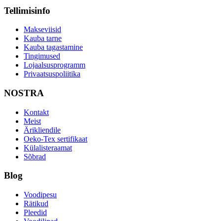
Tellimisinfo
Makseviisid
Kauba tarne
Kauba tagastamine
Tingimused
Lojaalsusprogramm
Privaatsuspoliitika
NOSTRA
Kontakt
Meist
Ärikliendile
Oeko-Tex sertifikaat
Külalisteraamat
Sõbrad
Blog
Voodipesu
Rätikud
Pleedid