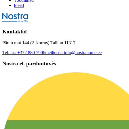
Voodilinad
Ideed
Kontaktid
Pärnu mnt 144 (2. korrus) Tallinn 11317
Tel. nr.:
+372 880 7906
meilipost:
info@nostrahome.ee
Nostra el. parduotuvės