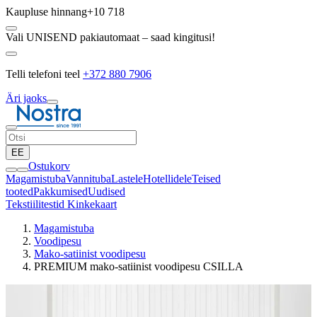
Kaupluse hinnang
+10 718
Vali UNISEND pakiautomaat – saad kingitusi!
Telli telefoni teel
+372 880 7906
Äri jaoks
EE
Ostukorv
Magamistuba
Vannituba
Lastele
Hotellidele
Teised
tooted
Pakkumised
Uudised
Tekstiilitestid
Kinkekaart
Magamistuba
Voodipesu
Mako-satiinist voodipesu
PREMIUM mako-satiinist voodipesu CSILLA