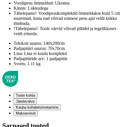
Voodipesu õmmeldud:
Ukraina
Kinnis:
Lukkudega
Tähelepanu!:
Voodipesukomplektid õmmeldakse kuni 5 cm
suuremad, kuna nad võivad esimese pesu ajal veidi kokku
tõmbuda.
!Tähelepanu!:
Toote värvid võivad piltidel ja tegelikkuses
veidi erineda.
Tekikoti suurus:
140x200cm
Padjapüüri suurus:
70x70cm
Lina:
Lina ei kuulu komplekti
Padjapüüride arv:
1 padjapüür
Svoris:
1.11 kg
Toote kohta
Järelevalve
Kauba kohaletoimetamine
Makseviisid
Sarnased tooted