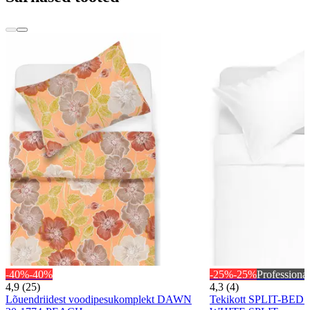
-40%
-40%
-25%
-25%
Professional
4,9 (25)
4,3 (4)
Lõuendriidest voodipesukomplekt DAWN
Tekikott SPLIT-BED 