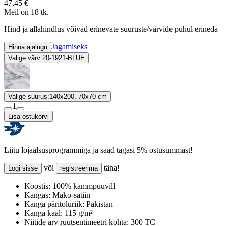
47,45 €
Meil on 18 tk.
Hind ja allahindlus võivad erinevate suuruste/värvide puhul erineda
Jagamiseks
Hinna ajalugu
Valige värv:
20-1921-BLUE
Valige suurus:
140x200, 70x70 cm
1
Lisa ostukorvi
Liitu lojaalsusprogrammiga ja saad tagasi 5% ostusummast!
või
täna!
Logi sisse
registreerima
Koostis:
100% kammpuuvill
Kangas:
Mako-satiin
Kanga päritoluriik:
Pakistan
Kanga kaal:
115 g/m²
Niitide arv ruutsentimeetri kohta:
300 TC