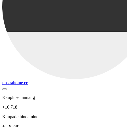
nostrahome.ee
Kaupluse hinnang
+10 718
Kaupade hindamine
+119 240