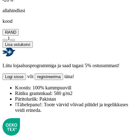
allahindlusi
kood
RAND
1
Lisa ostukorvi
Liitu lojaalsusprogrammiga ja saad tagasi 5% ostusummast!
või
täna!
Logi sisse
registreerima
Koostis:
100% kammpuuvill
Rätiku grammkaal:
580 g/m2
Päritoluriik:
Pakistan
!Tähelepanu!:
Toote värvid võivad piltidel ja tegelikkuses
veidi erineda.