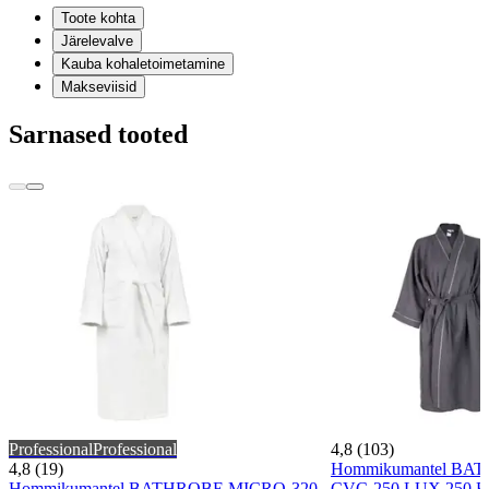
Toote kohta
Järelevalve
Kauba kohaletoimetamine
Makseviisid
Sarnased tooted
Professional
Professional
4,8 (103)
4,8 (19)
Hommikumantel B
Hommikumantel BATHROBE MICRO-320
CVC-250 LUX 250