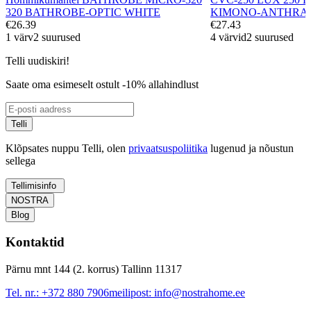
320 BATHROBE-OPTIC WHITE
KIMONO-ANTHRA
€26.39
€27.43
1 värv
2 suurused
4 värvid
2 suurused
Telli uudiskiri!
Saate oma esimeselt ostult -10% allahindlust
Telli
Klõpsates nuppu Telli, olen
privaatsuspoliitika
lugenud ja nõustun
sellega
Tellimisinfo
NOSTRA
Blog
Kontaktid
Pärnu mnt 144 (2. korrus) Tallinn 11317
Tel. nr.:
+372 880 7906
meilipost:
info@nostrahome.ee