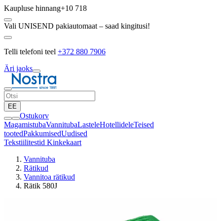
Kaupluse hinnang
+10 718
Vali UNISEND pakiautomaat – saad kingitusi!
Telli telefoni teel
+372 880 7906
Äri jaoks
EE
Ostukorv
Magamistuba
Vannituba
Lastele
Hotellidele
Teised
tooted
Pakkumised
Uudised
Tekstiilitestid
Kinkekaart
Vannituba
Rätikud
Vannitoa rätikud
Rätik 580J