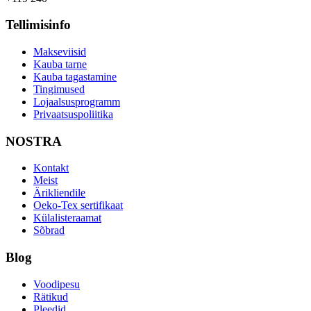
Tellimisinfo
Makseviisid
Kauba tarne
Kauba tagastamine
Tingimused
Lojaalsusprogramm
Privaatsuspoliitika
NOSTRA
Kontakt
Meist
Ärikliendile
Oeko-Tex sertifikaat
Külalisteraamat
Sõbrad
Blog
Voodipesu
Rätikud
Pleedid