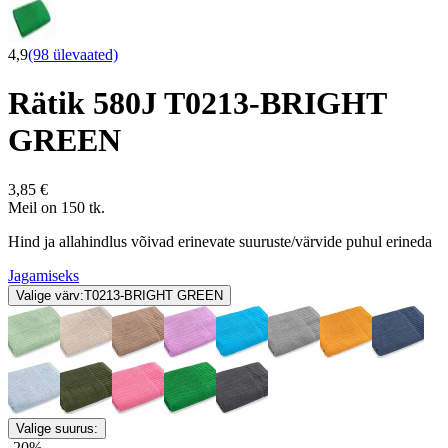
4,9
(98 ülevaated)
Rätik 580J T0213-BRIGHT
GREEN
3,85 €
Meil on 150 tk.
Hind ja allahindlus võivad erinevate suuruste/värvide puhul erineda
Jagamiseks
Valige värv:
T0213-BRIGHT GREEN
Valige suurus:
-20%