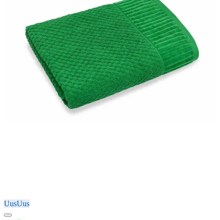
Uus
Uus