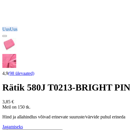
Uus
Uus
4,9
(98 ülevaated)
Rätik 580J T0213-BRIGHT PI
3,85 €
Meil on 150 tk.
Hind ja allahindlus võivad erinevate suuruste/värvide puhul erineda
Jagamiseks