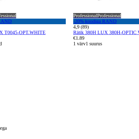
fessional
Professional
Professional
 RAND
-20% koodiga RAND
4,9 (89)
UX T0045-OPT.WHITE
Rätik 380H LUX 380H-OPTIC
€1.89
d
1 värv
1 suurus
lega