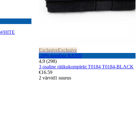
 WHITE
Exclusive
Exclusive
-20% koodiga RAND
4,9 (298)
3 osaline rätikukomplekt T0184 T0184-BLACK
€16.59
2 värvid
1 suurus