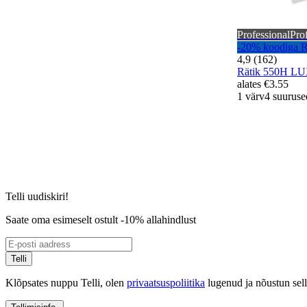
Professional
Pro
-20% koodiga
4,9 (162)
Rätik 550H L
alates
€3.55
1 värv
4 suuruse
Telli uudiskiri!
Saate oma esimeselt ostult -10% allahindlust
Telli
Klõpsates nuppu Telli, olen
privaatsuspoliitika
lugenud ja nõustun sel