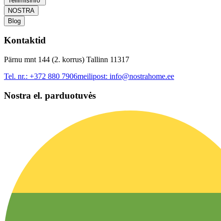
Tellimisinfo
NOSTRA
Blog
Kontaktid
Pärnu mnt 144 (2. korrus) Tallinn 11317
Tel. nr.:
+372 880 7906
meilipost:
info@nostrahome.ee
Nostra el. parduotuvės