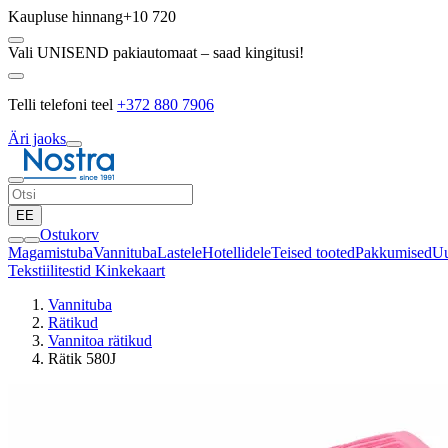
Kaupluse hinnang
+10 720
Vali UNISEND pakiautomaat – saad kingitusi!
Telli telefoni teel
+372 880 7906
Äri jaoks
EE
Ostukorv
Magamistuba
Vannituba
Lastele
Hotellidele
Teised tooted
Pakkumised
Uu
Tekstiilitestid
Kinkekaart
Vannituba
Rätikud
Vannitoa rätikud
Rätik 580J