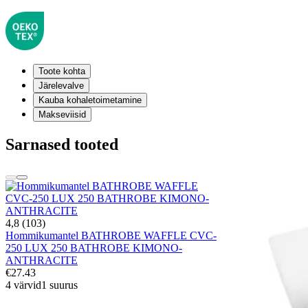
Toote kohta
Järelevalve
Kauba kohaletoimetamine
Makseviisid
Sarnased tooted
4,8 (103)
Hommikumantel BATHROBE WAFFLE CVC-
250 LUX 250 BATHROBE KIMONO-
ANTHRACITE
€27.43
4 värvid
1 suurus