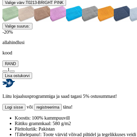
Valige värv:
T0213-BRIGHT PINK
Valige suurus:
-20%
allahindlusi
kood
RAND
1
Lisa ostukorvi
Liitu lojaalsusprogrammiga ja saad tagasi 5% ostusummast!
või
täna!
Logi sisse
registreerima
Koostis:
100% kammpuuvill
Rätiku grammkaal:
580 g/m2
Päritoluriik:
Pakistan
!Tähelepanu!:
Toote värvid võivad piltidel ja tegelikkuses veidi