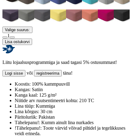
Valige suurus:
1
Lisa ostukorvi
Liitu lojaalsusprogrammiga ja saad tagasi 5% ostusummast!
või
täna!
Logi sisse
registreerima
Koostis:
100% kammpuuvill
Kangas:
Satiin
Kanga kaal:
125 g/m²
Niitide arv ruutsentimeetri kohta:
210 TC
Lina tüüp:
Kummiga
Lina kõrgus:
30 cm
Päritoluriik:
Pakistan
Tähelepanu!:
Kumm ainult lina nurkades
!Tähelepanu!:
Toote värvid võivad piltidel ja tegelikkuses
veidi erineda.