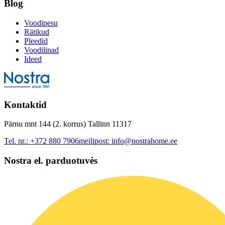
Blog
Voodipesu
Rätikud
Pleedid
Voodilinad
Ideed
Kontaktid
Pärnu mnt 144 (2. korrus) Tallinn 11317
Tel. nr.:
+372 880 7906
meilipost:
info@nostrahome.ee
Nostra el. parduotuvės