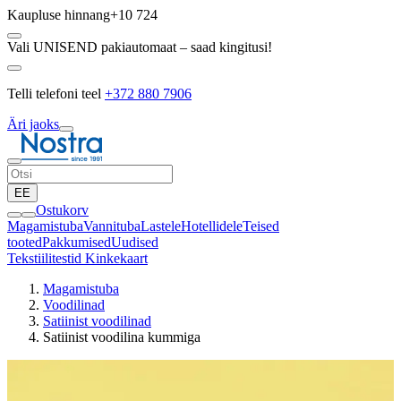
Kaupluse hinnang
+10 724
Vali UNISEND pakiautomaat – saad kingitusi!
Telli telefoni teel
+372 880 7906
Äri jaoks
EE
Ostukorv
Magamistuba
Vannituba
Lastele
Hotellidele
Teised
tooted
Pakkumised
Uudised
Tekstiilitestid
Kinkekaart
Magamistuba
Voodilinad
Satiinist voodilinad
Satiinist voodilina kummiga