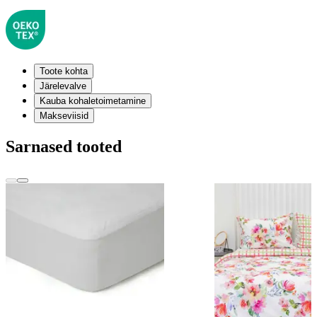
Toote kohta
Järelevalve
Kauba kohaletoimetamine
Makseviisid
Sarnased tooted