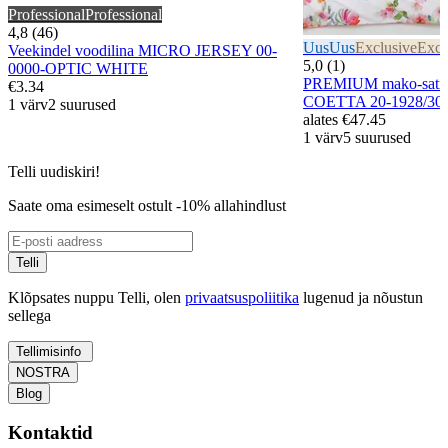
Professional
Professional
4,8 (46)
Uus
Uus
Exclusive
Excl
Veekindel voodilina MICRO JERSEY 00-
5,0 (1)
0000-OPTIC WHITE
PREMIUM mako-satiin
€3.34
COETTA 20-1928/30
1 värv
2 suurused
alates
€47.45
1 värv
5 suurused
Telli uudiskiri!
Saate oma esimeselt ostult -10% allahindlust
Telli
Klõpsates nuppu Telli, olen
privaatsuspoliitika
lugenud ja nõustun
sellega
Tellimisinfo
NOSTRA
Blog
Kontaktid