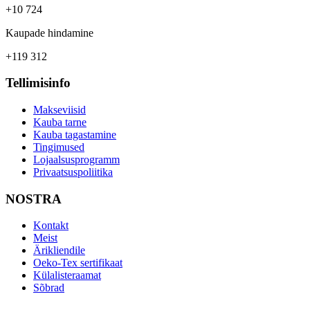
+10 724
Kaupade hindamine
+119 312
Tellimisinfo
Makseviisid
Kauba tarne
Kauba tagastamine
Tingimused
Lojaalsusprogramm
Privaatsuspoliitika
NOSTRA
Kontakt
Meist
Ärikliendile
Oeko-Tex sertifikaat
Külalisteraamat
Sõbrad