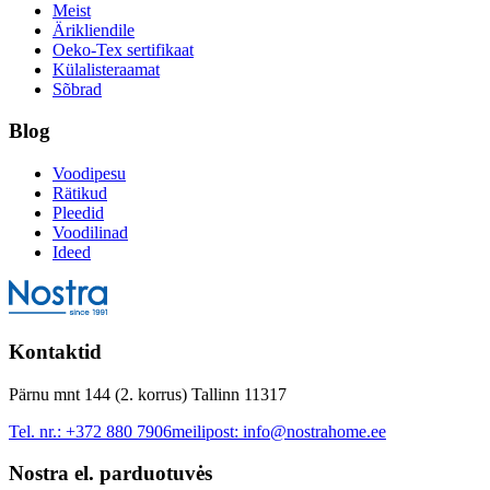
Meist
Ärikliendile
Oeko-Tex sertifikaat
Külalisteraamat
Sõbrad
Blog
Voodipesu
Rätikud
Pleedid
Voodilinad
Ideed
Kontaktid
Pärnu mnt 144 (2. korrus) Tallinn 11317
Tel. nr.:
+372 880 7906
meilipost:
info@nostrahome.ee
Nostra el. parduotuvės