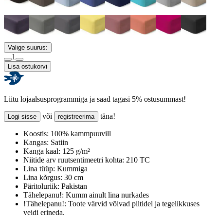
Valige suurus:
1
Lisa ostukorvi
Liitu lojaalsusprogrammiga ja saad tagasi 5% ostusummast!
või
täna!
Logi sisse
registreerima
Koostis:
100% kammpuuvill
Kangas:
Satiin
Kanga kaal:
125 g/m²
Niitide arv ruutsentimeetri kohta:
210 TC
Lina tüüp:
Kummiga
Lina kõrgus:
30 cm
Päritoluriik:
Pakistan
Tähelepanu!:
Kumm ainult lina nurkades
!Tähelepanu!:
Toote värvid võivad piltidel ja tegelikkuses
veidi erineda.