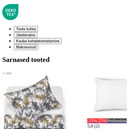
Toote kohta
Järelevalve
Kauba kohaletoimetamine
Makseviisid
Sarnased tooted
-25%
-25%
Professional
5,0 (2)