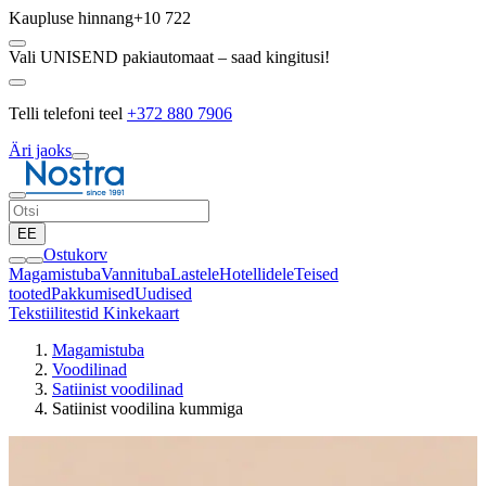
Kaupluse hinnang
+10 722
Vali UNISEND pakiautomaat – saad kingitusi!
Telli telefoni teel
+372 880 7906
Äri jaoks
EE
Ostukorv
Magamistuba
Vannituba
Lastele
Hotellidele
Teised
tooted
Pakkumised
Uudised
Tekstiilitestid
Kinkekaart
Magamistuba
Voodilinad
Satiinist voodilinad
Satiinist voodilina kummiga