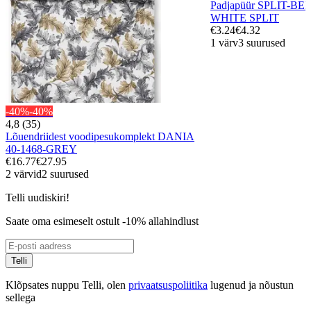
Padjapüür SPLIT-BE
WHITE SPLIT
€3.24
€4.32
1 värv
3 suurused
-40%
-40%
4,8 (35)
Lõuendriidest voodipesukomplekt DANIA
40-1468-GREY
€16.77
€27.95
2 värvid
2 suurused
Telli uudiskiri!
Saate oma esimeselt ostult -10% allahindlust
Telli
Klõpsates nuppu Telli, olen
privaatsuspoliitika
lugenud ja nõustun
sellega