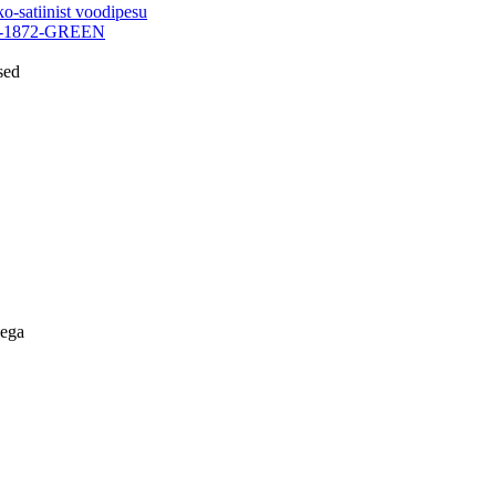
satiinist voodipesu
-1872-GREEN
sed
lega