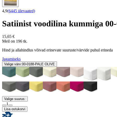
4,9
(6445 ülevaated)
Satiinist voodilina kummiga 
15,65 €
Meil on 196 tk.
Hind ja allahindlus võivad erinevate suuruste/värvide puhul erineda
Jagamiseks
Valige värv:
00-0188-PALE OLIVE
Valige suurus:
1
Lisa ostukorvi