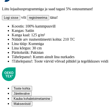
Liitu lojaalsusprogrammiga ja saad tagasi 5% ostusummast!
või
täna!
Logi sisse
registreerima
Koostis:
100% kammpuuvill
Kangas:
Satiin
Kanga kaal:
125 g/m²
Niitide arv ruutsentimeetri kohta:
210 TC
Lina tüüp:
Kummiga
Lina kõrgus:
30 cm
Päritoluriik:
Pakistan
Tähelepanu!:
Kumm ainult lina nurkades
!Tähelepanu!:
Toote värvid võivad piltidel ja tegelikkuses veidi
Toote kohta
Järelevalve
Kauba kohaletoimetamine
Makseviisid