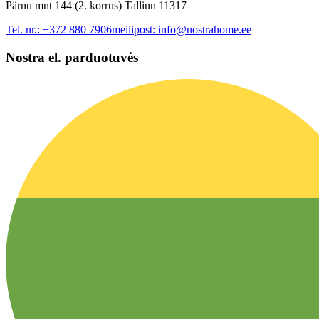
Pärnu mnt 144 (2. korrus) Tallinn 11317
Tel. nr.:
+372 880 7906
meilipost:
info@nostrahome.ee
Nostra el. parduotuvės