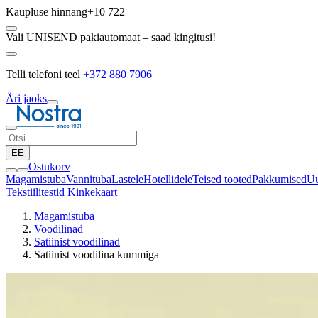
Kaupluse hinnang
+10 722
Vali UNISEND pakiautomaat – saad kingitusi!
Telli telefoni teel
+372 880 7906
Äri jaoks
EE
Ostukorv
Magamistuba
Vannituba
Lastele
Hotellidele
Teised tooted
Pakkumised
Uu
Tekstiilitestid
Kinkekaart
Magamistuba
Voodilinad
Satiinist voodilinad
Satiinist voodilina kummiga