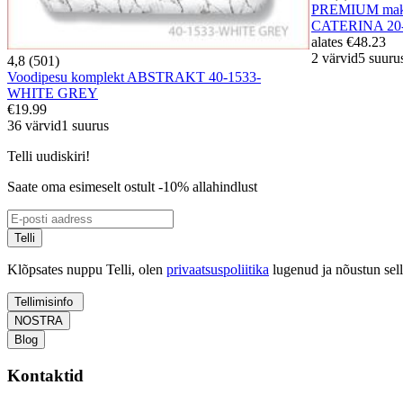
PREMIUM mako-
CATERINA 20
alates
€48.23
2 värvid
5 suuru
4,8 (501)
Voodipesu komplekt ABSTRAKT 40-1533-
WHITE GREY
€19.99
36 värvid
1 suurus
Telli uudiskiri!
Saate oma esimeselt ostult -10% allahindlust
Telli
Klõpsates nuppu Telli, olen
privaatsuspoliitika
lugenud ja nõustun sel
Tellimisinfo
NOSTRA
Blog
Kontaktid