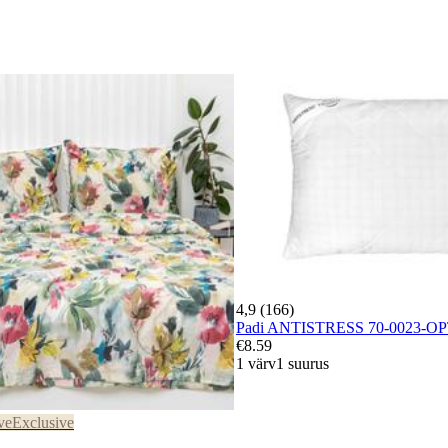
4,9 (166)
Padi ANTISTRESS 70-0023-O
€8.59
1 värv
1 suurus
ve
Exclusive