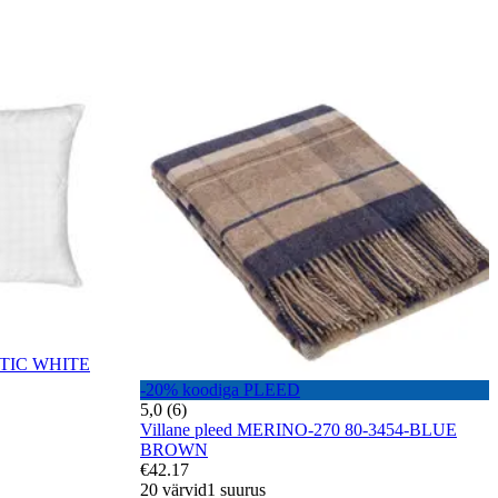
PTIC WHITE
-20% koodiga PLEED
5,0 (6)
Villane pleed MERINO-270 80-3454-BLUE
BROWN
€42.17
20 värvid
1 suurus