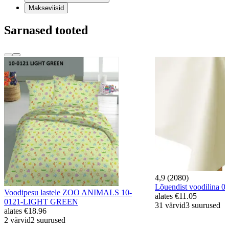
Makseviisid
Sarnased tooted
4,9 (2080)
Lõuendist voodilina
Voodipesu lastele ZOO ANIMALS 10-
alates
€11.05
0121-LIGHT GREEN
31 värvid
3 suurused
alates
€18.96
2 värvid
2 suurused