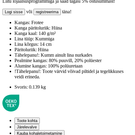
Liitu lojaalsusprogrammiga ja saad tagasi 5% ostusummast!
või
täna!
Logi sisse
registreerima
Kangas:
Frotee
Kanga päritoluriik:
Hiina
Kanga kaal:
140 g/m²
Lina tüüp:
Kummiga
Lina kõrgus:
14 cm
Päritoluriik:
Hiina
Tähelepanu!:
Kumm ainult lina nurkades
Pealmine kangas:
80% puuvill, 20% polüester
Alumine kangas:
100% polüuretaan
!Tähelepanu!:
Toote värvid võivad piltidel ja tegelikkuses
veidi erineda.
Svoris:
0.139 kg
Toote kohta
Järelevalve
Kauba kohaletoimetamine