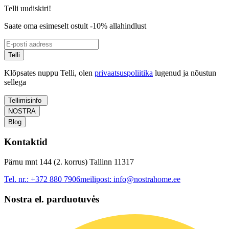
Telli uudiskiri!
Saate oma esimeselt ostult -10% allahindlust
Telli
Klõpsates nuppu Telli, olen
privaatsuspoliitika
lugenud ja nõustun
sellega
Tellimisinfo
NOSTRA
Blog
Kontaktid
Pärnu mnt 144 (2. korrus) Tallinn 11317
Tel. nr.:
+372 880 7906
meilipost:
info@nostrahome.ee
Nostra el. parduotuvės