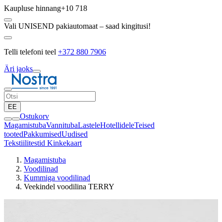
Kaupluse hinnang
+10 718
Vali UNISEND pakiautomaat – saad kingitusi!
Telli telefoni teel
+372 880 7906
Äri jaoks
EE
Ostukorv
Magamistuba
Vannituba
Lastele
Hotellidele
Teised
tooted
Pakkumised
Uudised
Tekstiilitestid
Kinkekaart
Magamistuba
Voodilinad
Kummiga voodilinad
Veekindel voodilina TERRY