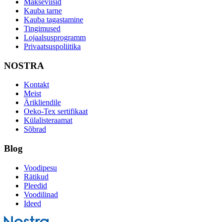
Makseviisid
Kauba tarne
Kauba tagastamine
Tingimused
Lojaalsusprogramm
Privaatsuspoliitika
NOSTRA
Kontakt
Meist
Ärikliendile
Oeko-Tex sertifikaat
Külalisteraamat
Sõbrad
Blog
Voodipesu
Rätikud
Pleedid
Voodilinad
Ideed