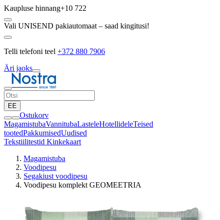
Kaupluse hinnang
+10 722
Vali UNISEND pakiautomaat – saad kingitusi!
Telli telefoni teel
+372 880 7906
Äri jaoks
EE
Ostukorv
Magamistuba
Vannituba
Lastele
Hotellidele
Teised
tooted
Pakkumised
Uudised
Tekstiilitestid
Kinkekaart
Magamistuba
Voodipesu
Segakiust voodipesu
Voodipesu komplekt GEOMEETRIA