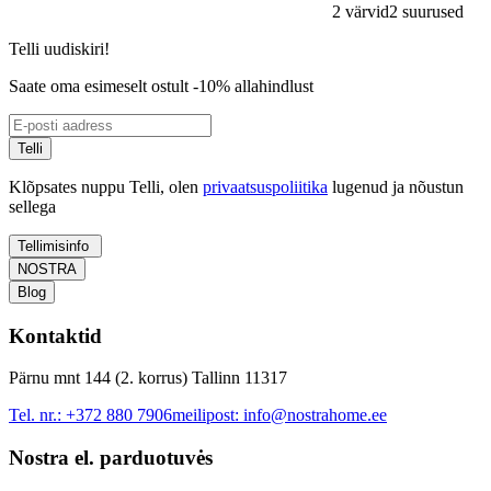
2 värvid
2 suurused
Telli uudiskiri!
Saate oma esimeselt ostult -10% allahindlust
Telli
Klõpsates nuppu Telli, olen
privaatsuspoliitika
lugenud ja nõustun
sellega
Tellimisinfo
NOSTRA
Blog
Kontaktid
Pärnu mnt 144 (2. korrus) Tallinn 11317
Tel. nr.:
+372 880 7906
meilipost:
info@nostrahome.ee
Nostra el. parduotuvės