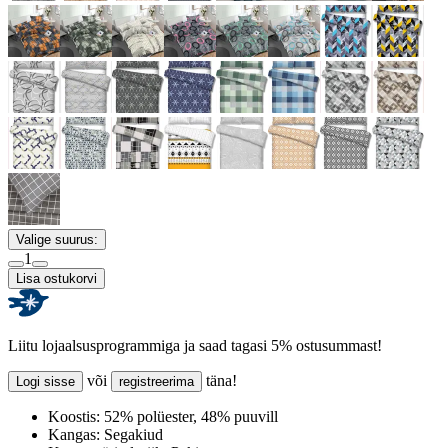
Valige suurus:
1
Lisa ostukorvi
Liitu lojaalsusprogrammiga ja saad tagasi 5% ostusummast!
või
täna!
Logi sisse
registreerima
Koostis:
52% polüester, 48% puuvill
Kangas:
Segakiud