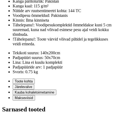
Kanga päritoluriik:
Pakistan
Kanga kaal:
115 g/m²
Niitide arv ruutsentimeetri kohta:
144 TC
Voodipesu õmmeldud:
Pakistanis
Kinnis:
Ilma kinniseta
Tähelepanu!:
Voodipesukomplektid õmmeldakse kuni 5 cm
suuremad, kuna nad võivad esimese pesu ajal veidi kokku
tõmbuda.
!Tähelepanu!:
Toote värvid võivad piltidel ja tegelikkuses
veidi erineda.
Tekikoti suurus:
140x200cm
Padjapüüri suurus:
50x70cm
Lina:
Lina ei kuulu komplekti
Padjapüüride arv:
1 padjapüür
Svoris:
0.75 kg
Toote kohta
Järelevalve
Kauba kohaletoimetamine
Makseviisid
Sarnased tooted