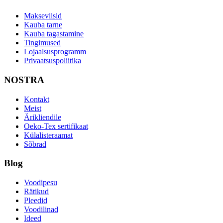
Makseviisid
Kauba tarne
Kauba tagastamine
Tingimused
Lojaalsusprogramm
Privaatsuspoliitika
NOSTRA
Kontakt
Meist
Ärikliendile
Oeko-Tex sertifikaat
Külalisteraamat
Sõbrad
Blog
Voodipesu
Rätikud
Pleedid
Voodilinad
Ideed