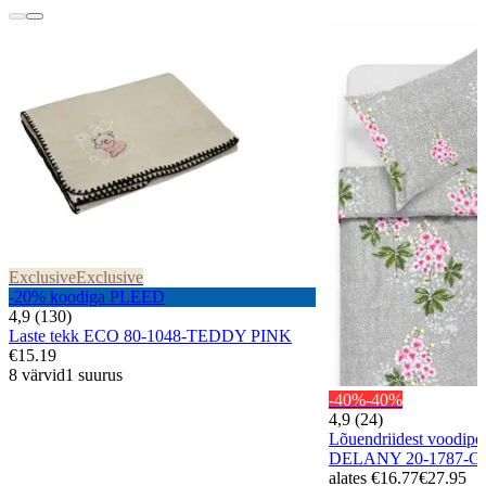
Exclusive
Exclusive
-20% koodiga PLEED
4,9 (130)
Laste tekk ECO 80-1048-TEDDY PINK
€15.19
8 värvid
1 suurus
-40%
-40%
4,9 (24)
Lõuendriidest voodip
DELANY 20-1787-
alates
€16.77
€27.95