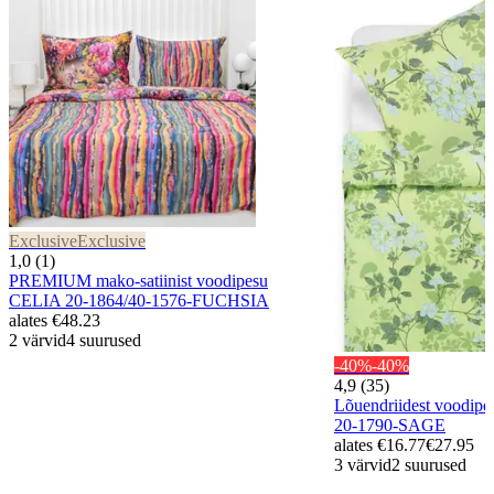
Exclusive
Exclusive
1,0 (1)
PREMIUM mako-satiinist voodipesu
CELIA 20-1864/40-1576-FUCHSIA
alates
€48.23
2 värvid
4 suurused
-40%
-40%
4,9 (35)
Lõuendriidest voodi
20-1790-SAGE
alates
€16.77
€27.95
3 värvid
2 suurused