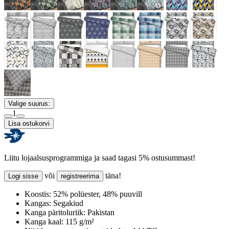
Valige suurus:
1
Lisa ostukorvi
Liitu lojaalsusprogrammiga ja saad tagasi 5% ostusummast!
või
täna!
Logi sisse
registreerima
Koostis:
52% polüester, 48% puuvill
Kangas:
Segakiud
Kanga päritoluriik:
Pakistan
Kanga kaal:
115 g/m²