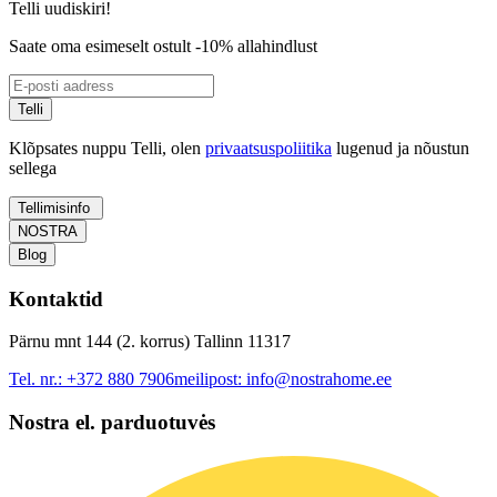
Telli uudiskiri!
Saate oma esimeselt ostult -10% allahindlust
Telli
Klõpsates nuppu Telli, olen
privaatsuspoliitika
lugenud ja nõustun
sellega
Tellimisinfo
NOSTRA
Blog
Kontaktid
Pärnu mnt 144 (2. korrus) Tallinn 11317
Tel. nr.:
+372 880 7906
meilipost:
info@nostrahome.ee
Nostra el. parduotuvės