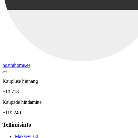
nostrahome.ee
Kaupluse hinnang
+10 718
Kaupade hindamine
+119 240
Tellimisinfo
Makseviisid