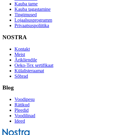
Kauba tarne
Kauba tagastamine
Tingimused
Lojaalsusprogramm
Privaatsuspoliitika
NOSTRA
Kontakt
Meist
Ärikliendile
Oeko-Tex sertifikaat
Külalisteraamat
Sõbrad
Blog
Voodipesu
Rätikud
Pleedid
Voodilinad
Ideed