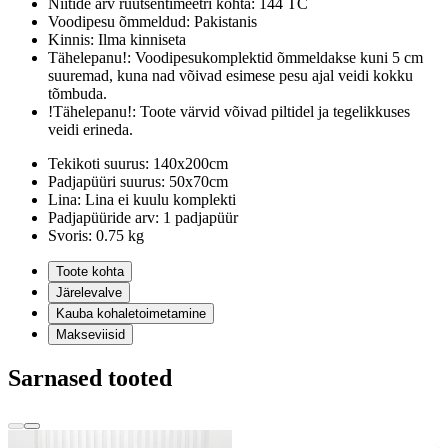
Niitide arv ruutsentimeetri kohta:
144 TC
Voodipesu õmmeldud:
Pakistanis
Kinnis:
Ilma kinniseta
Tähelepanu!:
Voodipesukomplektid õmmeldakse kuni 5 cm
suuremad, kuna nad võivad esimese pesu ajal veidi kokku
tõmbuda.
!Tähelepanu!:
Toote värvid võivad piltidel ja tegelikkuses
veidi erineda.
Tekikoti suurus:
140x200cm
Padjapüüri suurus:
50x70cm
Lina:
Lina ei kuulu komplekti
Padjapüüride arv:
1 padjapüür
Svoris:
0.75 kg
Toote kohta
Järelevalve
Kauba kohaletoimetamine
Makseviisid
Sarnased tooted