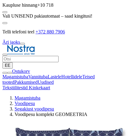
Kaupluse hinnang
+10 718
Vali UNISEND pakiautomaat – saad kingitusi!
Telli telefoni teel
+372 880 7906
Äri jaoks
EE
Ostukorv
Magamistuba
Vannituba
Lastele
Hotellidele
Teised
tooted
Pakkumised
Uudised
Tekstiilitestid
Kinkekaart
Magamistuba
Voodipesu
Segakiust voodipesu
Voodipesu komplekt GEOMEETRIA