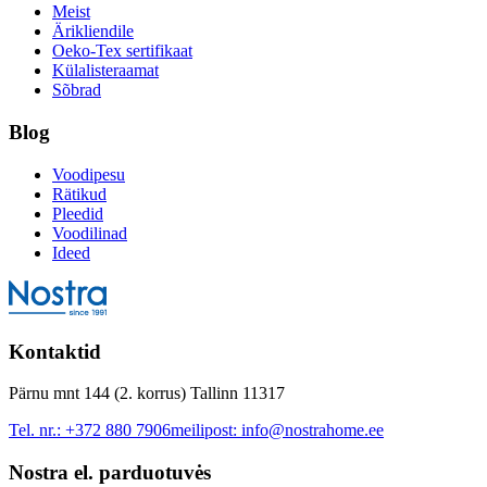
Meist
Ärikliendile
Oeko-Tex sertifikaat
Külalisteraamat
Sõbrad
Blog
Voodipesu
Rätikud
Pleedid
Voodilinad
Ideed
Kontaktid
Pärnu mnt 144 (2. korrus) Tallinn 11317
Tel. nr.:
+372 880 7906
meilipost:
info@nostrahome.ee
Nostra el. parduotuvės