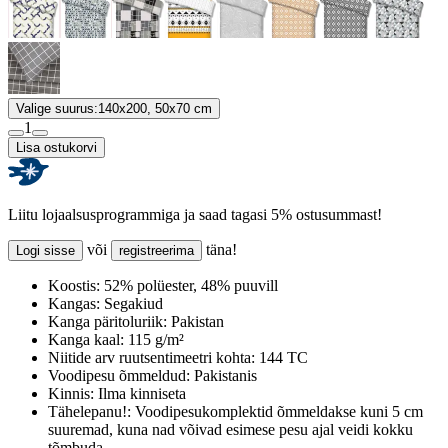
Valige suurus:
140x200, 50x70 cm
1
Lisa ostukorvi
Liitu lojaalsusprogrammiga ja saad tagasi 5% ostusummast!
või
täna!
Logi sisse
registreerima
Koostis:
52% polüester, 48% puuvill
Kangas:
Segakiud
Kanga päritoluriik:
Pakistan
Kanga kaal:
115 g/m²
Niitide arv ruutsentimeetri kohta:
144 TC
Voodipesu õmmeldud:
Pakistanis
Kinnis:
Ilma kinniseta
Tähelepanu!:
Voodipesukomplektid õmmeldakse kuni 5 cm
suuremad, kuna nad võivad esimese pesu ajal veidi kokku
tõmbuda.