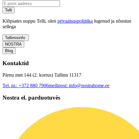
Telli
Klõpsates nuppu Telli, olen
privaatsuspoliitika
lugenud ja nõustun
sellega
Tellimisinfo
NOSTRA
Blog
Kontaktid
Pärnu mnt 144 (2. korrus) Tallinn 11317
Tel. nr.:
+372 880 7906
meilipost:
info@nostrahome.ee
Nostra el. parduotuvės