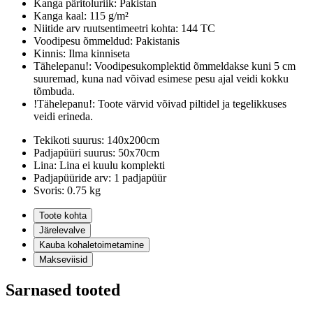
Kanga päritoluriik:
Pakistan
Kanga kaal:
115 g/m²
Niitide arv ruutsentimeetri kohta:
144 TC
Voodipesu õmmeldud:
Pakistanis
Kinnis:
Ilma kinniseta
Tähelepanu!:
Voodipesukomplektid õmmeldakse kuni 5 cm
suuremad, kuna nad võivad esimese pesu ajal veidi kokku
tõmbuda.
!Tähelepanu!:
Toote värvid võivad piltidel ja tegelikkuses
veidi erineda.
Tekikoti suurus:
140x200cm
Padjapüüri suurus:
50x70cm
Lina:
Lina ei kuulu komplekti
Padjapüüride arv:
1 padjapüür
Svoris:
0.75 kg
Toote kohta
Järelevalve
Kauba kohaletoimetamine
Makseviisid
Sarnased tooted