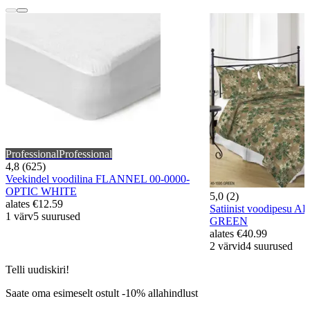
Professional
Professional
4,8 (625)
Veekindel voodilina FLANNEL 00-0000-
OPTIC WHITE
5,0 (2)
alates
€12.59
Satiinist voodipesu 
1 värv
5 suurused
GREEN
alates
€40.99
2 värvid
4 suurused
Telli uudiskiri!
Saate oma esimeselt ostult -10% allahindlust