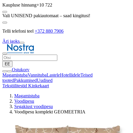
Kaupluse hinnang
+10 722
Vali UNISEND pakiautomaat – saad kingitusi!
Telli telefoni teel
+372 880 7906
Äri jaoks
EE
Ostukorv
Magamistuba
Vannituba
Lastele
Hotellidele
Teised
tooted
Pakkumised
Uudised
Tekstiilitestid
Kinkekaart
Magamistuba
Voodipesu
Segakiust voodipesu
Voodipesu komplekt GEOMEETRIA