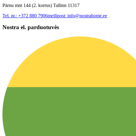
Pärnu mnt 144 (2. korrus) Tallinn 11317
Tel. nr.:
+372 880 7906
meilipost:
info@nostrahome.ee
Nostra el. parduotuvės