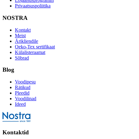
Lojaalsusprogramm
Privaatsuspoliitika
NOSTRA
Kontakt
Meist
Ärikliendile
Oeko-Tex sertifikaat
Külalisteraamat
Sõbrad
Blog
Voodipesu
Rätikud
Pleedid
Voodilinad
Ideed
Kontaktid