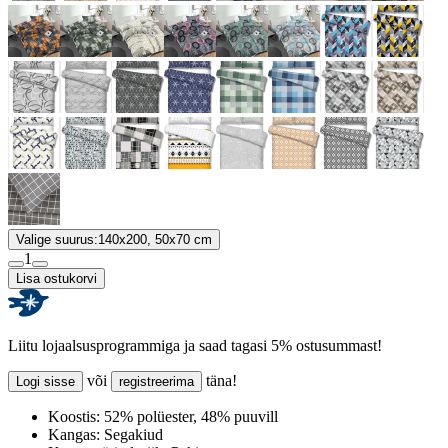
Valige suurus:
140x200, 50x70 cm
1
Lisa ostukorvi
Liitu lojaalsusprogrammiga ja saad tagasi 5% ostusummast!
või
täna!
Logi sisse
registreerima
Koostis:
52% polüester, 48% puuvill
Kangas:
Segakiud