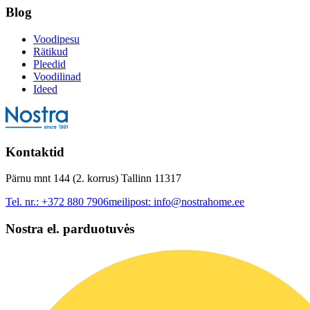
Blog
Voodipesu
Rätikud
Pleedid
Voodilinad
Ideed
Kontaktid
Pärnu mnt 144 (2. korrus) Tallinn 11317
Tel. nr.:
+372 880 7906
meilipost:
info@nostrahome.ee
Nostra el. parduotuvės