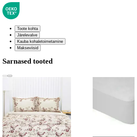
Toote kohta
Järelevalve
Kauba kohaletoimetamine
Makseviisid
Sarnased tooted