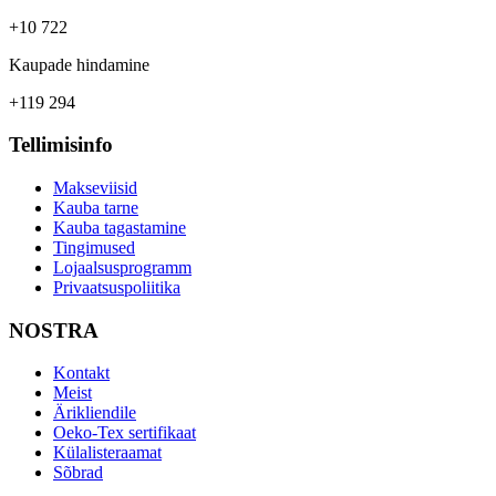
+10 722
Kaupade hindamine
+119 294
Tellimisinfo
Makseviisid
Kauba tarne
Kauba tagastamine
Tingimused
Lojaalsusprogramm
Privaatsuspoliitika
NOSTRA
Kontakt
Meist
Ärikliendile
Oeko-Tex sertifikaat
Külalisteraamat
Sõbrad