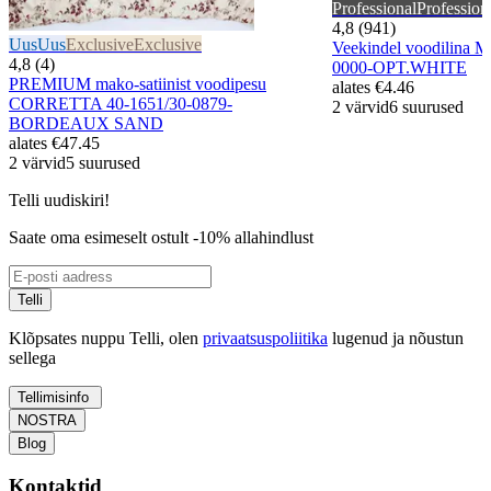
Professional
Profession
4,8 (941)
Uus
Uus
Exclusive
Exclusive
Veekindel voodilina
4,8 (4)
0000-OPT.WHITE
PREMIUM mako-satiinist voodipesu
alates
€4.46
CORRETTA 40-1651/30-0879-
2 värvid
6 suurused
BORDEAUX SAND
alates
€47.45
2 värvid
5 suurused
Telli uudiskiri!
Saate oma esimeselt ostult -10% allahindlust
Telli
Klõpsates nuppu Telli, olen
privaatsuspoliitika
lugenud ja nõustun
sellega
Tellimisinfo
NOSTRA
Blog
Kontaktid