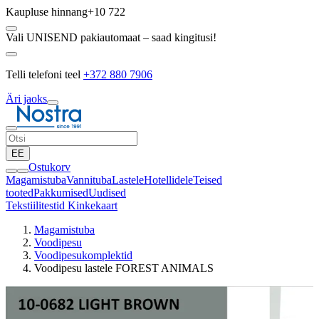
Kaupluse hinnang
+10 722
Vali UNISEND pakiautomaat – saad kingitusi!
Telli telefoni teel
+372 880 7906
Äri jaoks
EE
Ostukorv
Magamistuba
Vannituba
Lastele
Hotellidele
Teised
tooted
Pakkumised
Uudised
Tekstiilitestid
Kinkekaart
Magamistuba
Voodipesu
Voodipesukomplektid
Voodipesu lastele FOREST ANIMALS