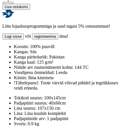
1
Lisa ostukorvi
Liitu lojaalsusprogrammiga ja saad tagasi 5% ostusummast!
või
täna!
Logi sisse
registreerima
Koostis:
100% puuvill
Kangas:
Sits
Kanga päritoluriik:
Pakistan
Kanga kaal:
125 g/m²
Niitide arv ruutsentimeetri kohta:
144 TC
Voodipesu õmmeldud:
Leedu
Kinnis:
Ilma kinniseta
!Tähelepanu!:
Toote värvid võivad piltidel ja tegelikkuses
veidi erineda.
Tekikoti suurus:
100x145cm
Padjapüüri suurus:
40x60cm
Lina suurus:
107x150 cm
Lina:
Lina kuulub komplekti
Padjapüüride arv:
1 padjapüür
Svoris:
0.9 kg