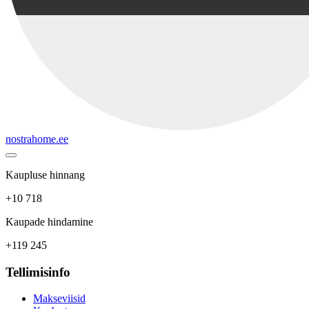
nostrahome.ee
Kaupluse hinnang
+10 718
Kaupade hindamine
+119 245
Tellimisinfo
Makseviisid