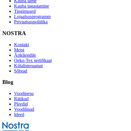
Kauba tarne
Kauba tagastamine
Tingimused
Lojaalsusprogramm
Privaatsuspoliitika
NOSTRA
Kontakt
Meist
Ärikliendile
Oeko-Tex sertifikaat
Külalisteraamat
Sõbrad
Blog
Voodipesu
Rätikud
Pleedid
Voodilinad
Ideed