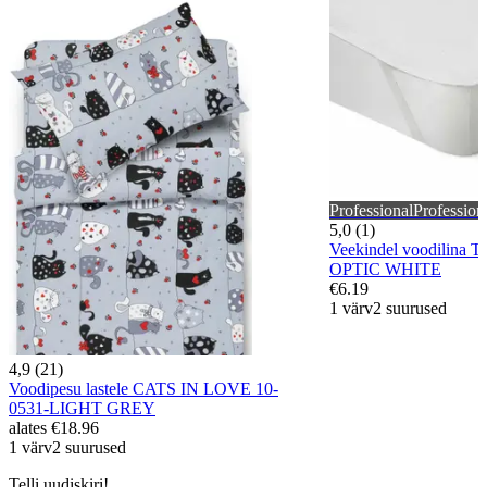
Professional
Profession
5,0 (1)
Veekindel voodilina 
OPTIC WHITE
€6.19
1 värv
2 suurused
4,9 (21)
Voodipesu lastele CATS IN LOVE 10-
0531-LIGHT GREY
alates
€18.96
1 värv
2 suurused
Telli uudiskiri!