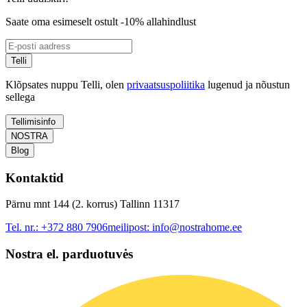
Saate oma esimeselt ostult -10% allahindlust
Telli
Klõpsates nuppu Telli, olen
privaatsuspoliitika
lugenud ja nõustun
sellega
Tellimisinfo
NOSTRA
Blog
Kontaktid
Pärnu mnt 144 (2. korrus) Tallinn 11317
Tel. nr.:
+372 880 7906
meilipost:
info@nostrahome.ee
Nostra el. parduotuvės