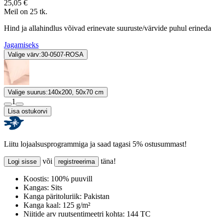
25,05 €
Meil on 25 tk.
Hind ja allahindlus võivad erinevate suuruste/värvide puhul erineda
Jagamiseks
Valige värv:
30-0507-ROSA
Valige suurus:
140x200, 50x70 cm
1
Lisa ostukorvi
Liitu lojaalsusprogrammiga ja saad tagasi 5% ostusummast!
või
täna!
Logi sisse
registreerima
Koostis:
100% puuvill
Kangas:
Sits
Kanga päritoluriik:
Pakistan
Kanga kaal:
125 g/m²
Niitide arv ruutsentimeetri kohta:
144 TC