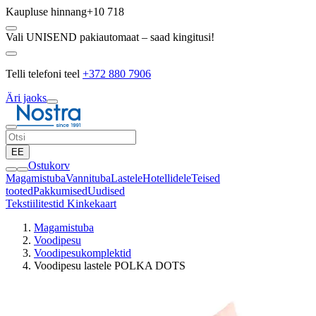
Kaupluse hinnang
+10 718
Vali UNISEND pakiautomaat – saad kingitusi!
Telli telefoni teel
+372 880 7906
Äri jaoks
EE
Ostukorv
Magamistuba
Vannituba
Lastele
Hotellidele
Teised
tooted
Pakkumised
Uudised
Tekstiilitestid
Kinkekaart
Magamistuba
Voodipesu
Voodipesukomplektid
Voodipesu lastele POLKA DOTS