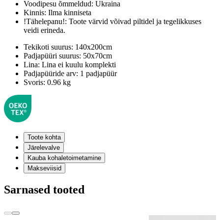
Voodipesu õmmeldud:
Ukraina
Kinnis:
Ilma kinniseta
!Tähelepanu!:
Toote värvid võivad piltidel ja tegelikkuses
veidi erineda.
Tekikoti suurus:
140x200cm
Padjapüüri suurus:
50x70cm
Lina:
Lina ei kuulu komplekti
Padjapüüride arv:
1 padjapüür
Svoris:
0.96 kg
Toote kohta
Järelevalve
Kauba kohaletoimetamine
Makseviisid
Sarnased tooted